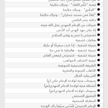
قصة "حُلُم اللقاء" - ونراك حكايتنا
"الحلّاق" - ونراك حكايتنا
"لقاءٌ في مسجد جمكران" - ونراك حكايتنا
حكاية بشر الحافي
صرخات عن الإمام المهدي عجل الله فرجه
إنا على عهد الهدى أبد الدُنى
كشفيتي يا حبي و روض السلام
هتافات كشفية
صرخة كشفية - إذا كنت سقيمًا أو عليلا
صرخة كشفية - هالبحارة ما في منا
صرخة كشفية - كشفيتي ارفعي العلم
كيفية اكتشاف المواهب
الطبيعة التصنيفية للموهبة
الألعاب التربوية والفكرية
الفن وليد الخيال
رسومات فنية لولادة الإمام علي (ع)
أنشطة فنية لولادة الامام المهدي(عج)
رسومات لولادة الامام المهدي(عج)
التحقيق الصحفي
المقابلة الصحفية
الإمام الخمينيّ (قُدّس سرّه) رائد الوحدة