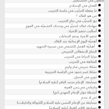
التعاون في المستقبل
العمل في الإسلام
ما يفعله المدّرب في جلسة التدريب
من هو القائد ؟
دور المدرِّب في نجاح التدريب
مهامك كقائد لتتميَّز في وحدتك الكشفيّة في الفوج
أساليب تحفيز الأفراد:
تحفيز الأفراد وحفز الجماعات
أهميّة الروح الإيمانيّة عند القائد
أهمّيّة العمل الكشفي في مسيرة التمهيد
المناخ الانفعالي التدريبي
مزايا الدراما في التدريب
الفكاهة في التدريب
نشاط تدريبي:فكر واربح
نشاط كسر جمود في الجلسة التدريبية
دَوري في المنزل..
مسابقة: الإمام محمد الباقر (عليه السلام)
واجباتي في زمن الغيبة
أنشطة حول الإمام المهدي (عج)
كي لا نندم
مسابقة عن الإمام الحسن عليه السلام (للجوالة والدليلات)
مسابقة كاظم الغيظ (عليه السلام)