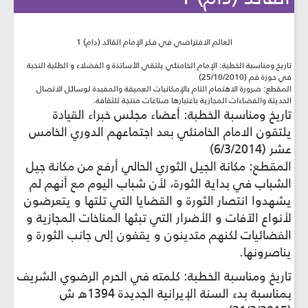
العالم الافتراضي في فكر الإمام القائد (دام) 1
تاريخ ومناسبة الخطبة: الإمام الخامنئي يلتقي الأساتذة و الفضلاء و الطلبة‌ النخبة
في حوزة قم (25/10/2010)
المقطع: ضرورة الاهتمام التام بالإمكانيات العميقة والمفيدة لوسائل الاتصال
الحديثة والفضاءات المجازية باعتبارها صناعات منتجة للثقافة.
تاريخ ومناسبة الخطبة: أعضاء مجلس خبراء القيادة
يلتقون الامام الخامنئي بعد اجتماعهم الدوري الخامس
عشر (6/3/2014)
المقطع: مكانة الجيل الثوري الحالي أرفع من مكانة جيل
الشباب في بداية الثورة، لأن شباب اليوم مع أنهم لم
يشهدوا انتصار الثورة و القضايا التي تلتها و يتعرضون
لأنواع الآفات و الأضرار التي تبثها المناخات المجازية و
الفضائيات لكنهم متدينون و يقفون إلى جانب الثورة و
يناصرونها.
تاريخ ومناسبة الخطبة: كلمته في الحرم الرضوي الشريف
بمناسبة بدء السنة الإيرانية الجديدة 1394ه ش