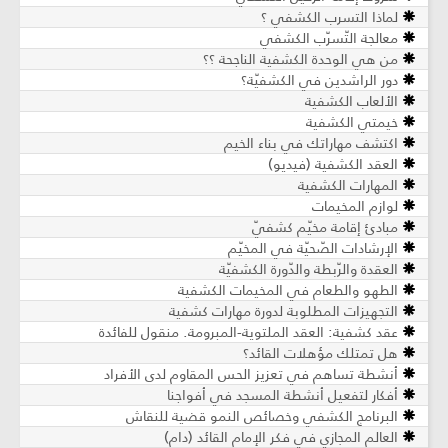
لماذا التسرب الكشفي ؟
معالجة التّسرّب الكشفي
من هي الوحدة الكشفية الناجحة ؟؟
دور الراشدين في الكشفيّة؟
الألعاب الكشفية
خيمتي الكشفية
اكتشف مهاراتك في بناء الخيم
العقد الكشفية (فيديو)
المهارات الكشفية
لوازم المخيمات
مبادئ إقامة مخيّم كشفيّ
الإرشادات الصّحيّة في المخيّم
العقدة والرّبطة والدّورة الكشفيّة
الطهو والطعام في المخيمات الكشفية
التجهيزات المطلوبة لدورة مهارات كشفية
عقد كشفية: العقد الملتوية-المبرومة. منقول للفائدة
هل تمتلك مؤهلات القائد؟
أنشطة تساهم في تعزيز الحس المقاوم لدى الأفراد
أفكار لتفعيل أنشطة المسجد في أفواجنا
البرنامج الكشفي وخصائص النمو قضية للنقاش
العالم المجازي في فكر الإمام القائد (دام)