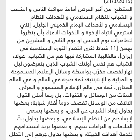
(21/3/2015)
المقطع: من أكبر الفرص أمامنا مواكبة الناس و الشعب
و الشباب للنظام الإسلامي و لأهداف النظام
الإسلامي و لأهداف الإمام الخميني الجليل. إنني
استرعي انتباه الإخوة و الأخوات الأعزاء بأن ينظروا
لتظاهرات يوم القدس أو يوم الثاني و العشرين من
بهمن [11 شباط ذکرى انتصار الثورة الإسلامية في
إيران]، فالغالبية المشاركة فيها هم من الشباب. هؤلاء
الشباب هم نفس أولئك الشباب الذين يتعرضون ليل
نهار لقصف مخرّب بواسطة وسائل الإعلام المسموعة
و المرئية و الإنترنتية؛ ثمة ضجة في العالم و في العالم
المجازي. ثمة في عالم الإعلام المسموع و المرئي
المئات من الوسائل و القنوات، بل ربما أمكن القول
الآلآف من الوسائل تقصف دوماً أفكار شبابنا؛ بعضها
يحاول إبعاد الشباب عن الدين، و بعضها يسعى
لإبعادهم عن النظام الإسلامي، و بعضها يحاول بثّ
الخلافات و النزاعات بينهم، و بعضها يريد استخدامهم
لخدمة أهدافه الخبيثة، و بعضها يحاول جرهم إلى التحلل