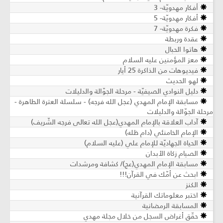
أفكار مهدويّة- 3
أفكار مهدويّة- 5
فكرة مهدويّة- 7
عقدة وربطة
هاتوا الحبال
معز المؤمنين عليه السلام
فيديوهات من الذاكرة 25 أيار
لهو الحديث
دليل النوادي الصيفيّة - مرحلة الجوّالة والدليلات
مسابقة الإمام المهدي (عجل الله فرجه) - سلسلة العترة الطاهرة -
مرحلة الجوّالة والدليلات
آداب العلاقة بالإمام المهدي(عجل الله تعالى فرجه الشّريف)
الإمام الخامنئي (دام ظله)
الحياة الجهاديّة للإمام علي (عليه السلام)
الصيام زكاة الأبدان
مسابقة الإمام المهدي(عج)/ كشافة ومرشدات
ابحث عن أمّك في القرآن!!!
الكنز
اختبر معلوماتك القرآنية
المسابقة الرمضانية
حقّق أغراض السجل من خلال مجلة مهدي