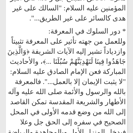
المؤمنين عليه السلام: "السالك على غير
هدى كالسائر على غير الطريق...".
* دور السلوك في المعرفة:
وللعمل من جهته تأثير على المعرفة تثبيتاً
وازدياداً تشير إليه الآيات الشريفة ﴿وَالَّذِينَ
جَاهَدُوا فِينَا لَنَهْدِيَنَّهُمْ سُبُلَنَا ...﴾، والأحاديث
المباركة فعن الإمام الصادق عليه السلام:
"لا يثبت الإيمان إلا بالعمل...". فالمعرفة
بالله والرسول والأئمة صلى الله عليه وآله
الأطهار والشريعة المقدسة تمكن القاصد
إلى الله من وضع قدمه الأولى في المحل
الصحيح في سفره إلى الحق جل وعلا
فيدخل المنزل الأول وبالمجاهدة والرياضة