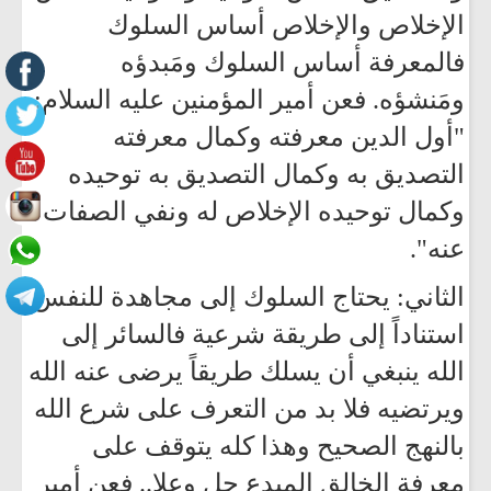
الإخلاص والإخلاص أساس السلوك
فالمعرفة أساس السلوك ومَبدؤه
ومَنشؤه. فعن أمير المؤمنين عليه السلام:
"أول الدين معرفته وكمال معرفته
التصديق به وكمال التصديق به توحيده
وكمال توحيده الإخلاص له ونفي الصفات
عنه".
الثاني: يحتاج السلوك إلى مجاهدة للنفس
استناداً إلى طريقة شرعية فالسائر إلى
الله ينبغي أن يسلك طريقاً يرضى عنه الله
ويرتضيه فلا بد من التعرف على شرع الله
بالنهج الصحيح وهذا كله يتوقف على
معرفة الخالق المبدع جل وعلا.. فعن أمير