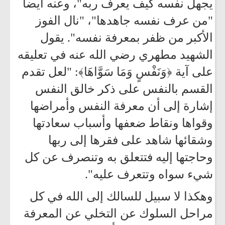
يجهل نفسه كيف يعرف ربه"، وعنه أيضاً
"من عرف نفسه جاهدها"، "نال الفوز
الأكبر من ظفر بمعرفة نفسه". يقول
الشهيد مطهري رضي الله عنه في تعليقه
على آية ﴿وَنَفْسٍ وَمَا سَوَّاهَا﴾: "لعل تقدم
القسم بالنفس على ذكر خالق النفس
إشارة إلى أن معرفة النفس وأمراضها
وقواها ونقاط ضعفها وأسباب سعادتها
وشقائها شاهد على فقرها إلى ربها
وحاجتها إليه فتتعلق به وتنصرف عن كل
شيء سواه وتتعرف عليه".
وهكذا لا سبيل للسالك إلى الله في كل
مراحل السلوك عن التخلي عن المعرفة