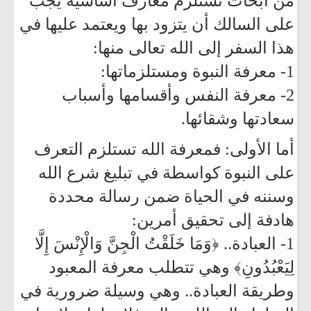
من أبحاث تستلزم معارف أساسية يجب
على السالك أن يتزود بها ويعتمد عليها في
هذا السفر إلى الله تعالى منها:
1- معرفة النبوة ومستلزماتها:
2- معرفة النفس وأقسامها وأسباب
سعادتها وشقائها.
أما الأولى: فمعرفة الله تستلزم التعرف
على النبوة كواسطة في تبليغ شرع الله
وسننه في الحياة ضمن رسالة محددة
هادفة إلى تحقيق أمرين:
1- العبادة.. ﴿وَمَا خَلَقْتُ الْجِنَّ وَالْإِنْسَ إِلَّا
لِيَعْبُدُونِ﴾ وهي تتطلب معرفة المعبود
وطريقة العبادة.. وهي وسيلة ضرورية في