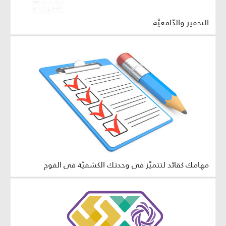
التحفيز والدّافعيَّة
مهامك كقائد لتتميَّز في وحدتك الكشفيّة في الفوج