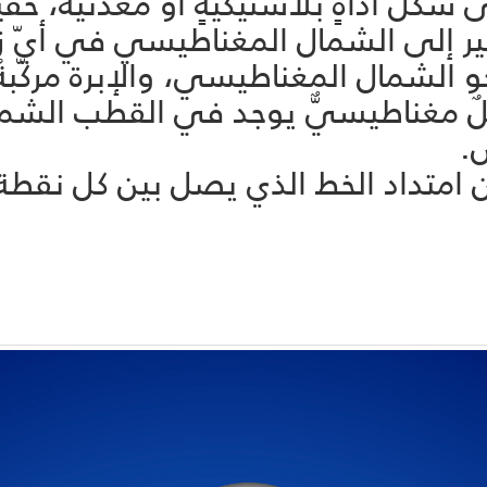
 شكل أداةٍ بلاستيكيّةٍ أو معدنيّة، خ
شير إلى الشمال المغناطيسي في أيّ زم
شمال المغناطيسي، والإبرة مركّبةٌ على دائر
 مغناطيسيٌّ يوجد في القطب الشمال
س.
ن امتداد الخط الذي يصل بين كل نقط