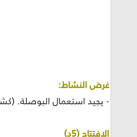
غرض النشاط:
- يجيد استعمال البوصلة. (كشافة: 79، مرشدا
الافتتاح (5د)