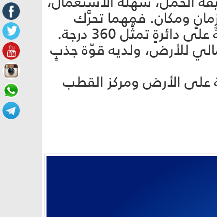
فيفة الحمل، سهلة الاستعمال،
انٍ ومكان. فمهما تحرَّك
ةٍ تمثِّل 360 درجة.
ي للأرض، ولديه قوّة جذبٍ
ة على الأرض ومركز القطب