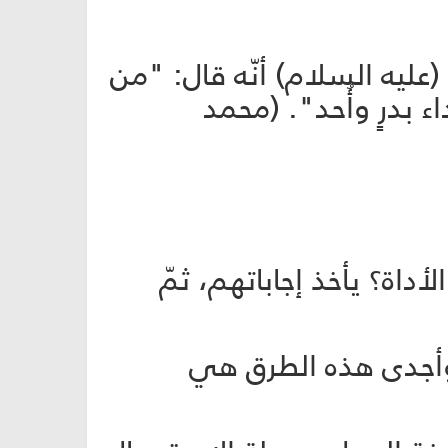
عليه السلام) أنّه قال: "من
 بدرٍ وأُحد". (محمد
داة؟ يأخذ إجاباتهم، ثمّ
ّ وأجدى هذه الطرق هي