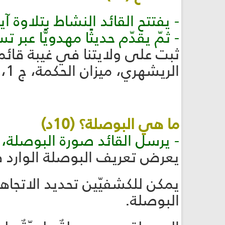
- يفتتح القائد النشاط بتلاوة آي
- ثمّ يقدّم حديثًا مهدويًّا عبر
ثبت على ولايتنا في غيبة قائمن
الريشهري، ميزان الحكمة، ج 1، ص 180).
ما هي البوصلة؟ (10د)
- يرسل القائد صورة البوصلة،
يعرض تعريف البوصلة الوارد ف
يمكن للكشفيّين تحديد الاتجاها
البوصلة.