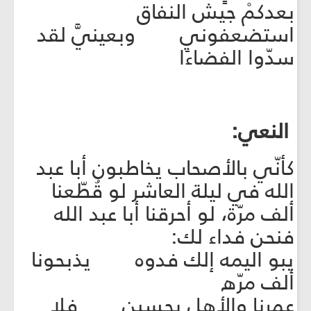
بعدكمْ جيش النفاق
استضعفوني وبعينيَّ لقد
سدّوا الفضاءَا
النعي:
كأنّي بالأصحاب يخاطبون أبا عبد
الله في ليلة العاشر لو قُطّعنا
ألف مرّة، لو أحرقنا أبا عبد الله
فنحن فداء لك:
يبو اليمه إلك فدوه يذبحونا
ألف مرّه
عمرنا والأهل يحسين فلا