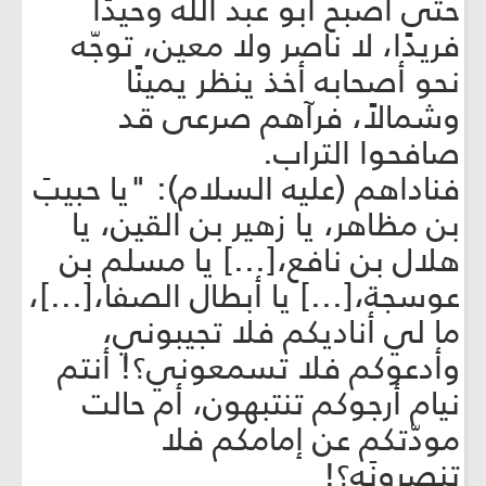
حتّى أصبح أبو عبد الله وحيدًا
فريدًا، لا ناصر ولا معين، توجّه
نحو أصحابه أخذ ينظر يمينًا
وشمالاً، فرآهم صرعى قد
صافحوا التراب.
فناداهم (عليه السلام): "يا حبيبَ
بن مظاهر، يا زهير بن القين، يا
هلال بن نافع،[...] يا مسلم بن
عوسجة،[...] يا أبطال الصفا،[...]،
ما لي أناديكم فلا تجيبوني،
وأدعوكم فلا تسمعوني؟! أنتم
نيام أرجوكم تنتبهون، أم حالت
مودّتكم عن إمامكم فلا
تنصرونَه؟!