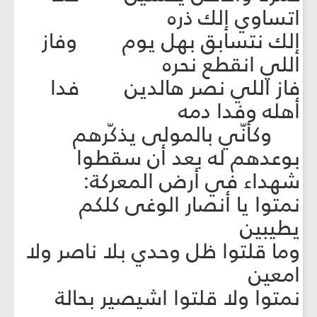
اتساوي إلك ذره
إلك نتسابق بهل يوم وفاز
اللي انقطع نحره
فاز اللي نصر هالدين فدا
أهله وفدا دمه
وكأنّي بالمولى يذكّرهم
بوعدهم له بعد أن سقطوا
شهداء في أرض المعركة:
نمتوا يا أنصار الوغى كلكم
يطيبين
وما قلتوا ظل وحدي بلا ناصر ولا
امعين
نمتوا ولا قلتوا اشيصير بحالة