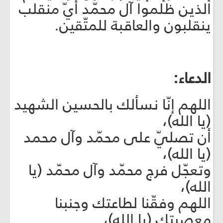
الذين ظلموا آل محمّد أيّ منقلب
ينقلبون والعاقبة للمتّقين.
الدعاء:
اللهم إنّا نسألك بالحسين الشهيد
(يا الله)،
أن تصليّ على محمّد وآل محمد
(يا الله)،
وتعجّل فرج محمّد وآل محمّد (يا
الله)،
اللهم وفقّنا لطاعتك وجنبنا
معصيتك (يا الله)،