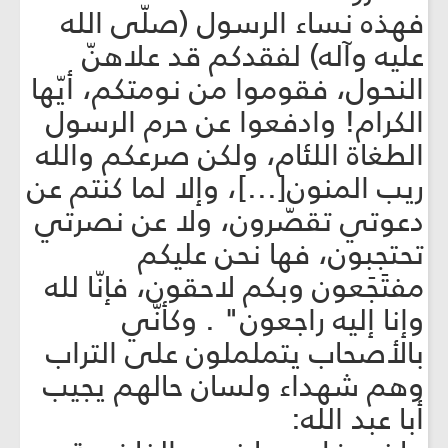
فهذه نساء الرسول (صلّى الله
عليه وآله) لفقدكم قد علاهنّ
النحول، فقوموا من نومتكم، أيّها
الكرام! وادفعوا عن حرم الرسول
الطغاة اللئام، ولكن صرعكم والله
ريب المنون[...]، وإلا لما كنتم عن
دعوتي تقصّرون، ولا عن نصرتي
تحتجبون، فها نحن عليكم
مفتَجَعون وبكم لاحقون، فإنّا لله
وإنا إليه راجعون" . وكأنّي
بالأصحاب يتململون على التراب
وهم شهداء ولسان حالهم يجيب
أبا عبد الله: