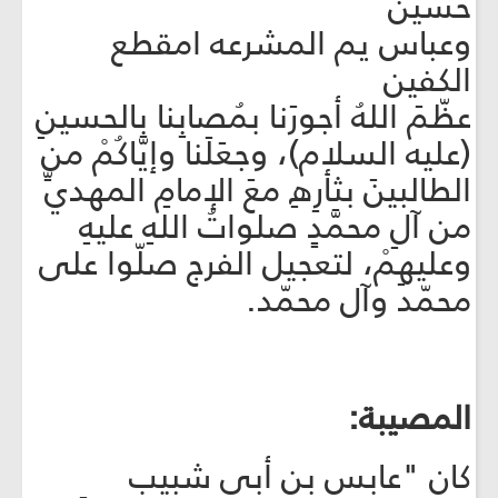
حسين
وعباس يم المشرعه امقطع
الكفين
عظّمَ اللهُ أجورَنا بمُصابِنا بالحسينِ
(عليه السلام)، وجعَلَنا وإيَّاكُمْ من
الطالبينَ بثأرِهِ معَ الإمامِ المهديِّ
من آلِ محمَّدٍ صلواتُ اللهِ عليهِ
وعليهِمْ، لتعجيل الفرج صلّوا على
محمّد وآل محمّد.
المصيبة:
كان "عابس بن أبي شبيب