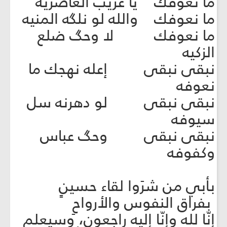
ما نعوفك يا غريب الغاضرية
ما نعوفك والله لو نلگه المنيه
ما نعوفك لا وحگ ضلع
الزكيه
نبقى نبقى إعله نهجك ما
نعوفه
نبقى نبقى لو دهرنه سل
سيوفه
نبقى نبقى وحگ عباس
وكفوفه
بأبي من شرَوا لقاء حسينٍ
بفراق النفوس والأرواحِ
إنّا لله وإنّا إليه راجعون، وسيعلم