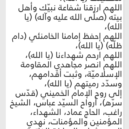
اللهم ارزقنا شفاعة نبيّك وأهل
بيته (صلّى الله عليه وآله) (يا
الله)،
اللهم إحفظ إمامنا الخامنئي (دام
ظلّه) (يا الله)،
اللهم ارحم شهداءنا (يا الله)،
اللهم انصر مجاهدي المقاومة
الإسلاميّة، وثبت أقدامهم،
وسدّد رميتهم (يا الله)،
إلى روح الإمام الخميني (قدّس
سرّه)، أرواح السيّد عباس، الشيخ
راغب، الحاج عماد، الشهداء،
المؤمنين والمؤمنات، نهدي