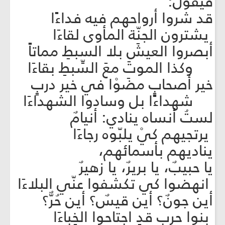
فيقول:
قد شروا أرواحهم فيه فداءًا
يشترون الجنّة المأوى لقاءَا
أبصروا العيشَ بلا السبطِ مماتاً
وكذا الموتَ معَ السِّبطِ بقاءَا
خير أصحابٍ مضَوْا في خير دربٍ
شهداءًا بل وسادوا الشهداءَا
لستُ أنساه ينادي: أنيامٌ
يرتجيهم كيْ يلبّوه رجاءَا
يناديهم بأسمائهم،
يا حبيبٌ، يا بريرٌ، يا زهيرٌ
انهضوا كي تكشفوا عنّي البلاءَا
أين جونٌ؟ أين قيسٌ؟ أين حُرٌّ؟
بنوا حربٍ قدِ اجتاحوا الخِباءَا