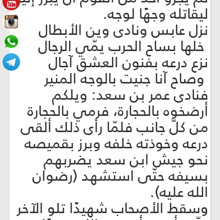
ليقاتله وجهًا لوجه.
نزل عابس ونادى وين الأبطال
خلها بساح الحرب يمّي الرجال
نزع درعه بفنون العشق آجال
وصاح آنا جنيت بالوجه المنير
فنادى عمر بن سعد: ويلكم
أرضخوه بالحجارة، فرمي بالحجارة
من كلّ جانب فلمّا رأى ذلك ألقى
درعه وخوذته خلفه وبرز بقميصه
نحو جيش ابن سعد يضربهم
بسيفه حتّى استشهد (رضوان
الله عليه).
وسقط الأصحاب شهيدًا تلو الآخر