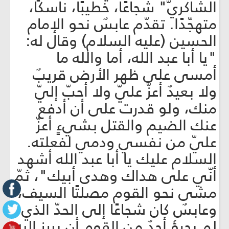
الشاكريّ" شجاعًا، خطيبًا، ناسكًا،
متهجّدًا. تقدّم عابسٌ نحو الإمام
الحسين (عليه السلام) وقال له:
"يا أبا عبد الله، أما والله ما
أمسى على ظهر الأرض قريبٌ
ولا بعيدٌ أعزّ عليّ ولا أحبّ إليّ
منك، ولو قدرت على أن أدفع
عنك الضيم والقتل بشيءٍ أعزّ
عليّ من نفسي ودمي لفعلته.
السلام عليك يا أبا عبد الله أشهد
أنّي على هداك وهدى أبيك"، ثمّ
مشى نحو القوم مصلتًا السيف،
وعابسٌ كان شجاعًا إلى الحدّ الذي
لم يجرؤ أحدٌ من القوم أن يبرز إليه