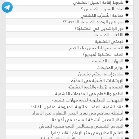
شروط إقامة الرحيل الكشفي
لماذا التسرب الكشفي ؟
معالجة التّسرّب الكشفي
من هي الوحدة الكشفية الناجحة ؟؟
دور الراشدين في الكشفيّة؟
الألعاب الكشفية
خيمتي الكشفية
اكتشف مهاراتك في بناء الخيم
العقد الكشفية (فيديو)
المهارات الكشفية
لوازم المخيمات
مبادئ إقامة مخيّم كشفيّ
الإرشادات الصّحيّة في المخيّم
العقدة والرّبطة والدّورة الكشفيّة
الطهو والطعام في المخيمات الكشفية
التجهيزات المطلوبة لدورة مهارات كشفية
عقد كشفية: العقد الملتوية-المبرومة. منقول للفائدة
أنشطة تساهم في تعزيز الحس المقاوم لدى الأفراد
أفكار لتفعيل أنشطة المسجد في أفواجنا
البرنامج الكشفي وخصائص النمو قضية للنقاش
العالم المجازي في فكر الإمام القائد (دام)