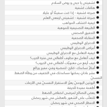
كشفيتي يا حبي و روض السلام
هتافات كشفية
صرخة كشفية - إذا كنت سقيمًا أو عليلا
صرخة كشفية - كشفيتي ارفعي العلم
كيفية اكتشاف المواهب
الطبيعة التصنيفية للموهبة
التحقيق الصحفي
المقابلة الصحفية
الاحتراق الوظيفي
أعراض الاحتراق الوظيفي
كيفية التعامل مع الاحتراق الوظيفي
كيف أتعامل مع مخاوف أطفالي في فترة الحرب؟
كيف أرفع من معنويّات أطفالي في الحروب؟
أفكارٌ تساعدك -كنازحٍ- لتمضية وقتٍ مفيدٍ ورائع
عشر عاداتٍ يمكنها مساعدتك في التخفيف من وطأة الضغط
النفسيّ
الروتين اليوميّ يعزّز الاستقرار النفسيّ في الأزمات
أطعمة مفيدة للحرقة
بعض النصائح لمرضى انخفاض الضغط
للتغلّب على الشعور بالعطش في شهر رمضان
الافطار الصحي في شهر رمضان