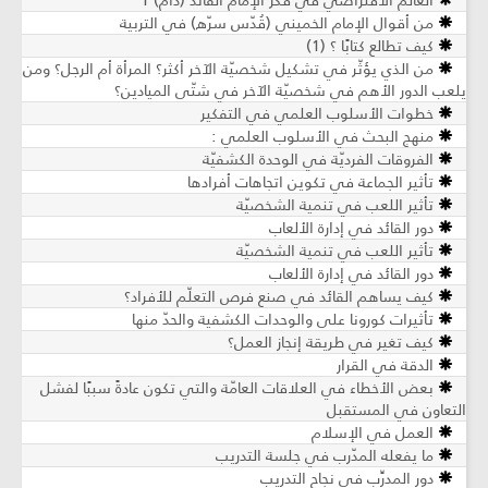
العالم الافتراضي في فكر الإمام القائد (دام) 1
من أقوال الإمام الخميني (قُدّس سرّه) في التربية
كيف تطالع كتابًا ؟ (1)
من الذي يؤثّر في تشكيل شخصيّة الآخر أكثر؟ المرأة أم الرجل؟ ومن
يلعب الدور الأهم في شخصيّة الآخر في شتّى الميادين؟
خطوات الأسلوب العلمي في التفكير
منهج البحث في الأسلوب العلمي :
الفروقات الفرديّة في الوحدة الكشفيّة
تأثير الجماعة في تكوين اتجاهات أفرادها
تأثير اللعب في تنمية الشخصيّة
دور القائد في إدارة الألعاب
تأثير اللعب في تنمية الشخصيّة
دور القائد في إدارة الألعاب
كيف يساهم القائد في صنع فرص التعلّم للأفراد؟
تأثيرات كورونا على والوحدات الكشفية والحدّ منها
كيف تغير في طريقة إنجاز العمل؟
الدقة في القرار
بعض الأخطاء في العلاقات العامّة والتي تكون عادةً سببًا لفشل
التعاون في المستقبل
العمل في الإسلام
ما يفعله المدّرب في جلسة التدريب
دور المدرِّب في نجاح التدريب