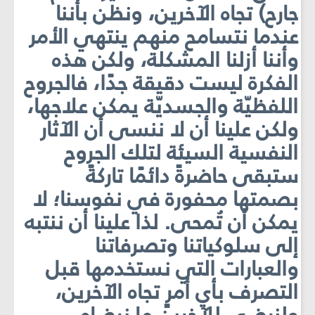
جارح) تجاه الآخرين، ونظن بأننا
عندما نتسامح منهم ينتهي الأمر
وأننا أزلنا المشكلة، ولكن هذه
الفكرة ليست دقيقة جدًا، فالجروح
اللفظيّة والجسديّة يمكن علاجها،
ولكن علينا أن لا ننسى أن الآثار
النفسية السيئة لتلك الجروح
ستبقى حاضرةً دائمًا تاركةً
بصمتها محفورة في نفوسنا؛ لا
يمكن أن تُمحى. لذا علينا أن ننتبه
إلى سلوكياتنا وتصرفاتنا
والعبارات التي نستخدمها قبل
التصرف بأي أمرٍ تجاه الآخرين،