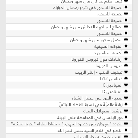
كيف أنظم غذائي في شهر رمضان
نصيحة للسحور في شهر رمضان المبارك
نصيحة للسحور
نصيحة للسحور
نصائح لمواجهة العطش في شهر رمضان
نصيحة للسحور
أفضل سحور في شهر رمضان
الفواكه الصيفية
أهمية فيتامين د
إرشادات حول فيروس الكورونا
فيروس الكورونا
تجفيف العنب - إنتاج الزبيب
فيتامين b12
الفيتامين C
الفيتامين D
تغذية الفرد في فصل الشتاء
زيادةٌ عالميّةٌ في نسبة الغطاء النباتيّ
ترشيد استهلاك المياه
دور الإنسان في المحافظة على البيئة
فكرة: "مهرجان في حضرة المهدي" - نشاط مباراة "تجربة مميّزة"
النصر في كلام السيد حسن نصر الله
العيد من وجهة نظر الإسلام