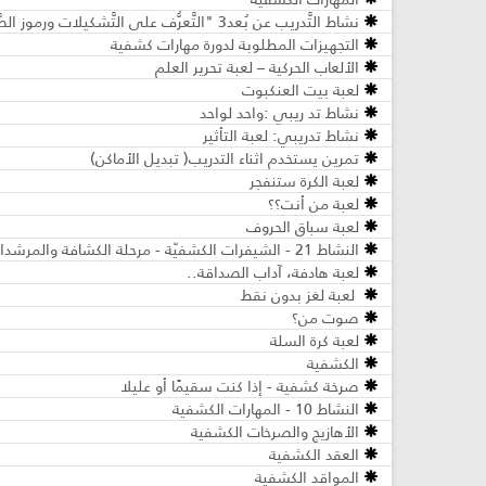
نشاط التَّدريب عن بُعد3 "التَّعرُّف على التَّشكيلات ورموز الصَّافرات وتتبُّع الأثر"
التجهيزات المطلوبة لدورة مهارات كشفية
الألعاب الحركية – لعبة تحرير العلم
لعبة بيت العنكبوت
نشاط تد ريبي :واحد لواحد
نشاط تدريبي: لعبة التأثير
تمرين يستخدم اثناء التدريب( تبديل الأماكن)
لعبة الكرة ستنفجر
لعبة من أنت؟؟
لعبة سباق الحروف
النشاط 21 - الشيفرات الكشفيّة - مرحلة الكشافة والمرشدات
لعبة هادفة، آداب الصداقة..
لعبة لغز بدون نقط
صوت من؟
لعبة كرة السلة
الكشفية
صرخة كشفية - إذا كنت سقيمًا أو عليلا
النشاط 10 - المهارات الكشفية
الأهازيج والصرخات الكشفية
العقد الكشفية
المواقد الكشفية