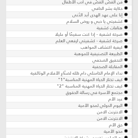
فن القصّ القصّ في أدب الأطفال
حكاية بشر الحافي
إنا على عهد الهدى أبد الدُنى
كشفيتي يا حبي و روض السلام
هتافات كشفية
صرخة كشفية - إذا كنت سقيمًا أو عليلا
صرخة كشفية - كشفيتي ارفعي العلم
كيفية اكتشاف المواهب
الطبيعة التصنيفية للموهبة
التحقيق الصحفي
المقابلة الصحفية
نداء الإمام الخامنئي دام ظله لصنّاع الأفلام الوثائقية
كيف تختار الحياة المهنية المناسبة"1"
كيف تختار الحياة المهنية المناسبة "2"
مجتمع الأسرة في رسالة الحقوق
عيد الأم
اليوم الدولي لمحو الأمية
الانترنت الامن
الانترنت الامن
حق الأم
محو الأمية
نصائح لمستخدمي شبكة الإنترنت