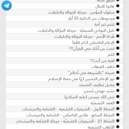
طريق الجنة
هاتوا الحبال
سلوك المؤمن - مرحلة الجوالة والدليلات
فيديوهات من الذاكرة 25 أيار
كنتم خير أمة
دليل النوادي الصيفيّة - مرحلة الجوّالة والدليلات
هُداة الأُمم - مرحلة الجوالة والدليلات
الإمام الخامنئي (دام ظله)
ابحث عن أمّك في القرآن!!!
الكنز
لعبة من أنت؟؟
خطف القبعات
صرخة "بالشريعة في أحكام"
دور الإمام الحسين (ع) في حفظ الإسلام
فضل تنظيف المسجد
نشيد نهجي حُسين
نبي الله عيسى (عليه السلام)
العقد الكشفيّة
النشاط الأول - الشيفرات الكشفية - الكشافة والمرشدات
النشاط السابع - قائدي الخامنئي - الكشافة والمرشدات
النشاط 21 - الشيفرات الكشفيّة - مرحلة الكشافة والمرشدات
الألعاب الكشفية