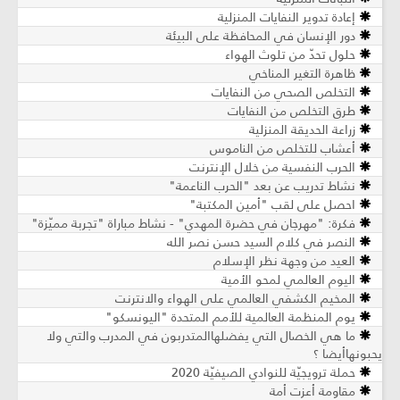
إعادة تدوير النفايات المنزلية
دور الإنسان في المحافظة على البيئة
حلول تحدّ من تلوث الهواء
ظاهرة التغير المناخي
التخلص الصحي من النفايات
طرق التخلص من النفايات
زراعة الحديقة المنزلية
أعشاب للتخلص من الناموس
الحرب النفسية من خلال الإنترنت
نشاط تدريب عن بعد "الحرب الناعمة"
⁠⁠⁠احصل على لقب "أمين المكتبة"
فكرة: "مهرجان في حضرة المهدي" - نشاط مباراة "تجربة مميّزة"
النصر في كلام السيد حسن نصر الله
العيد من وجهة نظر الإسلام
اليوم العالمي لمحو الأمية
المخيم الكشفي العالمي على الهواء والانترنت
يوم المنظمة العالمية للأمم المتحدة "اليونسكو"
ما هي الخصال التي يفضلهاالمتدربون في المدرب والتي ولا
يحبونهاأيضا ؟
حملة ترويجيّة للنوادي الصيفيّة 2020
مقاومة أعزت أمة