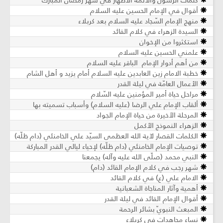
كلمات الرسول والأئمة الأطهار في شهر رمضان المبارك
أقوال في الإمام الحسين عليه السلام
منهج الإمام السّجاد عليه السلام بعد كربلاء
السيدة الزهراء في كلام القائد
استكثروا من الإخوان
علمني الحسين عليه السلام
من أهم أدوار الإمام الباقر عليه السلام
خطبة الامام زين العابدين عليه السلام أمام يزيد و أهل الشام
الأعمال العامّة في ليلة القدر
مراحل حياة أمير المؤمنين عليه السّلام
ألقاب الإمام علي الرضا (عليه السلام) وأسباب تسميته بها
المرحلة الأخيرة من حياة الإمام الجواد
الزهراء النموذج الأكمل
الكلمات القصار لآية الله العظمى السيّد علي الخامنئي (دام ظلّه)
توصيات الإمام الخامنئي (دام ظلّه) لإحياء ليالي القدر المباركة
النبي محمد (صلّى الله عليه وآله) يجمعنا
شهر رجب في كلام الإمام القائد (دام)
الامام علي (ع) في كلام القائد
أهمية وآثار المناجاة الشعبانية
أقوال الإمام القائد في ليلة القدر
المبعث النبويّ بشائر الرحمة
نساء مجاهدات في كربلاء