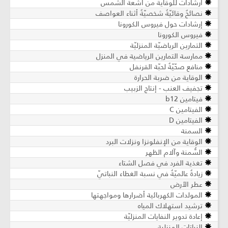
ارشادات للوقاية من أشعة الشمس
نصائحٌ وقائيّةٌ شخصيّةٌ أثناء العواصف
إرشادات حول فيروس الكورونا
فيروس الكورونا
التمارين الرياضيّة المنزليّة
ممارسة التمارين الرياضية في المنزل
منافع صحّيّةٌ لحبّة القرنفل
الوقاية من ضربة الحرارة
تجفيف العنب - إنتاج الزبيب
فيتامين b12
الفيتامين C
الفيتامين D
السمنة
الوقاية من الإنفلونزا ونزلات البرد
السُّمنة وآلام الظهر
تغذية الفرد في فصل الشتاء
زيادةٌ عالميّةٌ في نسبة الغطاء النباتيّ
عطر الأرض
المولدات الكهربائية أضرارها ومواجهتها
ترشيد استهلاك المياه
إعادة تدوير النفايات المنزليّة
النباتات المنزلية