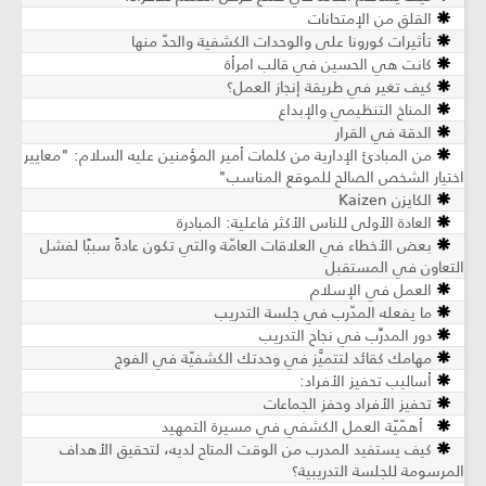
القلق من الإمتحانات
تأثيرات كورونا على والوحدات الكشفية والحدّ منها
كانت هي الحسين في قالب امرأة
كيف تغير في طريقة إنجاز العمل؟
المناخ التنظيمي والإبداع
الدقة في القرار
من المبادئ الإدارية من كلمات أمير المؤمنين عليه السلام: "معايير
اختيار الشخص الصالح للموقع المناسب"
الكايزن Kaizen
العادة الأولى للناس الأكثر فاعلية: المبادرة
بعض الأخطاء في العلاقات العامّة والتي تكون عادةً سببًا لفشل
التعاون في المستقبل
العمل في الإسلام
ما يفعله المدّرب في جلسة التدريب
دور المدرِّب في نجاح التدريب
مهامك كقائد لتتميَّز في وحدتك الكشفيّة في الفوج
أساليب تحفيز الأفراد:
تحفيز الأفراد وحفز الجماعات
أهمّيّة العمل الكشفي في مسيرة التمهيد
كيف يستفيد المدرب من الوقت المتاح لديه، لتحقيق الأهداف
المرسومة للجلسة التدريبية؟