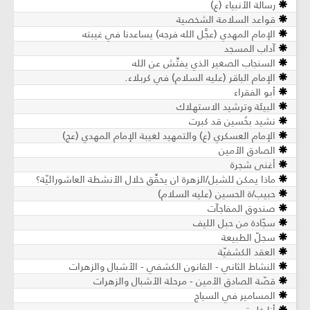
رسالة الأنبياء (ع)
قواعد السلامة الشخصية
الإمام المهدي (عجَّل الله فرجه) يساعدنا في غيبته
آداب المسجد
السنجاب الصغير الذي يفتِّش عن الله
الإمام الباقر (عليه السلام) في كربلاء.
أبو الفقراء
البيئة وترشيد الاستهلاك
نشيد بحُسين قد كبرت
الإمام العسكري (ع) والتمهيد لغيبة الإمام المهدي (عج)
الصادق الأمين
أغنى شجرة
ماذا يمكن للشبل/الزهرة ان يحقِّق خلال الأنشطة العاشورائيّة؟
حبيب/ة الحسين (عليه السلام)
صندوق المفاجآت
سجّادة من حبل الليف
سجلّ الطبيعة
العقد الكشفيّة
النشاط الثاني - القانون الكشفي - الأشبال والزهرات
قصّة الصادق الأمين - مرحلة الأشبال والزهرات
المسامير في السياج