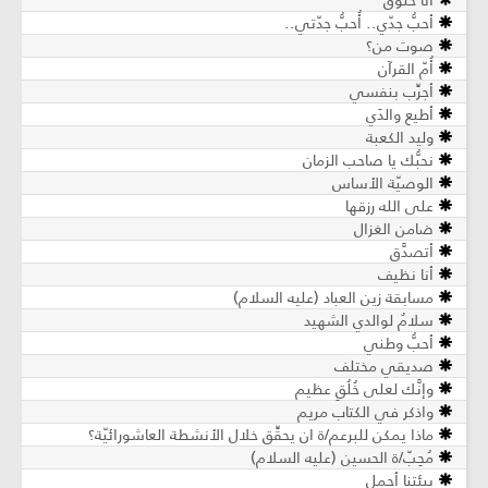
أنا خلوق
أحبُّ جدّي.. أُحبُّ جدّتي..
صوت من؟
أُمّ القرآن
أجرِّب بنفسي
أطيع والدَي
وليد الكعبة
نحبُّك يا صاحب الزمان
الوصيّة الأساس
على الله رزقها
ضامن الغزال
أتصدَّق
أنا نظيف
مسابقة زين العباد (عليه السلام)
سلامٌ لوالدي الشهيد
أحبُّ وطني
صديقي مختلف
وإنَّك لعلى خُلُقٍ عظيم
واذكر في الكتاب مريم
ماذا يمكن للبرعم/ة ان يحقِّق خلال الأنشطة العاشورائيّة؟
مُحِبّ/ة الحسين (عليه السلام)
بيئتنا أجمل