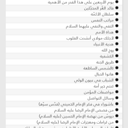
يوم الأربعين على هذا القدر من الأهمية
قائد الغّر المحجّلين
سلطان الأئمّة
مراتب النفس
التقي والنقي عليهما السلام
هداة الأمم
لأجلك مولاي أنشدت القلوب
هدية الأنبياء
روح الله
الكشفية
طريق الجنة
كالشمس الساطعة
هاتوا الحبال
الشباب في عيون الولي
كنتم خير أمة
مواصفات المؤمن
وسائل التواصل
عاشوراء في فكر الإمام الخميني (قدّس سرّه)
من قصص الإمام الرضا عليه السلام
دروسٌ من نهضة الإمام الحسين (عليه السلام)
من كرامات ومعجزات الإمام الرضا (عليه السلام)