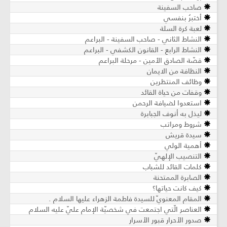
صاحب السفينة
أختبرُ بنفسي
لعبة كرة السلة
النشاط الثاني - صاحب السفينة - البراعم
النشاط الرابع - القانون الكشفي - البراعم
قصّة الصادق الأمين - مرحلة البراعم
النظافة من الايمان
وظائف المنتظرين
وقفات من حياة القائد
استعدوا لضيافة الرحمن
ليذل به أنوف الجبابرة
شروط ومراتب
سيدة قريش
أهمية الولي
التنصيب الإلهيّ
كلمات القائد للشباب
الصابرة الممتحنة
كيف كانت حياتها؟
المقام المعنويّ للسيدة فاطمة الزهراء عليها السلام .
العناصر الّتي اجتمعت في شخصيّة الإمام عليّ عليه السلام
صدور الأحرار قبور الأسرار