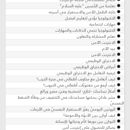
تعلمنا من الحُسين "عليه السلام"
حاجة الطفل للأمن والاستقرار في أسرته
التكنولوجيا تؤدي لتعليم افضل
مهارات اجتماعية
التكنولوجيا تنمي الذكاءات والمهارات
تعلم المشاركة والتعاون
الانترنت الآمن
عيد الأم
الانترنت الامن
الاحتراق الوظيفي
أعراض الاحتراق الوظيفي
كيفية التعامل مع الاحتراق الوظيفي
كيف أتعامل مع مخاوف أطفالي في فترة الحرب؟
كيف أرفع من معنويّات أطفالي في الحروب؟
أفكارٌ تساعدك -كنازحٍ- لتمضية وقتٍ مفيدٍ ورائع
عشر عاداتٍ يمكنها مساعدتك في التخفيف من وطأة الضغط
النفسيّ
الروتين اليوميّ يعزّز الاستقرار النفسيّ في الأزمات
كيف أوازن بين الأبوّة والأمومة؟
التوازن بين دورها كأم وحياتها كإنسانة
نصائح للحصول على إنترنت آمن