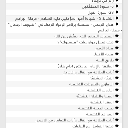
زائر من كربلاء
6- سورة المطفّفين
28- سورة الفيل
النشاط 9 - شهادة أمير المؤمنين عليه السلام - مرحلة البراعم
هدايا الرحمن - سلسلة برنامج الإحياء الرمضاني "ضيوف الرحمان"
- مرحلة البراعم
السنجاب الصغير الذي يفتِّش عن الله
كيف تعمل خوارزميات "فيسبوك"؟
هداة الأمم
هدية الأنبياء
طريق الجنة
العلاقة بالإمام الخامنئي (دام ظلّه)
آداب العلاقة مع القائد والآخرين
التحيّة الكشفيّة
الأهازيج والصرخات الكشفية
الألعاب الكشفية
العصا والبلطة الكشفيّة
العقد الكشفية
نصب الخيمة الكشفية
المواقد الكشفية
آداب العلاقة مع القائد وآداب التعامل مع الآخرين
كيفية التعامل مع النزاعات