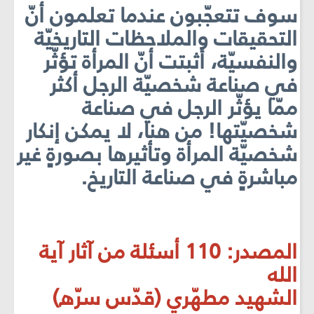
سوف تتعجّبون عندما تعلمون أنّ
التحقيقات والملاحظات التاريخيّة
والنفسيّة، أثبتت أنّ المرأة تؤثّر
في صناعة شخصيّة الرجل أكثر
ممّا يؤثّر الرجل في صناعة
شخصيّتها! من هنا، لا يمكن إنكار
شخصيّة المرأة وتأثيرها بصورةٍ غير
مباشرةٍ في صناعة التاريخ.
المصدر: 110 أسئلة من آثار آية
الله
الشهيد مطهّري (قدّس سرّه)