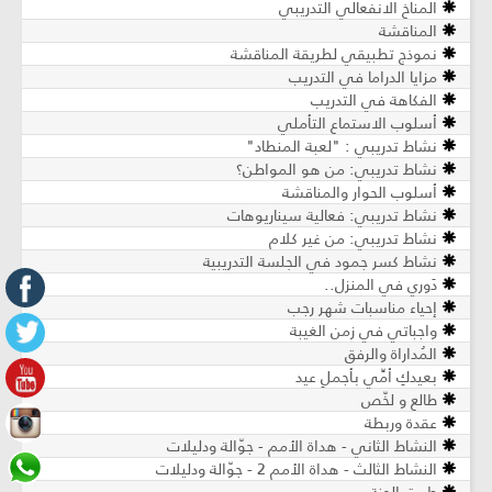
المناخ الانفعالي التدريبي
المناقشة
نموذج تطبيقي لطريقة المناقشة
مزايا الدراما في التدريب
الفكاهة في التدريب
أسلوب الاستماع التأملي
نشاط تدريبي : "لعبة المنطاد"
نشاط تدريبي: من هو المواطن؟
أسلوب الحوار والمناقشة
نشاط تدريبي: فعالية سيناريوهات
نشاط تدريبي: من غير كلام
نشاط كسر جمود في الجلسة التدريبية
دَوري في المنزل..
إحياء مناسبات شهر رجب
واجباتي في زمن الغيبة
المُداراة والرفق
بعيدكِ أمِّي بأجملِ عيد
طالع و لخّص
عقدة وربطة
النشاط الثاني - هداة الأمم - جوّالة ودليلات
النشاط الثالث - هداة الأمم 2 - جوّالة ودليلات