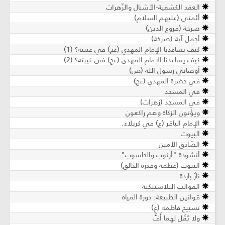
العقد الكشفية-الأشبال والزّهرات
أئمتي (عليهم السلام)
صرخة (فروع الدين)
أجمل آية (صرخة)
كيف يساعدنا الإمام المهدي (عج) في غيبته؟ (1)
كيف يساعدنا الإمام المهدي (عج) في غيبته؟ (2)
أوصاني رسول الله (ص)
في حضرة المهدي (عج)
في المسجد
في المسجد (زهرات)
ويؤتون الزكاة وهم راكعون
الإمام الباقر (ع) في كربلاء.
البيوت
الصّادق الأمين
أنشودة "أرنوب والحاسوب"
البيوت (عظمة وقدرة الخالق)
نارٌ باردة
القوالب البلاستيكية
قوانين الطبيعة: دورة المياه
تسبيح فاطمة (ع)
ولا تَقُل لهما أُفٍّ