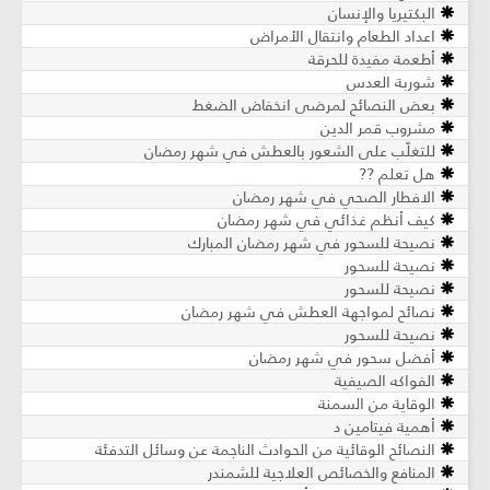
البكتيريا والإنسان
اعداد الطعام وانتقال الأمراض
أطعمة مفيدة للحرقة
شوربة العدس
بعض النصائح لمرضى انخفاض الضغط
مشروب قمر الدين
للتغلّب على الشعور بالعطش في شهر رمضان
هل تعلم ??
الافطار الصحي في شهر رمضان
كيف أنظم غذائي في شهر رمضان
نصيحة للسحور في شهر رمضان المبارك
نصيحة للسحور
نصيحة للسحور
نصائح لمواجهة العطش في شهر رمضان
نصيحة للسحور
أفضل سحور في شهر رمضان
الفواكه الصيفية
الوقاية من السمنة
أهمية فيتامين د
النصائح الوقائية من الحوادث الناجمة عن وسائل التدفئة
المنافع والخصائص العلاجية للشمندر