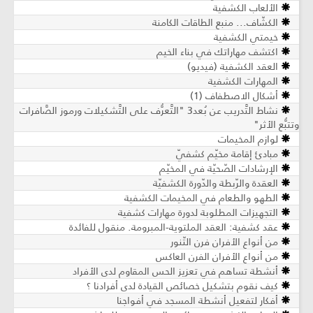
الألعاب الكشفية
الكشّاف... منبع الطاقات الكامنة
خيمتي الكشفية
اكتشف مهاراتك في بناء الخيم
العقد الكشفية (فيديو)
المهارات الكشفية
أشكال الاصطفاف (1)
نشاط التَّدريب عن بُعد3 "التَّعرُّف على التَّشكيلات ورموز الصَّافرات
وتتبُّع الأثر"
لوازم المخيمات
مبادئ إقامة مخيّم كشفيّ
الإرشادات الصّحيّة في المخيّم
العقدة والرّبطة والدّورة الكشفيّة
الطهو والطعام في المخيمات الكشفية
التجهيزات المطلوبة لدورة مهارات كشفية
عقد كشفية: العقد الملتوية-المبرومة. منقول للفائدة
من أنواع الأفران فرن التّنور
من أنواع الأفران الفرن العاكس
أنشطة تساهم في تعزيز الحس المقاوم لدى الأفراد
كيف نقوم بتشكيل خصائص القيادة لدى أفرادنا ؟
أفكار لتفعيل أنشطة المسجد في أفواجنا