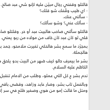
قالتلو وقفني رجال مبيّن عليه كإنو شي عبد صالح.
- اي طيب وقّفك شو قلك؟
- سألني عنك.
- سألك عني؟ وشو سألك؟
قالتلو سألني صاحب هالبيت عبد أو حر. وقلتلو صا
قلي لو كان عبد كان خاف من مولاه من ربو يعني.
بمجرّد ما سمع بشر هالحكي تغيرت ملامحو، جمد ب
هالجملة.
بشر ما بيعرف حالو كيف ضهر من البيت بدو يلحق هال
الكاظم عليه السلام.
ندم بشر ع كل اللي عملو، وطلب من الامام تنقبل ت
وبالفعل تاب بشر، وصار عابد وزاهد، وقضى باقي
ومتل ما قالت إمو من هوي وصغير طلع في سر إنو 