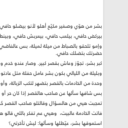
بشر من هوّي وصغير مكيّع أهلو لأنو بيضلو حافي
بيركض حافي، بيلعب حافي، بيعربش حافي، وبينط
حضرتك بتضلك حافي.
كبر بشر، تجوّز وعاش بقصر كبير. وصار عندو خدم
وبليلة من الليالي بكون بشر عامل حفلة متل عادت
وحدة من الخادمات بالقصر بتضهر لتكب الزبالة، وأو
بس شافها سألها عن صاحب هالقصر إذا كان حر أو ع
تعجبت هيي من هالسؤال وقالتلو صاحب القصر حُر، 
فاتت الخادمة عالبيت، وهيي عم تفكر باللي قالو ها
استعوقها بشر، عيّطلها وسألها: ليش تأخرتي؟