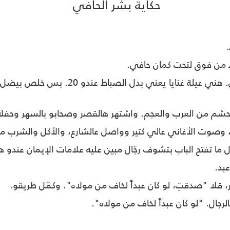
حكاية بشر الحافي
.
 من فوق لتحت كمان حافي.
وإمو تلحقو بالصباط من ميلة لميلة، بس عالف
 وحشم من العرب والعجم. واشتهر هالقصر وصحابو بالسهر وحفل
و، وصوت الأغاني عالي كتير وواصل عالشارع، والأكل والشرب 
ل ما تفتح الباب بتشوف رجّال مبين عليه علامات الإيمان عندو ه
بد.
قلا "صدقتِ، لو كان عبداً لخاف من مولاه". وكمّل طريقو.
لرجال. "لو كان عبداً لخاف من مولاه".