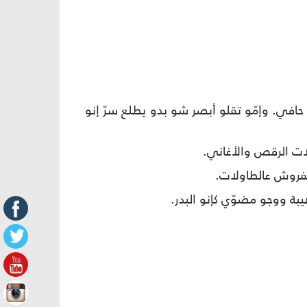
اضي. هني عيلة غنايا يعني بدل الصباط عندو 20. بس خلص بيضل حافي. وإمّو تقلو أبصر شو بدو يطلع سرّ إنو
ات الرقص والأغاني.
مفروش عالطاولات.
يبة ووجو مضوّي كإنو البدر.