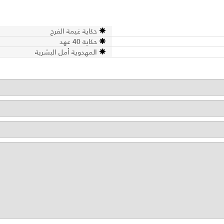
حكاية غيمة الفرح
حكاية 40 عهد
المهدوية أمل البشرية