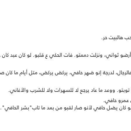
حب هالبيت حر.
أرضو ثواني، ونزلت دمعتو. فات الحكي ع قلبو. لو كان عبد ك
رجال، لدرجة إنو ضهر حافي، يركض يركض، متل أيام ما كان صغير،
وبتو. ووعد ما عاد يرجع لا للسهرات ولا للشرب والأغاني.
 عمرو حافي.
كان يضل حافي لأنو صار لقبو من بعد ما تاب"بشر الحافي".