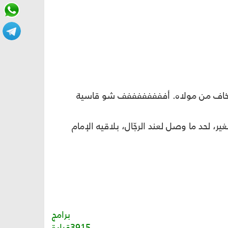
ان خاف من مولاه. أففففففففف شو قاسية
 لحد ما وصل لعند الرجّال، بلاقيه الإمام
برامج
3915قراءة