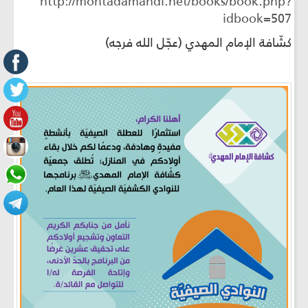
http://montadamahdi.net/books/book.php?
idbook=507
كشّافة الإمام المهدي (عجّل الله فرجه)