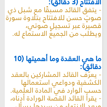
الافتتاح (3 دقائق):
- يتفق القائد مسبقًا مع شبل ذي
صوتٍ حسن للافتتاح بتلاوة سورة
قصيرة عبر تسجيلٍ صوتي،
ويطلب من الجميع الاستماع له.
ما هي العقدة وما أهميتها (10
دقائق):
- يعرّف القائد المشاركين بالعقد
الكشفية ودواعي استعمالها
حسب الوارد في المادة العلمية.
- يقرأ القائد القصة الورادة أدناه،
وبعد الإنتهاء من سردها يسأل