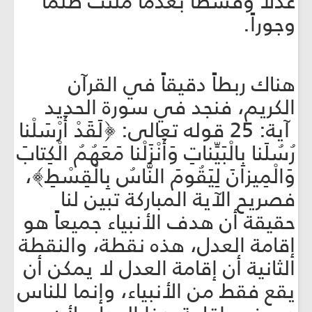
عدلاً وقسطاً بعدما ملئت ظلماً
وجوراً.
هناك ربطاً دقيقاً في القرآن
الكريم، فنجد في سورة الحديد
آية: 25 قوله تعالى: ﴿لَقَدْ أَرْسَلْنا
رُسُلَنا بِالْبَيِّناتِ وَأَنْزَلْنا مَعَهُمُ الْكِتابَ
وَالْمِيزانَ لِيَقُومَ النَّاسُ بِالْقِسْطِ﴾،
فصريح الآية المباركة تبين لنا
حقيقة أن هدف الأنبياء جميعاً هو
إقامة العدل، هذه نقطة، والنقطة
الثانية أن إقامة العدل لا يمكن أن
يقع فقط من الأنبياء، وإنما للناس