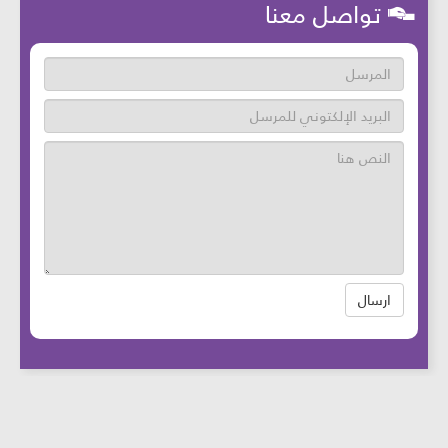
تواصل معنا
ارسال
عدد زوار الموقع: 46745227 آخر تحديث:
2025-