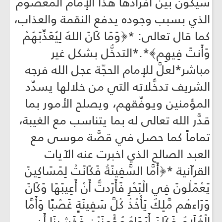
سيكون بين أفرادها هذا الإمام المعصوم
الذي بسبب وجوده يدفع النقمة والعذاب،
كما قال تعالى: *﴿وَمَا كَانَ اللهُ لِيُعَذِّبَهُمْ
وَأَنتَ فِيهِم﴾*.*التدخُّل بشكل غير
مباشر*لعلَّ للإمام الحجّة عجل الله فرجه
الشريف تدخُّلاته التي من خلالها يسدِّد
المؤمنين ويوفِّقهم، ويصلح الأمور بما
قدَّر الله تعالى له بما يتناسب مع الغيبة،
تماماً كما حصل في قصَّة موسى مع
العبد الصالح الذي اخبرت عنه الآيات
القرآنية *﴿أَمَّا السَّفِينَةُ فَكَانَتْ لِمَسَاكِينَ
يَعْمَلُونَ فِي الْبَحْرِ فَأَرَدتُّ أَنْ أَعِيبَهَا وَكَانَ
وَرَاءهُم مَّلِكٌ يَأْخُذُ كُلَّ سَفِينَةٍ غَصْبًا وَأَمَّا
الْغُلَامُ فَكَانَ أَبَوَاهُ مُؤْمِنَيْنِ فَخَشِينَا أَن