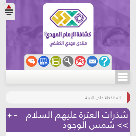
مسابقة الركب الحسينيّ
المحافظة على البيئة
شذرات العترة عليهم السلام
>> شمس الوجود