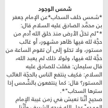
شمس الوجود
*شمس خلف السحاب*عن الإمام جعفر
بن محمَّد الصادق عليه السلام قال:
*"لم تخلُ الأرض منذ خلق الله آدم من
حجَّة لله فيها ظاهر مشهور، أو غائب
مستور، ولا تخلو إلى أن تقوم الساعة من
حجَّة لله فيها، ولولا ذلك لم يعبد الله،
قال سليمان: فقلت للصادق عليه
السلام: فكيف ينتفع الناس بالحجّة الغائب
المستور؟ قال: كما ينتفعون بالشِّمس إذا
سترها السحاب"*.
صحيح أنَّنا نعيش في زمن غيبة الإمام
المهديِّ عجل الله فرجه الشريف وأنَّنا