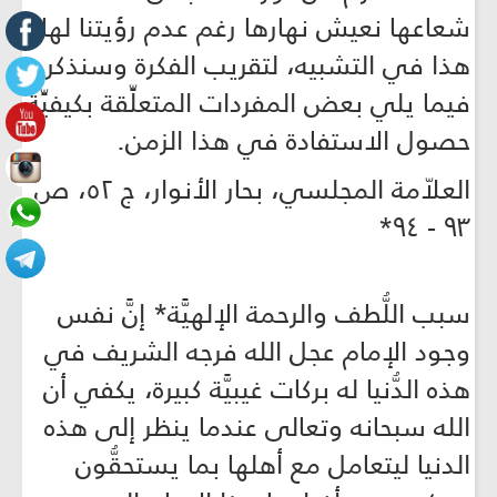
شعاعها نعيش نهارها رغم عدم رؤيتنا لها.
هذا في التشبيه، لتقريب الفكرة وسنذكر
فيما يلي بعض المفردات المتعلِّقة بكيفيِّة
حصول الاستفادة في هذا الزمن.
العلاّمة المجلسي، بحار الأنوار، ج ٥٢، ص
٩٣ - ٩٤*
سبب اللُّطف والرحمة الإلهيَّة* إنَّ نفس
وجود الإمام عجل الله فرجه الشريف في
هذه الدُّنيا له بركات غيبيَّة كبيرة، يكفي أن
الله سبحانه وتعالى عندما ينظر إلى هذه
الدنيا ليتعامل مع أهلها بما يستحقُّون