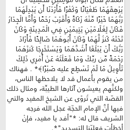
يُرْهِقَهُمَا طُغْيَانًا وَكُفْرًا فَأَرَدْنَا أَن يُبْدِلَهُمَا
رَبُّهُمَا خَيْرًا مِّنْهُ زَكَاةً وَأَقْرَبَ رُحْمًا وَأَمَّا الْجِدَارُ
فَكَانَ لِغُلَامَيْنِ يَتِيمَيْنِ فِي الْمَدِينَةِ وَكَانَ
تَحْتَهُ كَنزٌ لَّهُمَا وَكَانَ أَبُوهُمَا صَالِحًا فَأَرَادَ
رَبُّكَ أَنْ يَبْلُغَا أَشُدَّهُمَا وَيَسْتَخْرِجَا كَنزَهُمَا
رَحْمَةً مِّن ربِّكَ وَمَا فَعَلْتُهُ عَنْ أَمْرِي ذَلِكَ
تَأْوِيلُ مَا لَمْ تَسْطِع عليه صَبْرًا﴾* . فهناك
من يقوم بأعمال قد لا يلاحظها الناس،
ولكنَّهم يعيشون آثارها الطيبِّة، ومثال ذلك
القصّة التي تُروَى عن الشيخ المفيد والتي
فيها أنَّ الإمام الحجّة عجل الله فرجه
الشريف قال له: *"أفد يا مفيد، فإنْ
أخطأت فعليّنا التسديد"*.