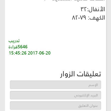
الأنفال:٣٢
الكهف: ٧٩-٨٢
تدريب
5646قراءة
2017-06-20 15:45:26
تعليقات الزوار