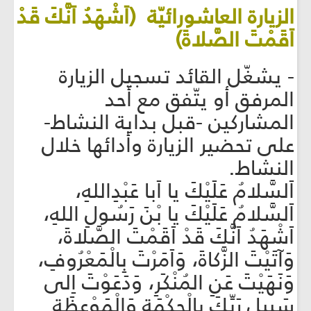
الزيارة العاشورائيّة (اَشْهَدُ اَنَّكَ قَدْ
اَقَمْتَ الصَّلاةَ)
- يشغّل القائد تسجيل الزيارة
المرفق أو يتّفق مع أحد
المشاركين -قبل بداية النشاط-
على تحضير الزيارة وأدائها خلال
النشاط.
اَلسَّلامُ عَلَيْكَ يا اَبا عَبْدِاللهِ،
اَلسَّلامُ عَلَيْكَ يا بْنَ رَسُولِ اللهِ،
اَشْهَدُ اَنَّكَ قَدْ اَقَمْتَ الصَّلاةَ،
وَآتَيْتَ الزَّكاةَ، وَاَمَرْتَ بِالْمَعْرُوفِ،
وَنَهَيْتَ عَنِ المُنْكَرِ، وَدَعَوْتَ اِلى
سَبيلِ رَبِّكَ بِالْحِكْمَةِ وَالْمَوْعِظَةِ