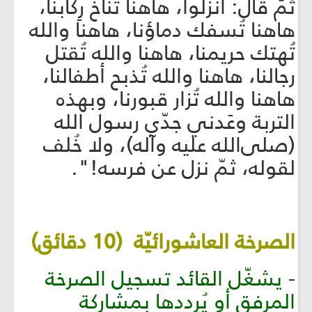
ثمّ قال: انزلوا، هاهنا تُناخ رِكابنا،
هاهنا تُسفك دماؤنا، هاهنا والله
تُهتك حريمنا، هاهنا والله تُقتل
رجالنا، هاهنا والله تُذبح أطفالنا،
هاهنا والله تُزار قبورنا، وبهذه
التربة وعَدني جدّي رسول الله
(صلى‌الله ‌عليه ‌وآله)، ولا خُلف
لقوله، ثمّ نزل عن فرسه!".
الصرخة العاشورائيّة (10 دقائق)
- يشغّل القائد تسجيل الصرخة
المرفق أو يُرددها بمشاركة