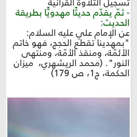
تسجيل التلاوة القرآنيّة
- ثمّ يقدّم حديثًا مهدويًّا بطريقة
الحديث:
عن الإمام علي عليه السلام:
"بمهدينا تقطع الحجج، فهو خاتم
الأئمّة، ومنقذ الأمّة، ومنتهى
النور". (محمد الريشهري، ميزان
الحكمة، ج1، ص 179)