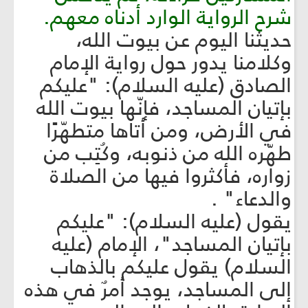
شرح الرواية الوارد أدناه معهم.
حديثنا اليوم عن بيوت الله،
وكلامنا يدور حول رواية الإمام
الصادق (عليه السلام): "عليكم
بإتيان المساجد، فإنّها بيوت الله
في الأرض، ومن أتاها متطهّرًا
طهّره الله من ذنوبه، وكُتِب من
زواره، فأكثروا فيها من الصلاة
والدعاء" .
يقول (عليه السلام): "عليكم
بإتيان المساجد"، الإمام (عليه
السلام) يقول عليكم بالذهاب
إلى المساجد، يوجد أمرٌ في هذه