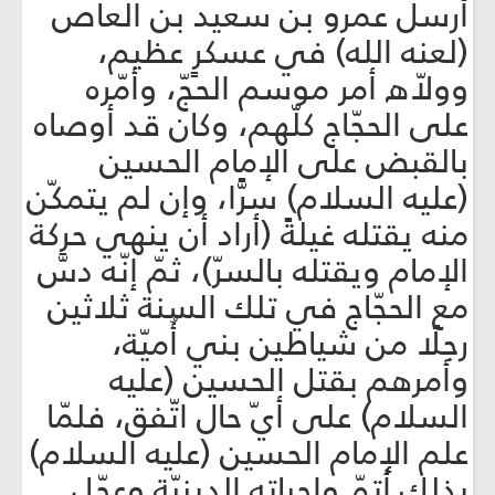
أرسل عمرو بن سعيد بن العاص
(لعنه الله) في عسكرٍ عظيم،
وولاّه أمر موسم الحجّ، وأمّره
على الحجّاج كلّهم، وكان قد أوصاه
بالقبض على الإمام الحسين
(عليه‌ السلام) سرًّا، وإن لم يتمكّن
منه يقتله غيلةً (أراد أن ينهي حركة
الإمام ويقتله بالسرّ)، ثمّ إنّه دسَّ
مع الحجّاج في تلك السنة ثلاثين
رجلًا من شياطين بني أُميّة،
وأمرهم بقتل الحسين (عليه
‌السلام) على أيّ حال اتّفق، فلمّا
علم الإمام الحسين (عليه‌ السلام)
بذلك أتمّ واجباته الدينيّة وعجّل