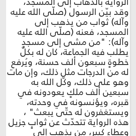
الرواية بالذهاب إلى المسجد،
وقد بيّن الرسول (صلّى الله عليه
وآله) ثواب من يذهب إلى
المسجد، فعنه (صلّى الله عليه
وآله): "من مشى إلى مسجدٍ
يطلب فيه الجماعة، كان له بكلّ
خطوةٍ سبعون ألف حسنة، ويُرفع
له من الدرجات مثل ذلك، وإن مات
وهو على ذلك، وكّل الله به
سبعين ألف ملكٍ يعودونه في
قبره، ويؤنسونه في وحدته،
ويستغفرون له حتّى يبعث" ،
هذه الرواية تتحدّث عن ثوابٍ جزيل
وعطاءٍ كبير، من يذهب إلى