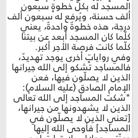
المسجد له بكلّ خطوةٍ سبعون
ألف حسنة، ويُرفع له سبعون ألف
درجة، هذه خطوةٌ واحدةٌ، يعني
كلّما كان المسجد أبعد عن بيتنا
كلّما كانت فرصة الأجر أكبر.
وفي رواياتٍ أخرى يوجد تهديدٌ،
فالمساجد تشكو إلى الله جيرانها
الذين لا يصلّون فيها، فعن
الإمام الصادق (عليه السلام):
"شكت المساجد إلى الله تعالى
الذين لا يشهدونها من جيرانها،
[تعني الذين لا يصلّون في
المساجد] فأوحى الله إليها