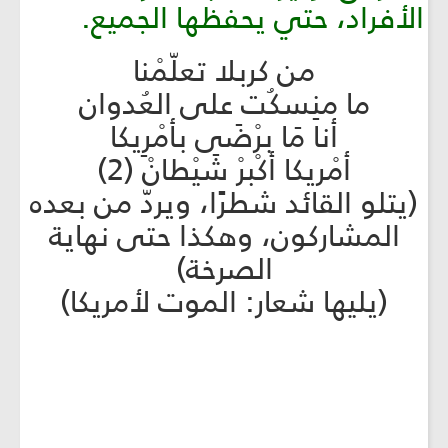
الأفراد، حتي يحفظها الجميع.
من كربلا تعلّمْنا
ما منِسكُت على العُدوان
أنا مَا برْضَى بأمْرِيكا
أمْريكا أكْبرْ شَيْطانْ (2)
(يتلو القائد شطرًا، ويردّ من بعده
المشاركون، وهكذا حتى نهاية
الصرخة)
(يليها شعار: الموت لأمريكا)