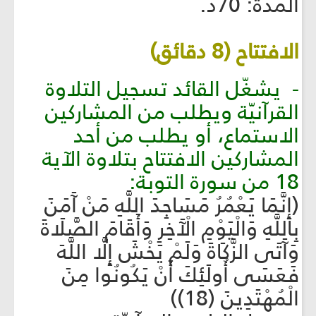
المدّة: 70د.
الافتتاح (8 دقائق)
- يشغّل القائد تسجيل التلاوة
القرآنيّة ويطلب من المشاركين
الاستماع، أو يطلب من أحد
المشاركين الافتتاح بتلاوة الآية
18 من سورة التوبة:
(إِنَّمَا يَعْمُرُ مَسَاجِدَ اللَّهِ مَنْ آَمَنَ
بِاللَّهِ وَالْيَوْمِ الْآَخِرِ وَأَقَامَ الصَّلَاةَ
وَآَتَى الزَّكَاةَ وَلَمْ يَخْشَ إِلَّا اللَّهَ
فَعَسَى أُولَئِكَ أَنْ يَكُونُوا مِنَ
الْمُهْتَدِينَ (18))