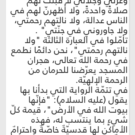
وعزّتي وجلالي لا قبلت لهم
صلاةً واحدةً، ولا أُظهرنّ لهم في
الناس عدالة، ولا نالتهم رحمتي،
ولا جاوروني في جنّتي" .
تأمّلوا في العبارة الثالثة "ولا
نالتهم رحمتي"، نحن دائمًا نطمع
في رحمة الله تعالى، هجران
المسجد يعرّضنا للحرمان من
الرحمة الإلهيّة.
في تتمّة الرواية التي بدأنا بها
يقول (عليه السلام): "فإنّها
بيوت الله في الأرض"، قيمة كلّ
شيءٍ بما ينتسب له، فهذه
الأماكن لها قدسيّةٌ خاصّةٌ واحترامٌ