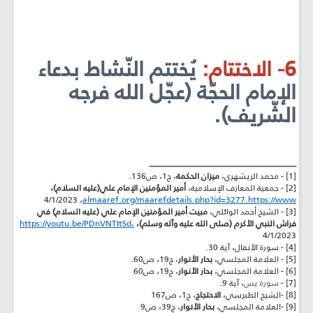
6- الاختتام:
يُختتم النّشاط بدعاء
الإمام الحجّة (عجّل الله فرجه
الشّريف).
ـــــــــــــــــــــــــــــــــــــــــــــــــــــــــــــــــــــــــــــــــــــــــــــــــــــــــ
[1] - محمد الريشهري،
ميزان الحكمة
، ج1، ص136.
[2] - جمعية المعارف الإسلامية،
أمير المؤمنين الإمام علي(عليه السلام)،
، 4/1/2023
almaaref.org/maarefdetails.php?id=3277
.
https://www
[3] - الشيخ أحمد الوائلي،
مبيت أمير المؤمنين الإمام علي (عليه السلام) في
فراش النبي الأكرم (صلى الله عليه وآله وسلم)،
https://youtu.be/PDnVNTItSd،
4/1/2023
[4] - سورة الأنفال، آية 30.
[5] - العلامة المجلسي،
بحار الأنوار
، ج19، ص60.
[6] - العلامة المجلسي،
بحار الأنوار
، ج19، ص60
[7] -
سورة يس
، آية 9.
[8] -الشيخ الطبرسي،
الاحتجاج
، ج1، ص167
[9]
-العلامة المجلسي،
بحار الأنوار
، ج39، ص9