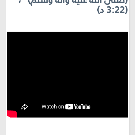
(صلّى الله عليه وآله وسلّم)
،
(3:22 د)