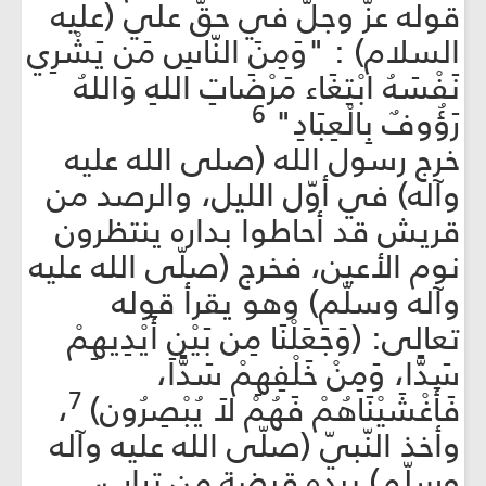
قوله عزّ وجلّ في حقّ علي (عليه
السلام) : "وَمِنَ النّاسِ مَن يَشْرِي
نَفْسَهُ ابْتِغَاء مَرْضَاتِ اللهِ وَاللهُ
6
رَؤُوفٌ بِالْعِبَادِ"
خرج رسول الله (صلى الله عليه
وآله) في أوّل الليل، والرصد من
قريش قد أحاطوا بداره ينتظرون
نوم الأعين، فخرج (صلّى الله عليه
وآله وسلّم) وهو يقرأ قوله
تعالى: (وَجَعَلْنَا مِن بَيْنِ أَيْدِيهِمْ
سَدًّا، وَمِنْ خَلْفِهِمْ سَدًّا،
7
فَأَغْشَيْنَاهُمْ فَهُمْ لاَ يُبْصِرُون)
،
وأخذ النّبيّ (صلّى الله عليه وآله
وسلّم) بيده قبضة من تراب،