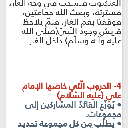
العنكبوت فنسجت في وجه الغار،
فسترته، وبعث الله حمامتين،
فوقفتا بفم الغار، فلمّ يلاحظ
قريش وجود النّبيّ(صلّى الله
عليه وآله وسلّم) داخل الغار.
4- الحروب الّتي خاضها الإمام
علي (عليه السّلام)
• يُوزّع القائدُ المشاركين إلى
مجموعات.
• يطلُب من كل مجموعة تحديد