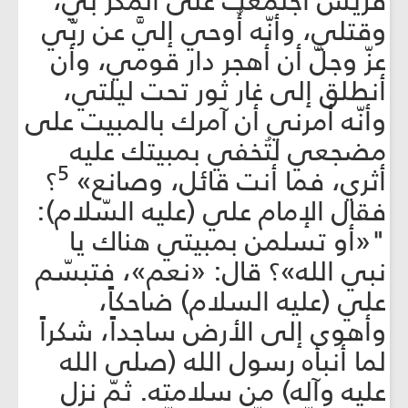
قُريش اجتمعت على المكر بي،
وقتلي، وأنّه أُوحي إليَّ عن ربّي
عزّ وجلّ أن أهجر دار قومي، وأن
أنطلق إلى غار ثور تحت ليلتي،
وأنّه أمرني أن آمرك بالمبيت على
مضجعي لتُخفي بمبيتك عليه
5
أثري، فما أنت قائل، وصانع»
؟
فقال الإمام علي (عليه السّلام):
"«أو تسلمن بمبيتي هناك يا
نبي الله»؟ قال: «نعم»، فتبسّم
علي (عليه السلام) ضاحكاً،
وأهوى إلى الأرض ساجداً، شكراً
لما أنبأه رسول الله (صلى الله
عليه وآله) من سلامته. ثمّ نزل