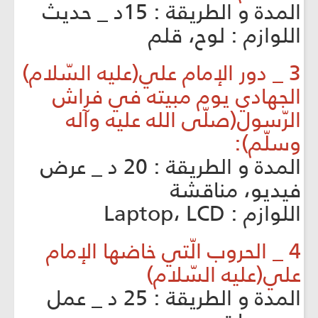
المدة و الطريقة : 15د _ حديث
اللوازم : لوح، قلم
3 _ دور الإمام علي(عليه السّلام)
الجهادي يوم مبيته في فراش
الرّسول(صلّى الله عليه وآله
وسلّم):
المدة و الطريقة : 20 د _ عرض
فيديو، مناقشة
اللوازم : Laptop، LCD
4 _ الحروب الّتي خاضها الإمام
علي(عليه السّلام)
المدة و الطريقة : 25 د _ عمل