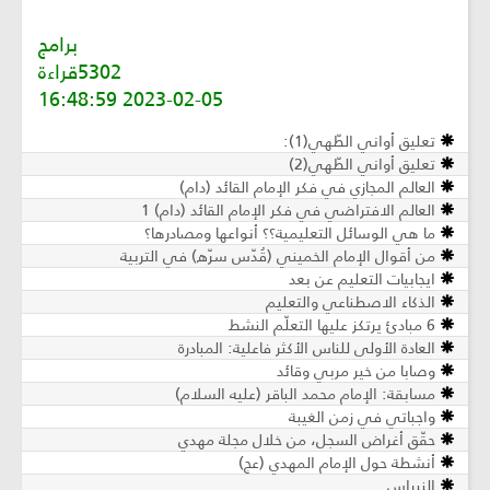
برامج
5302قراءة
2023-02-05 16:48:59
تعليق أواني الطّهي(1):
تعليق أواني الطّهي(2)
العالم المجازي في فكر الإمام القائد (دام)
العالم الافتراضي في فكر الإمام القائد (دام) 1
ما هي الوسائل التعليمية؟؟ أنواعها ومصادرها؟
من أقوال الإمام الخميني (قُدّس سرّه) في التربية
ايجابيات التعليم عن بعد
الذكاء الاصطناعي والتعليم
6 مبادئ يرتكز عليها التعلّم النشط
العادة الأولى للناس الأكثر فاعلية: المبادرة
وصابا من خير مربي وقائد
مسابقة: الإمام محمد الباقر (عليه السلام)
واجباتي في زمن الغيبة
حقّق أغراض السجل، من خلال مجلة مهدي
أنشطة حول الإمام المهدي (عج)
النبراس