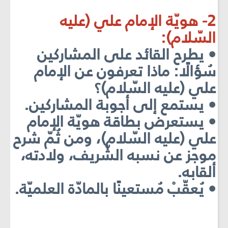
2- هويّة الإمام علي (عليه
السّلام):
• يطرح القائد على المشاركين
سُؤالًا: ماذا تعرفون عن الإمام
علي (عليه السّلام)؟
• يستمع إلى أجوبة المشاركين.
• يستعرض بطاقة هويّة الإمام
علي (عليه السّلام)، ومن ثُمّ شرح
موجز عن نسبه الشّريف، ولادته،
ألقابه.
• يُعقّبْ مُستعينًا بالمادّة العلميّة.