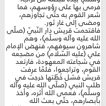
فرمى بها على رؤوسهم، فما
شعر القوم به حتّى تجاوزهم،
ومضى إلى غار ثور.
فاقتحمت قريش دار النّبيّ (صلّى
الله عليه وآله وسلّم)، وهم
شاهرون سيوفهم، فنهض الإمام
علي (عليه السّلام) من مضجعه
في شجاعته المعهودة، فارتعد
القوم، وتراجعوا، فلمّا عرِفت
قريش فشل خُطّتها خرجت في
طلب النبي (صلّى الله عليه وآله
وسلّم)، فعمى الله أثره، وأخذ
بأبصارهم، حتّى بعث الله