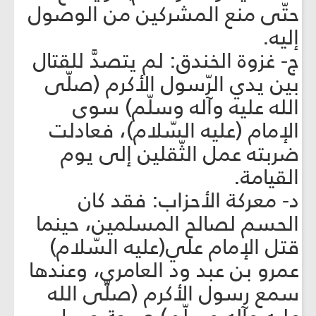
حتّى منع المشركين من الوصول
إليه.
‌ج- غزوة الخندق: لم يتصدَّ للقتال
بين يدي الرّسول الأكرم (صلّى
الله عليه وآله وسلّم) سوى
الإمام (عليه السّلام)، فعادلت
ضربته عمل الثّقلين إلى يوم
القيامة.
‌د- معركة الأحزاب: فقد كان
الحسم لصالح المسلمين، حينما
قتل الإمام علي(عليه السّلام)
عمرو بن عبد ود العامري، وعندها
سمع رسول الأكرم (صلّى الله