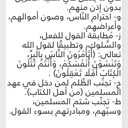
بدون إذن منهم.
‌و- احترام النّاس، وصون أموالهم،
وأعراضهم.
‌ز- مُطابقة القول للفعل،
والسُّلوك، وتطبيقًا لقول الله
تعالى: (أَتَأْمُرُونَ النَّاسَ بِالْبِرِّ،
وَتَنْسَوْنَ أَنْفُسَكُمْ، وَأَنْتُمْ تَتْلُونَ
الْكِتَابَ أَفَلَا تَعْقِلُونَ) .
‌ح- تجنّب الظّلم لمن دخل في عهد
المسلمين (من أهل الكتاب).
‌ط- تجنّب شتم المسلمين،
وسبّهم، ومبادرتهم بسوء القول.