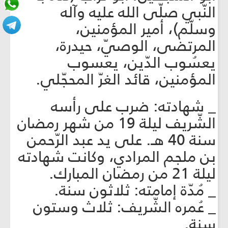
النّبي صلّى الله عليه وآله
وسلّم)، أمير المؤمنين،
المرتضى، الوصيّ، حيدرة،
يعسُوب الدّين، يعسوب
المؤمنين، قائد الغرّ المحجّلي.
_ شهادته: ضرب على رأسه
الشّريف ليلة 19 من شهر رمضان
سنة 40 هـ. على يد عبد الرّحمن
بن ملجم المرادي، وكانت شهادته
ليلة 21 من رمضان المبارك.
_ مُدّة إمامته: ثلاثون سنة.
_ عُمره الشّريف: ثلاث وستون
سنة.