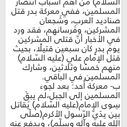
السّلام) من أهمّ أسباب انتصار
المسلمين، ففي معركة بدر قتل
صناديد العرب، وشُجعان
المشركين، وفُرسانهم، فقد ورد
في الأخبار أنّ قتلى المشركين
يوم بدرٍ كان سبعين قتيلًا، بحيث
قتل الإمام علي (عليه السّلام)
منهم خمسًا وثلاثين، وشارك
المسلمين في الباقي.
‌ب- معركة أُحد: بعد لجوء
المسلمين إلى الجبل،لم يبقَ
سِوى الإمام(عليه السّلام) يُقاتل
بين يدَيّ الرّسول الأكرم(صلّى
الله عليه وآله وسلّم)، ويدفع عنه