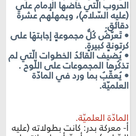
الحروب الّتي خاضها الإمام علي
(عليه السّلام)، ويمهلهم عشرة
دقائق.
• تَعرّضُ كُلُّ مجموعةٍ إجابتهَا على
كرتونةٍ كبيرةٍ.
• يُضيف القائدُ الخطوات الّتي لم
تذكُرها المجموعات على اللّوح .
• يُعقّبُ بما ورد في المادّة
العلميّة.
المادّة العلميّة.
‌أ- معركة بدر: كانت بطولاته (عليه