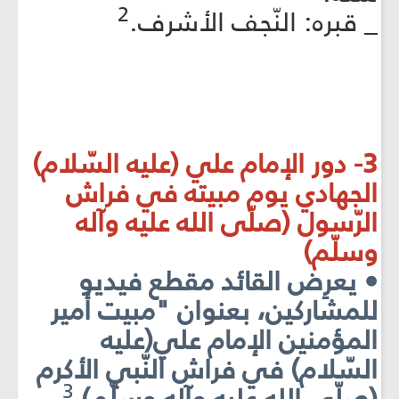
2
_ قبره: النّجف الأشرف.
3- دور الإمام علي (عليه السّلام)
الجهادي يوم مبيته في فراش
الرّسول (صلّى الله عليه وآله
وسلّم)
• يعرِض القائد مقطع فيديو
للمشاركين، بعنوان "مبيت أمير
المؤمنين الإمام علي(عليه
السّلام) في فراش النّبي الأكرم
3