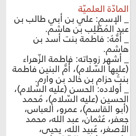
المادّة العلميّة
_ الإسم: علي بن أبي طالب بن
عبد المُطّلِب بن هاشم.
_ أُمُّهُ: فاطمة بنت أسد بن
هاشم.
_ أشهر زوجاته: فاطمة الزّهراء
(عليها السّلام)، أُمُّ البنين فاطمة
بنتُ حزام بن خالد بن وارم.
_ أولاده: الحسن (عليه السّلام)،
الحسين (عليه السّلام)، مُحمد
(أبو القاسم)، عمرو، العباس،
جعفر، عُثمان، عبد الله، محمد
الأصغر، عُبيد الله، يحيى،