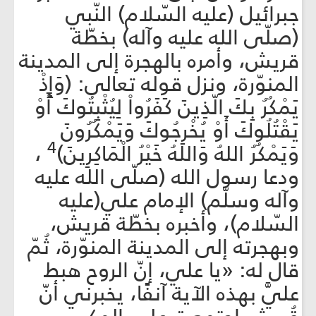
جبرائيل (عليه السّلام) النّبي
(صلّى الله عليه وآله) بخطّة
قريش، وأمره بالهجرة إلى المدينة
المنوّرة، ونزل قوله تعالى: (وَإِذْ
يَمْكُرُ بِكَ الّذِينَ كَفَرُواْ لِيُثْبِتُوكَ أَوْ
يَقْتُلُوكَ أَوْ يُخْرِجُوكَ وَيَمْكُرُونَ
4
وَيَمْكُرُ اللهُ وَاللهُ خَيْرُ الْمَاكِرِينَ)
،
ودعا رسول الله (صلّى الله عليه
وآله وسلّم) الإمام علي(عليه
السّلام)، وأخبره بخطّة قريش،
وبهجرته إلى المدينة المنوّرة، ثُمّ
قال له: «يا علي، إنّ الروح هبط
عليَّ بهذه الآية آنفًا، يخبرني أنّ