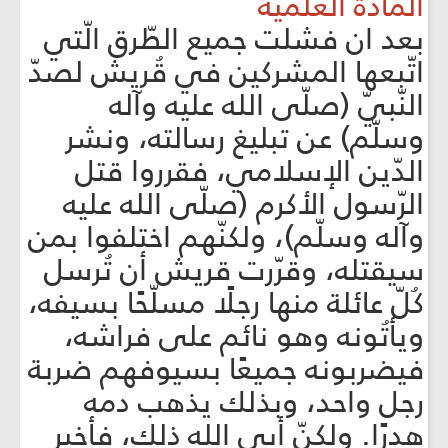
المادّة العلميّة
بعد ان فشلت جميع الطّرق الّتي
اتّبعها المشركين في قُريش لصدّ
النّبيّ (صلّى الله عليه وآله
وسلّم) عن تبليغ رسالته، ونشر
الدّين الإسلامي، فقرروا قتل
الرّسول الأكرم (صلّى الله عليه
وآله وسلّم)، ولكنّهم اختلفوا بمن
سيقتله، وقرّرت قريش أن تُرسل
كُلّ عائلة منها رجلًا مسلّحًا بسيفه،
ويأتُونه وهو نائم على فراشه،
فيضربونه جميعًا بسيوفهم ضربة
رجل واحد، وبذلك يذهب دمه
هدرًا. ولكنّ أبى الله ذلك، فأخبر