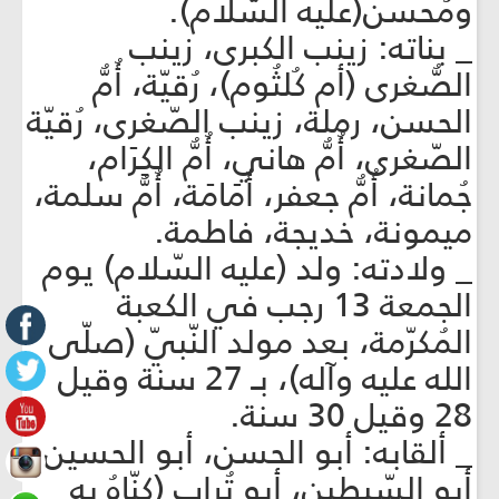
ومُحسن(عليه السّلام).
_ بناته: زينب الكبرى، زينب
الصُّغرى (أم كُلثُوم)، رُقيّة، أُمُّ
الحسن، رملة، زينب الصّغرى، رُقيّة
الصّغرى، أُمُّ هاني، أُمُّ الكِرَام،
جُمانة، أُمُّ جعفر، أُمَامَة، أُمُّ سلمة،
ميمونة، خديجة، فاطمة.
_ ولادته: ولد (عليه السّلام) يوم
الجمعة 13 رجب في الكعبة
المُكرّمة، بعد مولد النّبيّ (صلّى
الله عليه وآله)، بـ 27 سنة وقيل
28 وقيل 30 سنة.
_ ألقابه: أبو الحسن، أبو الحسين،
أبو السّبطين، أبو تُراب (كنّاهُ به