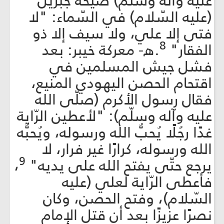
عليه وآله وسلّم) صيحة جبريل
(عليه السّلام) في السّماء: "لا
فتى إلا علي، ولا سيف إلا ذو
8
الفقار"
.‌ه- معركة خيبر: بعد
فشل جيش المسلمين في
اقتحام الحصن اليهودي المنيع،
فقال رسول الأكرم (صلّى الله
عليه وآله وسلّم): "لأعطين الرّاية
غدًا رجُلًا يُحبُّ الله ورسوله، ويُحبُّه
الله ورسوله، كرارًا غير فرار، لا
9
يرجع حتّى يفتح الله على يديه"
،
فأعطى الرّاية لعلي (عليه
السّلام)، وفتح الحصن، وكان
نصرًا عزيزًا بعد أن قتل الإمام