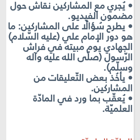
• يُجري مع المشاركين نقاش حول
مضمون الفيديو.
• يطرح سُؤالًا على المشاركين: ما
هو دور الإمام علي (عليه السّلام)
الجهادي يوم مبيته في فراش
الرّسول (صلّى الله عليه وآله
وسلّم).
• يأخُذ بعض التّعليقات من
المشاركين.
• يُعقّب بما ورد في المادّة
العلميّة.