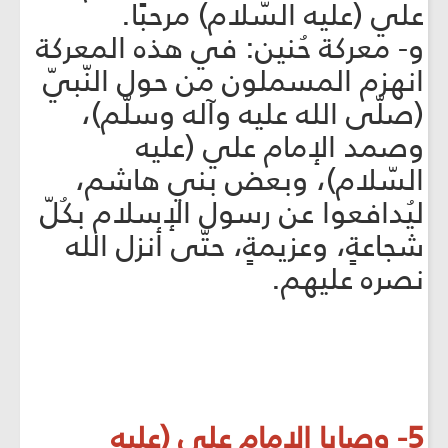
علي (عليه السّلام) مرحبًا.
‌و- معركة حُنين: في هذه المعركة
انهزم المسملون من حول النّبيّ
(صلّى الله عليه وآله وسلّم)،
وصمد الإمام علي (عليه
السّلام)، وبعض بني هاشم،
ليُدافعوا عن رسول الإسلام بكُلّ
شجاعةٍ، وعزيمةٍ، حتّى أنزل الله
نصره عليهم.
5- وصايا الإمام علي (عليه