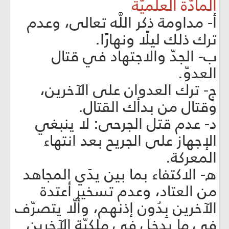
المادّة العلميّة
‌أ- مداومة ذكر اللَّه تعالى، وعدم
ترك ذلك ليلًا ونهارًا.
‌ب- الجدّ والاجتهاد في قتال
العدوّ.
‌ج- ترك العدوان على الآخرين،
وقتال من بدأك القتال.
‌د- عدم قتل الجرحى: لا ينبغي
الإجهاز على الجريح بعد انتهاء
المعركة.
‌ه- الاكتفاء بما بين يدَي المجاهد
من العتاد، وعدم تسخير أعتدة
الآخرين بِدُون إذنهم، وألّا يتصرّف
في ما يدخل في ملكيّة الآخرين