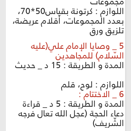
مجموعات
اللوازم : كرتونة بقياس50*70،
بعدد المجموعات، أقلام عريضة،
تلزيق ورق
5 _ وصايا الإمام علي(عليه
السّلام) للمجاهدين
المدة و الطريقة : 15 د _ حديث
اللوازم : لوح، قلم
6 _ الاختتام :
المدة و الطريقة : 5 د _ قراءة
دعاء الحجة (عجل الله تعال فرجه
الشّريف)