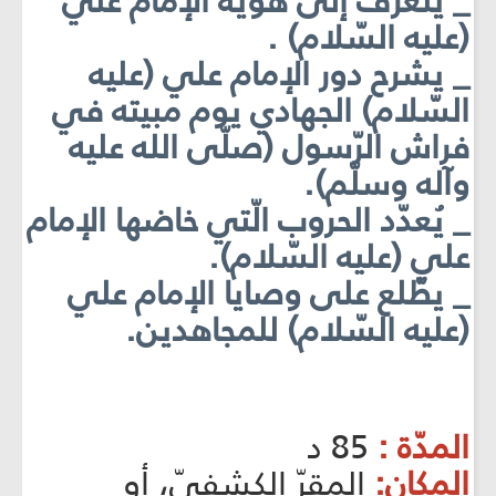
_ يتعرّف إلى هويّة الإمام علي
(عليه السّلام) .
_ يشرح دور الإمام علي (عليه
السّلام) الجهادي يوم مبيته في
فراش الرّسول (صلّى الله عليه
وآله وسلّم).
_ يُعدّد الحروب الّتي خاضها الإمام
علي (عليه السّلام).
_ يطّلع على وصايا الإمام علي
(عليه السّلام) للمجاهدين.
المدّة :
85 د
المكان:
المقرّ الكشفيّ، أو