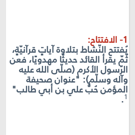
1- الافتتاح:
يُفتتح النّشاط بتلاوة آياتٍ قرآنيّةٍ،
ثُمّ يقرأ القائد حديثًا مهدويًا، فعن
الرّسول الأكرم (صلّى الله عليه
وآله وسلّم): "عنوان صحيفة
المؤمن حُبُّ علي بن أبي طالب"
1
.