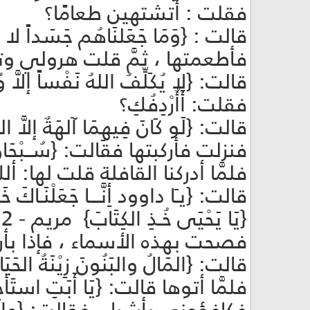
فقلت : أتشتهين طعامًا؟
قالت : {وَمَا جَعَلنَاهُم جَسَداً لا يَأك
فأطعمتها ، ثمَّ قلت هرولي وتع
قالت: {لا يُكَلِّفُ اللهُ نَفْساً إلاَّ وُ
فقلت: أَأُرْدِفُكِ؟
قالت: {لَو كَانَ فِيهِمَا آلهَةٌ إلاَّ الله
فنزلت فأركبتها فقالت: {سُــبْحَانَ الَّ
فلمَّا أدركنا القافلة قلت لها: أ
{يَا يَحْيَى خُـذِ الكِتَابَ} مريم - 12 . {يَا مُوسَى إِنِّي أَنَا الله} القصص - 30 .
فصحت بهذه الأسماء ، فإذا بأر
قالت: {المَالُ والبَنُونَ زِيْنَةُ الحَيَاة
فلمَّا أتوها قالت: {يَا أَبَتِ استَأجِرْ