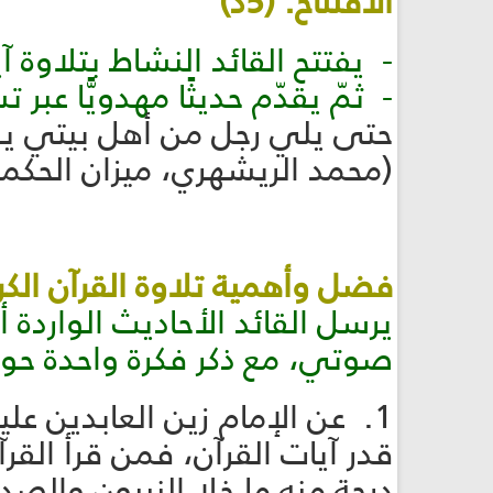
الافتتاح: (5د)
- يفتتح القائد النشاط بتلاوة آ
- ثمّ يقدّم حديثًا مهدويًّا عب
حتى يلي رجل من أهل بيتي 
(محمد الريشهري، ميزان الحكمة ، ج ١، 
فضل وأهمية تلاوة القرآن الكريم (5
يرسل القائد الأحاديث الواردة أ
صوتي، مع ذكر فكرة واحدة حول
1. عن الإمام زين العابدين عل
قدر آيات القرآن، فمن قرأ القر
درجة منه ما خلا النبيون والصد