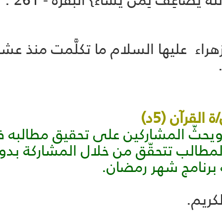
َاعِفُ لِمَن يَشَاءُ} البقرة - 261 .
لزهراء عليها السلام ما تكلَّمت منذ عشري
قرآن (5د)
 ويحثّ المشاركين على تحقيق مطالبه 
المطالب تتحقّق من خلال المشاركة بدو
رنامج شهر رمضان.