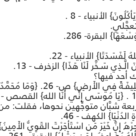
ُلُونَ} الأنبياء - 8 .
جَّلي.
سْعَهَا} البقرة- 286.
ُ لَفَسَدَتَا} الأنبياء - 22.
ـذِي سَـخَّر لَنَا هَذَا} الزخرف - 13.
لك أحد فيها؟
بعة شبَّان متوجِّهين نحوها، فقلت: م
ِ الدُنْيَا} الكهف - 46.
هُ إِنَّ خَيْرَ مَن اسْتَأجَرْتَ القَوِيُّ الأَمِين