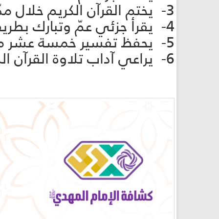
3- يختم القرآن الكريم خلال مدّةٍ لا تزيد عن ستّة أشهر.
4- يقرأ جزئي عمّ وتبارك بطريقةٍ صحيحة.
5- يحفظ تفسير خمسة عشر مفردة من القرآن الكريم.
6- يراعي آداب تلاوة القرآن الكريم والتعامل معه.