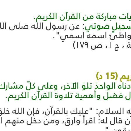
يات مباركة من القرآن الكريم.
ر تسجيلٍ صوتي
: عن رسول الله صلى الله
يواطئ اسمه اسمي".
ص ١٧٩)
1 د)
دناه الواحدَ تلوَ الآخر، وعلى كلّ مشار
 فضل وأهمية تلاوة القرآن الكريم.
يه السلام: "عليك بالقرآن، فإن الله خل
آن قال له: اقرأ وارق، ومن دخل منهم ا
يقون ".