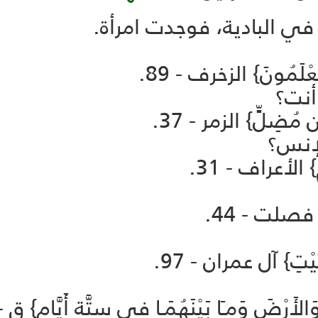
ي البادية، فوجدت امرأة.
َمُونَ} الزخرف - 89.
أنت؟
 مُضِلٍّ} الزمر - 37.
لإنس؟
 الأعراف - 31.
} فصلت - 44.
يْتِ} آل عمران - 97.
رْضَ وَمـَا بَيْنَهُمَـا فِي سِتَّة أَيَّامٍ} ق - 38 