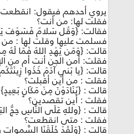
يروي أحدهم فيقول: انقطعت ف
فقلت لها: من أنت؟
فقالت: {وَقُل سَلامٌ فَسَوْفَ يَعْل
فسلمت عليها وقلت لها : من 
قالت: {وَمَن يَهْدِ اللهُ فَمَا لَهُ مِن
فقلت: أمن الجن أنت أم من ا
قالت: {يا بَني آدَمَ خُذُوا زِينَتَكُم}
فقلت : من أين أقبلت؟
قالت : {يُنَادَوْنَ مِنْ مَكَانٍ بَعِيدٍ
فقلت : أين تقصدين؟
قالت : {وللهِ عَلَى النَّاسِ حِجُّ البَ
فقلت : متى انقطعت؟
قالت : {وَلَقَدْ خَلَقْنَا السَّموات وَالأَ