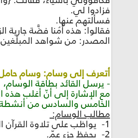
فكافؤوني بأشياء، فقالت: {واللهُ يُض
فزادوا لي.
فسألتهم عنها.
فقالوا: هذه أُمُنا فضَّة جارية ا
المصدر: من شواهد المبلّغين.
أتعرف إلى وسام: وسام حامل/ة ال
- يرسل القائد بطاقة الوسام،
مع الإشارة إلى أنّ أغلب هذه 
الخامس والسادس من أنشطة ب
مطالب الوسام:
1- يواظب على تلاوة القرآن الكريم.
2- يحفظ جزء عمّ.