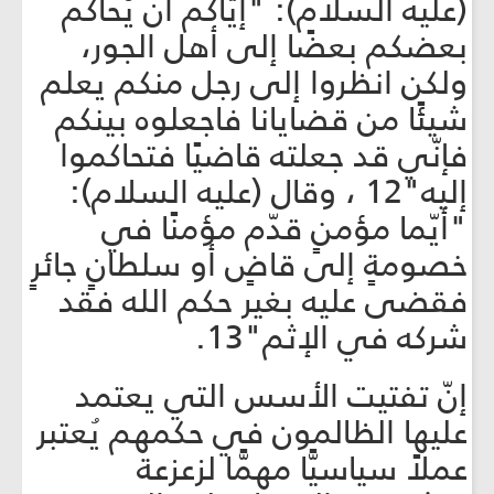
(عليه السلام): "إيّاكم أن يُحاكم
بعضكم بعضًا إلى أهل الجور،
ولكن انظروا إلى رجل منكم يعلم
شيئًا من قضايانا فاجعلوه بينكم
فإنّي قد جعلته قاضيًا فتحاكموا
إليه"12 ، وقال (عليه السلام):
"أيّما مؤمنٍ قدّم مؤمنًا في
خصومةٍ إلى قاضٍ أو سلطانٍ جائرٍ
فقضى عليه بغير حكم الله فقد
شركه في الإثم"13.
إنّ تفتيت الأسس التي يعتمد
عليها الظالمون في حكمهم يُعتبر
عملاً سياسيًّا مهمًّا لزعزعة