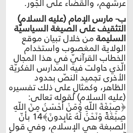
عرشهم، والقضاء على الجَور.
ب- مارس الإمام (عليه السلام)
التثقيف على الصيغة السياسيّة
السليمة
من خلال تبيان موقع
الولاية المغصوب واستخدام
الخطاب القرآنيّ في هذا المجال
الّذي حاولت فيه المدارس الفكريّة
الأخرى تجميد النصّ بحدود
الظاهر، وكمثالٍ على ذلك تفسيره
(عليه السلام) لقوله تعالى:
﴿صِبْغَةَ اللّهِ وَمَنْ أَحْسَنُ مِنَ اللّهِ
صِبْغَةً وَنَحْنُ لَهُ عَابِدونَ﴾14 بأنّ
الصبغة هي الإسلام، وفي قولٍ