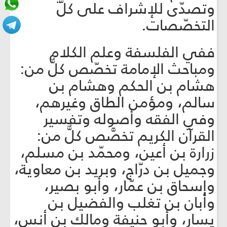
وتصدّى للإشراف على كلّ
التخصّصات.
ففي الفلسفة وعلم الكلام
ومباحث الإمامة تخصّص كلٌّ من:
هشام بن الحكم وهشام بن
سالم، ومؤمن الطاق وغيرهم،
وفي الفقه وأصوله وتفسير
القرآن الكريم تخصَّص كلٌّ من:
زرارة بن أعين، ومحمّد بن مسلم،
وجميل بن درّاج، وبريد بن معاوية،
وإسحاق بن عمّار، وأبو بصير،
وأبان بن تغلب والفضيل بن
يسار، وأبو حنيفة ومالك بن أنس،