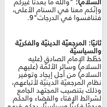
السلام):
"والله ما بعدنا غيركم
وإنّكم معنا في السنام الأعلى،
فتنافسوا في الدرجات"9.
ثانيًا: المرجعيّة الدينيّة والفكريّة
والسياسيّة
خطّط الإمام الصادق (عليه
السلام) وسائر الأئمّة (عليهم
السلام) من أجل إيجاد وتوفير
نظام المرجعيّة الدينيّة لأتباعهم،
وذلك بتنصيب المجتهد الجامع
لشرائط الإفتاء والقضاء والحكم
مرجعًا فكريًّا وسياسيًّا، يحكم فيهم