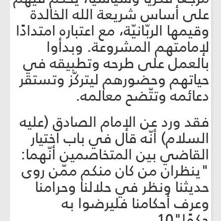
على أساس شريعة الله الخالدة
وقيمها الربّانيّة، مع اعتباره امتدادًا
لإمامتهم المشروعة. وبدأوا
بالعمل على طرحه وتطبيقه في
حياتهم وحضورهم ليتركّز وتستقر
دعائمه وتتّضح معالمه.
فقد ورد عن الإمام الصادق (عليه
السلام) أنّه قال في باب اختيار
القاضي بين المتخاصمين أنّهما:
"ينظران من كان منكم ممّن روى
حديثنا ونظر في حلالنا وحرامنا
وعرف أحكامنا فليرضوا به
حكمًا"10.