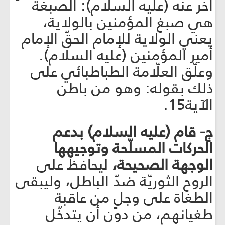
آخر عنه (عليه السلام): الصبغة
هي صبغ المؤمنين بالولاية،
يعني الولاية للإمام الحقّ الإمام
أمير المؤمنين (عليه السلام).
وعلّق العلّامة الطباطبائي على
ذلك بقوله: وهو من باطن
الآية15.
ج- قام (عليه السلام) بدعم
الحركات المسلّحة وتوجيهها
الوجهة الصحيحة،
ليحافظ على
الروح الثوريّة ضدّ الباطل، وليبقى
الطغاة على وجلٍ من عاقبة
طغيانهم، من دون أن يتدخّل