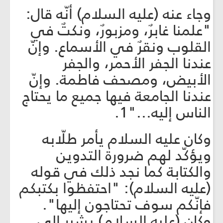
وجاء عنه (عليه السلام) أنّه قال:
"علمنا غابرٌ، ومزبورٌ، ونكتٌ في
القلوب ونقرٌ في الأسماع. وإنّ
عندنا الجفر الأحمر، والجفر
الأبيض، ومصحف فاطمة. وإنّ
عندنا الجامعة فيها جميع ما يحتاج
الناس إليه..."1.
وكان عليه السلام يأمر طلّابه
ويؤكّد لهم ضرورة التدوين
والكتابة كما نجد ذلك في قوله
(عليه السلام): "احتفظوا بكتبكم
فإنّكم سوف تحتاجون إليها".
وكان (عليه السلام) يشير إلى