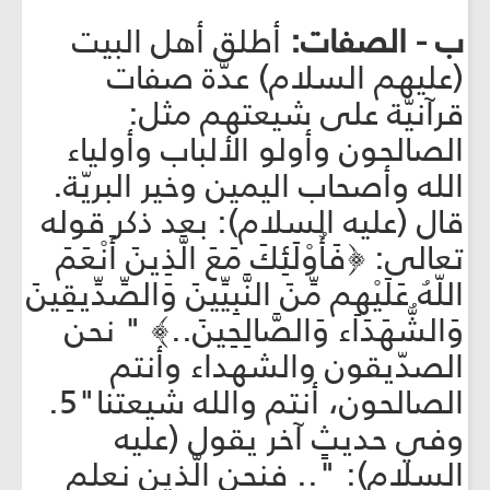
ب - الصفات:
أطلق أهل البيت
(عليهم السلام) عدّة صفات
قرآنيّة على شيعتهم مثل:
الصالحون وأولو الألباب وأولياء
الله وأصحاب اليمين وخير البريّة.
قال (عليه السلام): بعد ذكر قوله
تعالى: ﴿فَأُوْلَئِكَ مَعَ الَّذِينَ أَنْعَمَ
اللّهُ عَلَيْهِم مِّنَ النَّبِيِّينَ وَالصِّدِّيقِينَ
وَالشُّهَدَاء وَالصَّالِحِينَ..﴾ " نحن
الصدّيقون والشهداء وأنتم
الصالحون، أنتم والله شيعتنا"5.
وفي حديثٍ آخر يقول (عليه
السلام): ".. فنحن الّذين نعلم