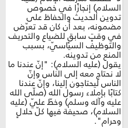
السلام) إنجازًا في خصوص
تدوين الحديث والحفاظ على
مضمونه، بعد أن كان قد تعرّض
في وقتٍ سابقٍ للضياع والتحريف
والتوظيف السياسيّ، بسبب
المنع من تدوينه.
يقول (عليه السلام): "إنّ عندنا ما
لا نحتاج معه إلى الناس وإنّ
الناس ليحتاجون إلينا، وإنّ عندنا
كتابًا بإملاء رسول الله (صلّى الله
عليه وآله وسلم) وخطّ عليّ (عليه
السلام)، صحيفة فيها كلّ حلالٍ
وحرام".