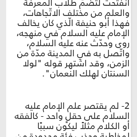
انفتحت لتضمّ طلّاب المعرفة
والعلم من مختلف الاتّجاهات،
فهذا أبو حنيفة الّذي كان يخالف
الإمام عليه السلام في منهجه،
روى وحدّث عنه عليه السلام،
واتّصل به في المدينة مدّة من
الزمن، وقد اشتهر قوله "لولا
السنتان لهلك النعمان".
2- لم يقتصر علم الإمام عليه
السلام على حقلٍ واحد - كالفقه
أو الكلام مثلاً ليكون سببًا
لمخاطبة وجذب فئة محدودة من