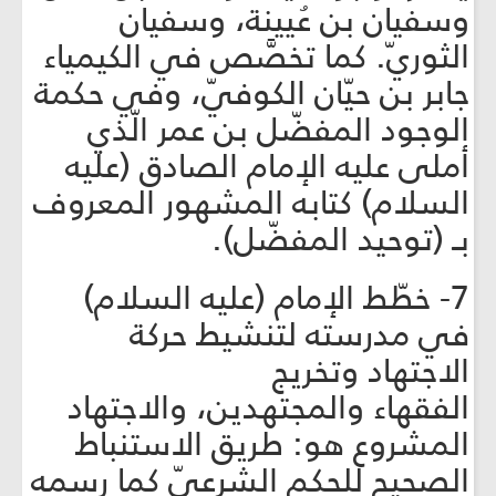
وسفيان بن عُيينة، وسفيان
الثوريّ. كما تخصَّص في الكيمياء
جابر بن حيّان الكوفيّ، وفي حكمة
الوجود المفضّل بن عمر الّذي
أملى عليه الإمام الصادق (عليه
السلام) كتابه المشهور المعروف
بـ (توحيد المفضّل).
7- خطّط الإمام (عليه السلام)
في مدرسته لتنشيط حركة
الاجتهاد وتخريج
الفقهاء والمجتهدين، والاجتهاد
المشروع هو: طريق الاستنباط
الصحيح للحكم الشرعيّ كما رسمه