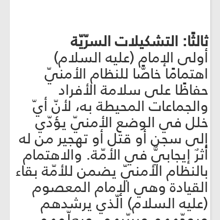
ثالثًا: التشكيلات السرّيّة
أولى الإمام (عليه السلام)
اهتمامًا خاصًّا للنظام الأمنيّ
حفاظًا على سلامة الأفراد
والجماعات المحيطة به، لأنّ أيّ
خلل في الوضع الأمنيّ يؤدّي
إلى سجن أو قتل أو تهجير من له
أثرٌ إيجابيٌّ في الأمّة. والاهتمام
بالنظام الأمنيّ يضمن للأمّة بقاء
القيادة وهي الإمام المعصوم
(عليه السلام) الّذي يرشدهم
ويوجّههم ويربّيهم، ويعلّمهم