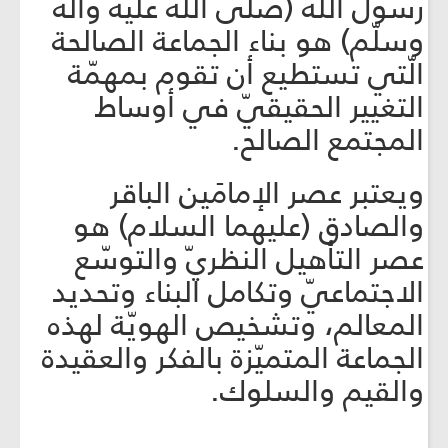
رسول الله (صلّى الله عليه وآله
وسلّم) هو بناء الجماعة الصالحة
الّتي تستطيع أن تقوم بمهمّة
التغيير الحقيقيّ في أوساط
المجتمع الصالح.
ويعتبر عصر الإمامَين الباقر
والصادق (عليهما السلام) هو
عصر التأهيل النظريّ والتوسّع
الاجتماعيّ وتكامل البناء وتحديد
المعالم، وتشخيص الهويّة لهذه
الجماعة المتميّزة بالفكر والعقيدة
والقيم والسلوك.