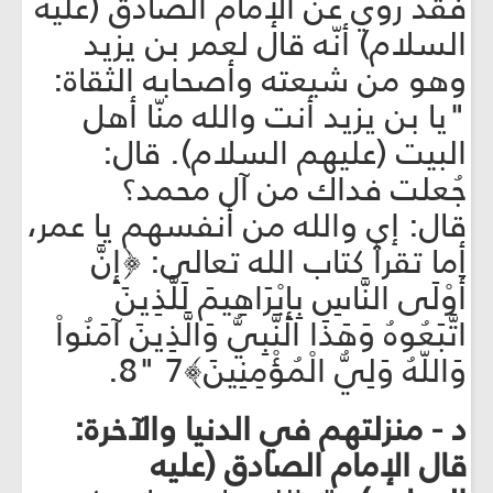
فقد روي عن الإمام الصادق (عليه
السلام) أنّه قال لعمر بن يزيد
وهو من شيعته وأصحابه الثقاة:
"يا بن يزيد أنت والله منّا أهل
البيت (عليهم السلام). قال:
جُعلت فداك من آل محمد؟
قال: إي والله من أنفسهم يا عمر،
أما تقرأ كتاب الله تعالى: ﴿إِنَّ
أَوْلَى النَّاسِ بِإِبْرَاهِيمَ لَلَّذِينَ
اتَّبَعُوهُ وَهَذَا النَّبِيُّ وَالَّذِينَ آمَنُواْ
وَاللّهُ وَلِيُّ الْمُؤْمِنِينَ﴾7 "8.
د - منزلتهم في الدنيا والآخرة:
قال الإمام الصادق (عليه