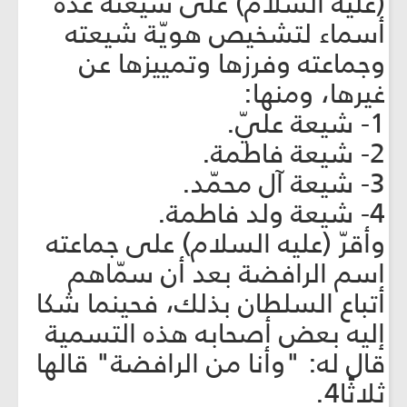
(عليه السلام) على شيعته عدّة
أسماء لتشخيص هويّة شيعته
وجماعته وفرزها وتمييزها عن
غيرها، ومنها:
1- شيعة عليّ.
2- شيعة فاطمة.
3- شيعة آل محمّد.
4- شيعة ولد فاطمة.
وأقرّ (عليه السلام) على جماعته
اسم الرافضة بعد أن سمّاهم
أتباع السلطان بذلك، فحينما شكا
إليه بعض أصحابه هذه التسمية
قال له: "وأنا من الرافضة" قالها
ثلاثًا4.