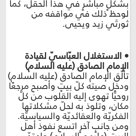
بشكلٍ مباشرٍ في هذا الحقل، كما
لوحظ ذلك في مواقفه من
ثورتَي زيد ويحيى.
• الاستغلال العبّاسيّ لقيادة
الإمام الصادق (عليه السلام)
تألّق الإمام الصادق (عليه السلام)
ودخل صيته كلّ بيتٍ وأصبح مرجعًا
روحيًّا تهوى إليه القلوب من كلّ
مكان، وتلوذ به لحلّ مشكلاتها
الفكريّة والعقائديّة والسياسيّة.
ومن جانبٍ آخرٍ اتسع نفوذ أهل