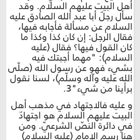
أهل البيت عليهم السلام. وقد
سأل رجلٌ أبا عبد الله الصادق عليه
السلام عن مسألة فأجابه فيها،
فقال الرجل: إن كان كذا وكذا ما
كان القول فيها؟ فقال (عليه
السلام): "مهما أجبتك فيه
بشيء فهو عن رسول الله (صلّى
الله عليه وآله وسلّم)، لسنا نقول
برأينا من شيء"3.
و عليه فالاجتهاد في مذهب أهل
البيت عليهم السلام هو اجتهادٌ
في دائرة النصّ الشرعيّ. ومن
هنا رسم الإمام (عليه السلام)