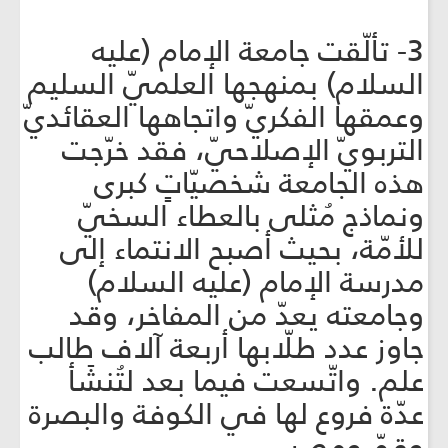
3- تألّقت جامعة الإمام (عليه
السلام) بمنهجها العلميّ السليم
وعمقها الفكريّ واتجاهها العقائديّ
التربويّ الإصلاحيّ، فقد خرّجت
هذه الجامعة شخصيّاتٍ كبرى
ونماذج مُثلى بالعطاء السخيّ
للأمّة، بحيث أصبح الانتماء إلى
مدرسة الإمام (عليه السلام)
وجامعته يعدّ من المفاخر، وقد
جاوز عدد طلّابها أربعة آلاف طالب
علم. واتّسعت فيما بعد لتُنشَأ
عدّة فروع لها في الكوفة والبصرة
وقمّ ومصر.