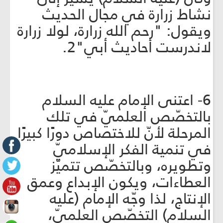
نشاط زرارة في مجال الحديث
ويقول: "رحم الله زرارة، لولا زرارة
لاندرست أحاديث أبي"2.
6- اعتنى الإمام عليه السلام
بالتخصّص العلميّ في تلك
المرحلة لأنّ للاختصاص دورًا كبيرًا
في تنمية الفكر الإسلاميّ
وتطويره، وبالتخصّص تتميّز
العطاءات، ويكون الإبداع وعمق
الإنتاج، لذا وجّه الإمام (عليه
السلام) التخصّص العلميّ،