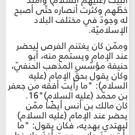
البيت (عليهم السلام) وامتدّ
خطّهم وكثرت أنصاره حتّى أصبح
له وجودٌ في مختلف البلاد
الإسلاميّة.
وممّن كان يغتنم الفرص ليحضر
عند الإمام ويستمع منه، أبو
حنيفة مؤسّس المذهب الحنفيّ،
وكان يقول بحقّ الإمام (عليه
السلام): "ما رأيت أفقه من جعفر
بن محمّد (عليه السلام)"16.
كان مالك بن أنس أيضًا ممّن
يحضر عند الإمام (عليه السلام)
ليهتدي بهديه، فكان يقول: "ما