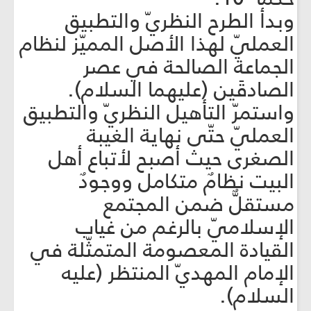
وبدأ الطرح النظريّ والتطبيق
العمليّ لهذا الأصل المميّز لنظام
الجماعة الصالحة في عصر
الصادقَين (عليهما السلام).
واستمرّ التأهيل النظريّ والتطبيق
العمليّ حتّى نهاية الغيبة
الصغرى حيث أصبح لأتباع أهل
البيت نظامٌ متكامل ووجودٌ
مستقلٌّ ضمن المجتمع
الإسلاميّ بالرغم من غياب
القيادة المعصومة المتمثّلة في
الإمام المهديّ المنتظر (عليه
السلام).