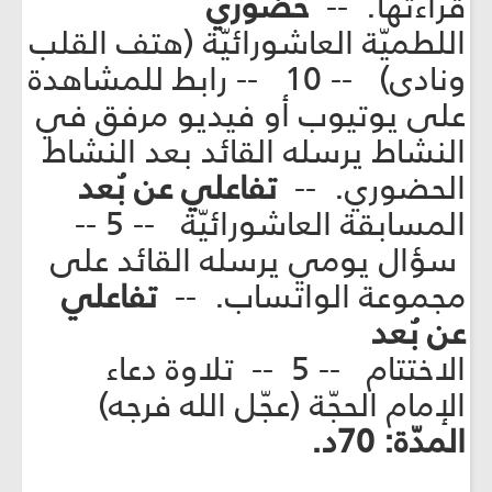
قراءتها. --
حضوري
اللطميّة العاشورائيّة (هتف القلب
ونادى) -- 10 -- رابط للمشاهدة
على يوتيوب أو فيديو مرفق في
النشاط يرسله القائد بعد النشاط
الحضوري. --
تفاعلي عن بُعد
المسابقة العاشورائيّة -- 5 --
سؤال يومي يرسله القائد على
مجموعة الواتساب. --
تفاعلي
عن بُعد
الاختتام -- 5 -- تلاوة دعاء
الإمام الحجّة (عجّل الله فرجه)
المدّة: 70د.