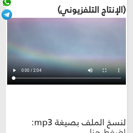
(الإنتاج التلفزيوني)
لنسخ الملف بصيغة mp3:
اضغط هنا