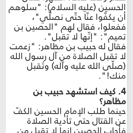
الحسين (عليه السلام): "سلوهم
أن يكفّوا عنّا حتّى نصلّي"،
ففعلوا، فقال لهم "الحصين بن
تميم": "إنّها لا تقبل".
فقال له حبيب بن مظاهر: "زعمت
لا تقبل الصلاة من آل رسول الله
(صلّى الله عليه وآله) وتُقبل
منك!".
4. كيف استشهد حبيب بن
مظاهر؟
حينما طلب الإمام الحسين الكفّ
عن القتال حتى تأدية الصلاة
فأجاب الحصين إنها لا تقبل من