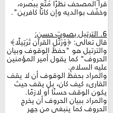
قرأ المصحف نظرًا مُتّع ببصره،
وخفّف بوالديه وإن كانا كافرين".
6. الترتيل بصوتٍ حسن:
قال تعالى: ﴿وَرَتِّلِ القرآن تَرْتِيلًا﴾
والترتيل هو "حفظ الوقوف وبيان
الحروف" كما يقول أمير المؤمنين
عليه السلام.
والمراد بحفظ الوقوف أن لا يقف
القارى‏ء كيف كان، بل يقف حيث
يكون الوقف حسنًا أو لازمًا.
والمراد ببيان الحروف أن يخرج
الحروف كما ينبغي من جهر