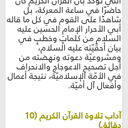
التي تؤكد بأن القرآن الكريم كان
حاضرًا في ساعة المعركة، بل
شاهدًا على القوم في كل ما قاله
أبي الأحرار الإمام الحسين عليه
السلام من كلماتٍ وخطبٍ في
بيان أحقّيّته عليه السلام،
ومشروعيّة دعوته ونهضته من
أجل تصحيح الاعوجاج والانحراف
في الأمّة الإسلاميّة، نتيجة أعمال
وأفعال آل أميّة.
آداب تلاوة القرآن الكريم (10
دقائق)