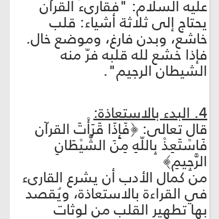
عليه السلام: "فقارى‏ء القرآن
يحتاج إلى ثلاثة أشياء: قلب
خاشع، وبدن فارغ، وموضع خال.
فإذا خشع لله قلبه فرّ منه
الشيطان الرجيم".
4. البدء بالاستعاذة:
قال تعالى: ﴿فَإِذَا قَرَأْتَ القرآن
فَاسْتَعِذْ بِاللّهِ مِنَ الشَّيْطَانِ
الرَّجِيمِ﴾
من كمال الأدب أن يشرع القارى‏ء
في القراءة بالاستعاذة، ويُقصد
بها تطهير القلب من لوثات