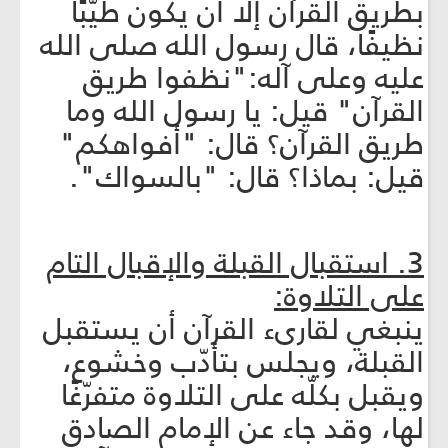
بطريق القرآن إلا أن يكون طيّبًا
نظيفًا، قال رسول الله صلى الله
عليه وعلى آله:"نظفوا طريق
القرآن" قيل: يا رسول الله وما
طريق القرآن؟ قال: "أفواهكم"
قيل: بماذا؟ قال: "بالسواك".
3. استقبال القبلة والإقبال التام
على التلاوة:
ينبغي لقارى‏ء القرآن أن يستقبل
القبلة، ويجلس بتأدّب وخشوع،
ويقبل بكلّه على التلاوة متفرّغًا
لها، وقد جاء عن الإمام الصادق