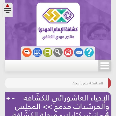
مسابقة الركب الحسينيّ
المحافظة على البيئة
الإحياء العاشورائي للكشّافة
والمرشدات مدمج >> المجلس
4 - انشر كتابك - مرحلة الكشّافة