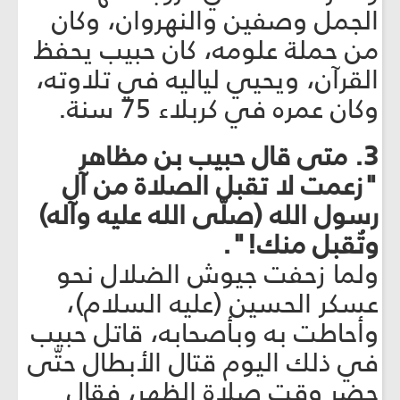
الجمل وصفين والنهروان، وكان
من حملة علومه، كان حبيب يحفظ
القرآن، ويحيي لياليه في تلاوته،
وكان عمره في كربلاء 75 سنة.
3. متى قال حبيب بن مظاهر
"زعمت لا تقبل الصلاة من آل
رسول الله (صلّى الله عليه وآله)
وتُقبل منك!".
ولما زحفت جيوش الضلال نحو
عسكر الحسين (عليه السلام)،
وأحاطت به وبأصحابه، قاتل حبيب
في ذلك اليوم قتال الأبطال حتّى
حضر وقت صلاة الظهر، فقال