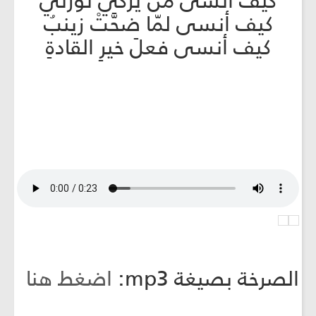
كيف أنسى من يُزكِّي ثورتي
كيف أنسى لمّا ضحَّتْ زينبُ
كيف أنسى فعلَ خيرِ القادةِ
الصرخة بصيغة mp3:
اضغط هنا