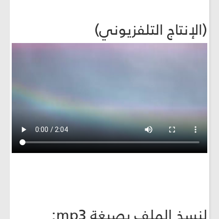
(الإنتاج التلفزيوني)
لنسخ الملف بصيغة mp3: