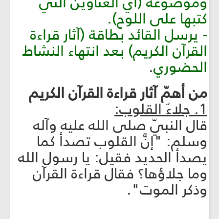
وموضوعه (أي العناوين التي
كتبها على اللوح).
- يرسل القائد بطاقة (آثار قراءة
القرآن الكريم) بعد انتهاء النشاط
الحضوري
.
من أهمّ آثار قراءة القرآن الكريم
1. جلاءُ القلوب:
قال النبيّ صلى الله عليه وآله
وسلم: "إنَّ القلوب تصدأ كما
يصدأ الحديد فقيل: يا رسول الله
وما جلاؤها؟ فقال قراءة القرآن
وذكر الموت".