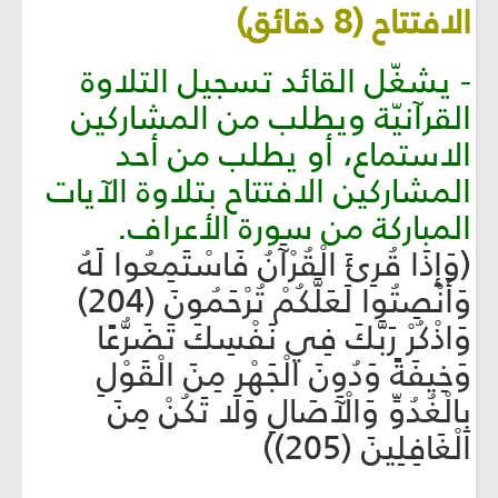
الافتتاح (8 دقائق)
- يشغّل القائد تسجيل التلاوة
القرآنيّة ويطلب من المشاركين
الاستماع، أو يطلب من أحد
المشاركين الافتتاح بتلاوة الآيات
المباركة من سورة الأعراف.
(وَإِذَا قُرِئَ الْقُرْآَنُ فَاسْتَمِعُوا لَهُ
وَأَنْصِتُوا لَعَلَّكُمْ تُرْحَمُونَ (204)
وَاذْكُرْ رَبَّكَ فِي نَفْسِكَ تَضَرُّعًا
وَخِيفَةً وَدُونَ الْجَهْرِ مِنَ الْقَوْلِ
بِالْغُدُوِّ وَالْآَصَالِ وَلَا تَكُنْ مِنَ
الْغَافِلِينَ (205))