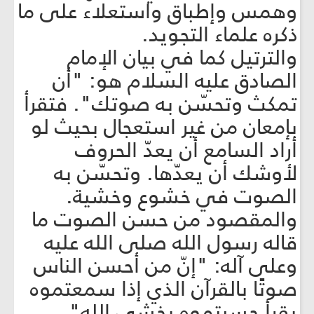
وهمس وإطباق واستعلاء على ما
ذكره علماء التجويد.
والترتيل كما في بيان الإمام
الصادق عليه السلام هو: "أن
تمكث وتحسّن به صوتك". فتقرأ
بإمعان من غير استعجال بحيث لو
أراد السامع أن يعدّ الحروف
لأوشك أن يعدّها. وتحسّن به
الصوت في خشوع وخشية.
والمقصود من حسن الصوت ما
قاله رسول الله صلى الله عليه
وعلى آله: "إنّ من أحسن الناس
صوتًا بالقرآن الذي إذا سمعتموه
يقرأ حسبتموه يخشى الله".