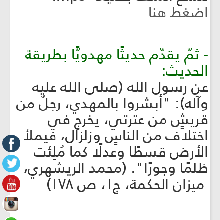
اضغط هنا
- ثمّ يقدّم حديثًا مهدويًّا بطريقة
الحديث:
عن رسول الله (صلى الله عليه
وآله): "أبشروا بالمهدي، رجلٌ من
قريشٍ من عترتي، يخرج في
اختلاف من الناسٍ وزلزال، فيملأ
الأرض قسطًا وعدلًا كما مُلِئت
ظلمًا وجورًا". (محمد الريشهري،
ميزان الحكمة، ج١، ص ١٧٨)