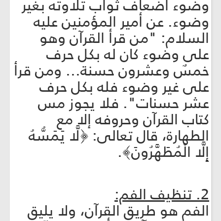
وضوء أضعاف ثواب تلاوته بغير
وضوء. عن أمير المؤمنين عليه
السلام: "من قرأ القرآن وهو
على وضوء كان له بكل حرف
خمسٌ وعشرون حسنة... ومن قرأ
على غير وضوء فله بكل حرف
عشر حسنات". فلا يجوز مس
كتاب القرآن وحروفه إلا مع
الطهارة، قال تعالى: ﴿لَّا يَمَسُّهُ
إِلَّا الْمُطَهَّرُونَ﴾.
2. تنظيف الفم:
الفم هو طريق القرآن، ولا يليق