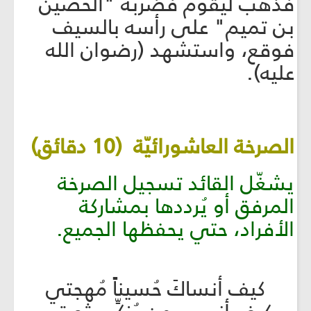
فذهب ليقوم فضربه "الحصين
بن تميم" على رأسه بالسيف
فوقع، واستشهد (رضوان الله
عليه).
الصرخة العاشورائيّة (10 دقائق)
يشغّل القائد تسجيل الصرخة
المرفق أو يُرددها بمشاركة
الأفراد، حتي يحفظها الجميع.
كيف أنساكَ حُسيناً مُهجتي