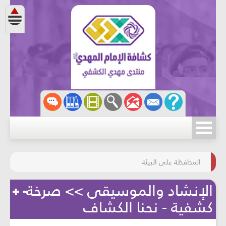
مسابقة الركب الحسينيّ
المحافظة على البيئة
الإنشاد والموسيقى >> صرخة
كشفية - نحنا الكشاف