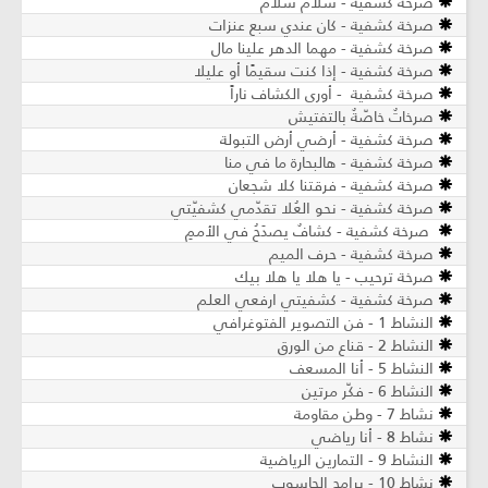
صرخة كشفية - سلامٌ سلامٌ
صرخة كشفية - كان عندي سبع عنزات
صرخة كشفية - مهما الدهر علينا مال
صرخة كشفية - إذا كنت سقيمًا أو عليلا
صرخة كشفية - أورى الكشاف ناراً
صرخاتٌ خاصّةٌ بالتفتيش
صرخة كشفية - أرضي أرض التبولة
صرخة كشفية - هالبحارة ما في منا
صرخة كشفية - فرقتنا كلا شجعان
صرخة كشفية - نحو العُلا تقدّمي كشفيّتي
صرخة كشفية - كشافٌ يصدَحُ في الأممِ
صرخة كشفية - حرف الميم
صرخة ترحيب - يا هلا يا هلا بيك
صرخة كشفية - كشفيتي ارفعي العلم
النشاط 1 - فن التصوير الفتوغرافي
النشاط 2 - قناع من الورق
النشاط 5 - أنا المسعف
النشاط 6 - فكّر مرتين
نشاط 7 - وطن مقاومة
نشاط 8 - أنا رياضي
النشاط 9 - التمارين الرياضية
نشاط 10 - برامج الحاسوب