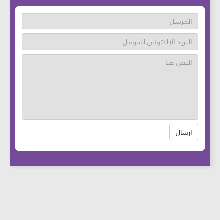
ارسال
عدد زوار الموقع: 46764757 آخر تحديث:
2025-