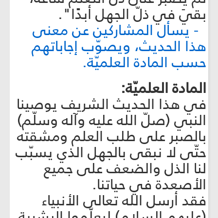
بقيَ في ذلّ الجهل أبدًا".
- يسأل المشاركين عن معنى
هذا الحديث، ويصوّب إجاباتهم
حسب المادة العلميّة.
المادة العلميّة:
في هذا الحديث الشريف يوصينا
النبي (صلّ الله عليه وآله وسلّم)
بالصبر على طلب العلم ومشقته
حتّى لا نبقى بالجهل الذي يسبّب
لنا الذل والضعف على جميع
الأصعدة في حياتنا.
فقد أرسل الله تعالى الأنبياء
(عليهم السلام) ليعلّموا البشرية