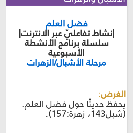
فضل العلم
|نشاط تفاعليّ عبر الانترنت|
سلسلة برنامج الأنشطة
الأسبوعية
مرحلة الأشبال/الزهرات
الغرض
:
يحفظ حديثًا حول فضل العلم.
(شبل143، زهرة:157).