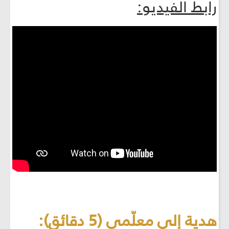
رابط الفيديو:
هدية إلى معلّمي (5 دقائق):