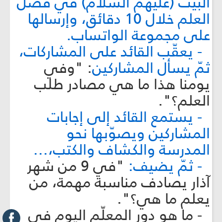
البيت (عليهم السلام) في فضل
العلم خلال 10 دقائق، وإرسالها
على مجموعة الواتساب.
- يعقّب القائد على المشاركات،
ثمّ يسأل المشاركين
: "وفي
يومنا هذا ما هي مصادر طلب
العلم؟".
- يستمع القائد إلى إجابات
المشاركين ويصوّبها نحو
المدرسة والكشاف والكتب،...
- ثمّ يضيف:
"في 9 من شهر
آذار يصادف مناسبة مهمة، من
يعلم ما هي؟".
- ما هو دور المعلّم اليوم في