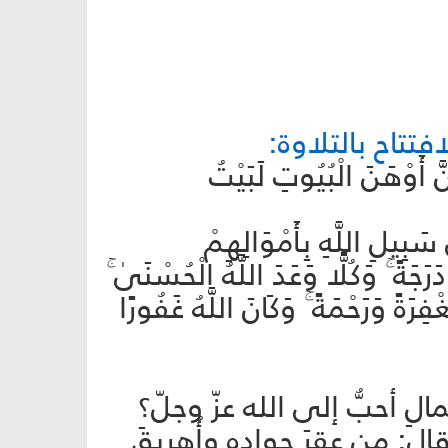
تتاح بالتلاوة:
َّ أَوْهَنَ الْبُيُوتِ لَبَيْتُ
بِيلِ اللَّهِ بِأَمْوَالِهِمْ
َةً ۚ وَكُلًّا وَعَدَ اللَّهُ الْحُسْنَىٰ ۚ
َ أَجْرًا عَظِيمًا (95) دَرَجَاتٍ مِّنْهُ وَمَغْفِرَةً وَرَحْمَةً ۚ وَكَانَ اللَّهُ غَفُورًا
ِ أحبُّ إلى الله عزّ وجلّ؟
ل: من عقرَ جواده وأُهريقَ