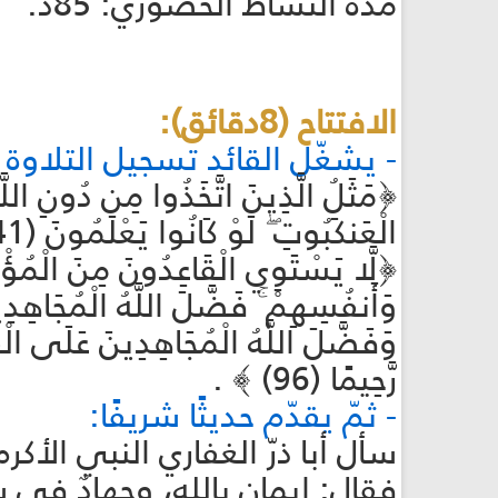
مدّة النشاط الحضوري: 85د.
الافتتاح (8دقائق):
- يشغّل القائد تسجيل التلاوة ا
﴿مَثَلُ الَّذِينَ اتَّخَذُوا مِن دُونِ اللَّهِ أ
الْعَنكَبُوتِ ۖ لَوْ كَانُوا يَعْلَمُونَ (41) ﴾
﴿لَّا يَسْتَوِي الْقَاعِدُونَ مِنَ الْمُؤْمِ
وَأَنفُسِهِمْ ۚ فَضَّلَ اللَّهُ الْمُجَاهِدِين
رَّحِيمًا (96) ﴾ .
- ثمّ يقدّم حديثًا شريفًا:
سأل أبا ذرّ الغفاري النبي الأكرم
فقال: إيمان بالله، وجهادٌ في 