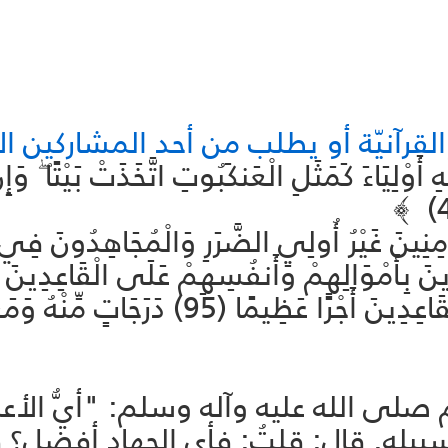
لقرآنيّة أو يطلب من أحد المشاركين الاف
َوْلِيَاءَ كَمَثَلِ الْعَنكَبُوتِ اتَّخَذَتْ بَيْتًا ۖ وَإِن
نِينَ غَيْرُ أُولِي الضَّرَرِ وَالْمُجَاهِدُونَ فِي سَ
َ بِأَمْوَالِهِمْ وَأَنفُسِهِمْ عَلَى الْقَاعِدِينَ دَرَج
وَفَضَّلَ اللَّهُ الْمُجَاهِدِينَ عَلَى الْقَاعِدِين
 صلى الله عليه وآله وسلم: "أيُّ الأعمال
سبيله. قال: قلتُ: فأي الجهاد أفضل؟ قا