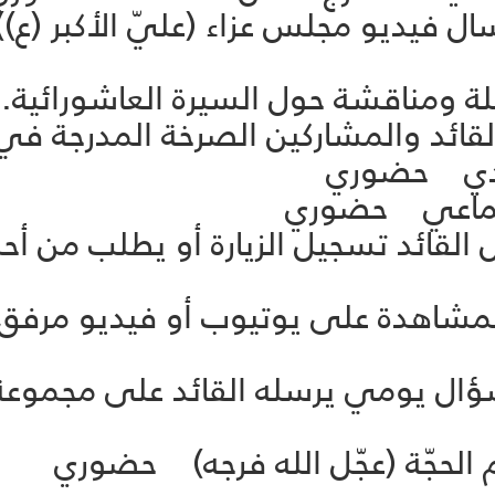
 العاشورائيّة 10 ارسال فيديو مجلس عزاء (عليّ ا
عاشورائيّة 5 يشغّل القائد تسجيل الزيارة أو يطلب
ورائية 5 رابط للمشاهدة على يوتيوب أو فيديو