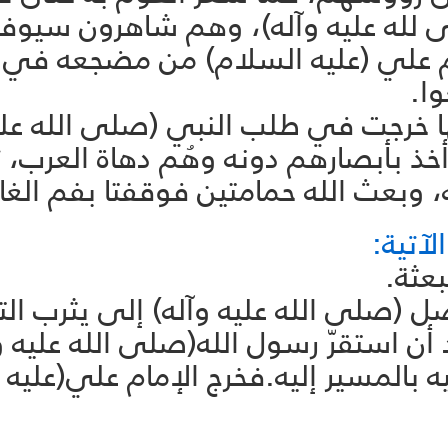
لله عليه وآله)، وهم شاهرون سيوفهم
ام علي (عليه السلام) من مضجعه في
وا.
خرجت في طلب النبي (صلى الله عليه 
 بأبصارهم دونه وهُم دهاة العرب، ثم
وبعث الله حمامتين فوقفتا بفم الغا
لآتية:
 (صلى الله عليه وآله) إلى يثرب التي
ع الأوّل. بعد أن استقرّ رسول الله(صلى الله ع
فيه بالمسير إليه.فخرج الإمام علي(عليه