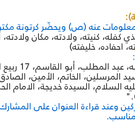
معلومات عنه (ص) ويحضّر كرتونة مكتو
ذي كفله، كنيته، ولادته، مكان ولادته، 
، احفاده، خليفته)
"محمد، امنة بنت
هراء عليه السلام، السيدة خديجة، الاما
."
كين وعند قراءة العنوان على المشار
لمناسب.