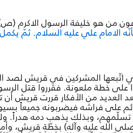
ن من هو خليفة الرسول الاكرم (ص)
نّه الامام علي عليه السلام. ثمّ يكمل
 اتّبعها المشركين في قريش لصد الن
ا على خطة ملعونة. فقرروا قتل الرسو
 العديد من الأفكار قررت قريش أن تر
ائم على فراشه فيضربونه جميعاً بسيو
تسلّمهم، وبذلك يذهب دمه هدراً. ولك
صلى الله عليه وآله) بخطّة قريش، وأمر