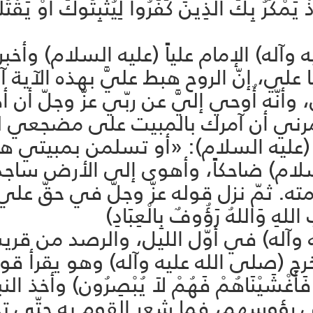
ُ بِكَ الّذِينَ كَفَرُواْ لِيُثْبِتُوكَ أَوْ يَقْتُلُ
وآله) الإمام علياً (عليه السلام) وأخ
يا علي، إنّ الروح هبط عليَّ بهذه الآية 
نّه أُوحي إليَّ عن ربّي عزّ وجلّ أن 
 أمرني أن آمرك بالمبيت على مضجعي ل
عليه السلام): «أو تسلمن بمبيتي هنا
م) ضاحكاً، وأهوى إلى الأرض ساجداً، 
. ثمّ نزل قوله عزّ وجلّ في حقّ علي (ع
للهِ وَاللهُ رَؤُوفٌ بِالْعِبَادِ)
 وآله) في أوّل الليل، والرصد من قري
(صلى الله عليه وآله) وهو يقرأ قوله تعال
َدًّا فَأَغْشَيْنَاهُمْ فَهُمْ لاَ يُبْصِرُون) 
 رؤوسهم، فما شعر القوم به حتّى تج