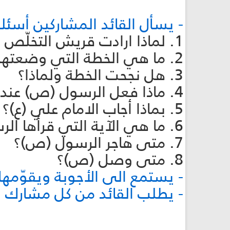
- يسأل القائد المشاركين أسئ
1. لماذا ارادت قريش التخلّص من النبي؟
2. ما هي الخطة التي وضعتها قريش؟
3. هل نجحت الخطة ولماذا؟
4. ماذا فعل الرسول (ص) عندما علم بخطة قريش؟
5. بماذا أجاب الامام علي (ع)؟
6. ما هي الآية التي قرأها الرسول عند خروجه من منزله؟
7. متى هاجر الرسول (ص)؟
8. متى وصل (ص)؟
- يستمع الى الأجوبة ويقوّمها
- يطلب القائد من كل مشارك ا