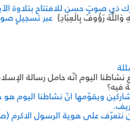
ك ذي صوتٍ حسن للافتتاح بتلاوة الآية 
 وَاللَّهُ رَؤُوفٌ بِالْعِبَادِ}
عبر تسجيلٍ صو
سئلة
شاركين ويقوّمها انّ نشاطنا اليوم هو
ريف.
 ان نتعرّف على هوية الرسول الاكرم (