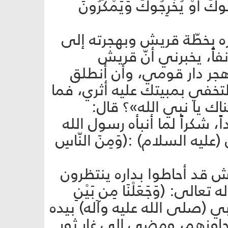
وكَ أَوْ يُخْرِجُوكَ وَيَمْكُرُونَ
بره بخطّة قريش وبهجرته إلى
آنفاً، يخبرني أنّ قريش
أهجر دار قومي، وأن أنطلق
تخفي بمبيتك عليه أثري، فما
ك يا نبي الله»؟ قال:
شكراً لما أنبأه رسول الله
ليه السلام) :(وَمِنَ النّاسِ
ش قد أحاطوا بداره ينتظرون
ى: (وَجَعَلْنَا مِن بَيْنِ
وأخذ النبي (صلى الله عليه وآله) بيده
اوزهم، ومضى إلى غار ثور.