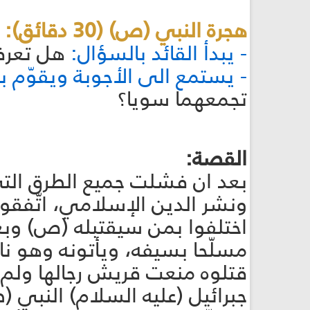
هجرة النبي (ص) (30 دقائق):
- يبدأ القائد بالسؤال:
هل تعرفو
- يستمع الى الأجوبة ويقوّم بأ
تجمعهما سويا؟
القصة:
بعد ان فشلت جميع الطرق التي
ونشر الدين الإسلامي، اتّفقو
اختلفوا بمن سيقتبله (ص) وبعد
مسلّحا بسيفه، ويأتونه وهو ن
قتلوه منعت قريش رجالها ولم 
جبرائيل (عليه السلام) النبي (