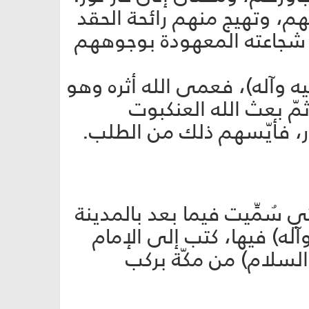
، وتهيج منهم رائحة الحقد
 شجاعته المعهودة بوجوههم
وآله)، فعمى الله أثره وهو
ّ بعث الله العنكبوت
ر، فأيّسهم ذلك من الطلب.
 سُمِّيت فيما بعد بالمدينة
ليه وآله) فيها، كتب إلى الإمام
 السلام) من مكّة بركب