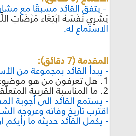
- يتفق القائد مسبقًا مع مشار
يَشْرِي نَفْسَهُ ابْتِغَاء مَرْضَاتِ اللَّهِ
الاستماع له.
المقدمة (7 دقائق):
- يبدأ القائد بمجموعة من الأ
1. هل تعرفون من هو موضوع نشاطنا اليوم انّه حامل رسالة الإسلام هل تعرفون من هو؟
2. ما المناسبة القريبة المتعلّقة فيه؟
- يستمع القائد الى أجوبة الم
اقترب تاريخ وفاته وعروجه الش
- يكمل القائد حديثه ما رأيكم