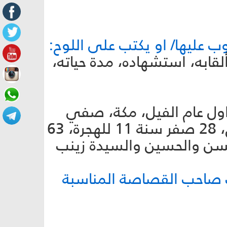
ب عليها/ او يكتب على اللوح:
ألقابه، استشهاده، مدة حياته،
 وهب عبد الله، عبد المطلب، أبو القاسم، 17 ربيع اول عام الفيل، مكة، صفي
الله، حبيب الله، المصطفى، سيد المرسلين، الخاتم، الأمين، الصادق، 28 صفر سنة 11 للهجرة، 63
م الحسن والحسين والسيدة زينب
ك صاحب القصاصة المناسبة