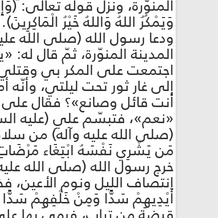
المنوّرة، ونزل قوله تعالى: (وَإِذْ يَمْكُر
وَيَمْكُرُ اللهُ وَاللهُ خَيْرُ الْمَاكِرِينَ).
ودعا رسول الله (صلى الله عليه 
المدينة المنوّرة، ثمّ قال له: «
اجتمعت على المكر بي وقتلي، وأ
إلى غار ثور تحت ليلتي، وأنّه
أنت قائل وصانع»؟ فقال على (
«نعم»، فتبسّم علي (عليه السلا
(صلى الله عليه وآله) من سلامته
مَن يَشْرِي نَفْسَهُ ابْتِغَاء مَرْضَاتِ ا
خرج رسول الله (صلى الله عليه
انتصاف الليل ونوم الأعين، فخرج 
أَيْدِيهِمْ سَدًّا وَمِنْ خَلْفِهِمْ س
قبضة من تراب، فرمى بها على