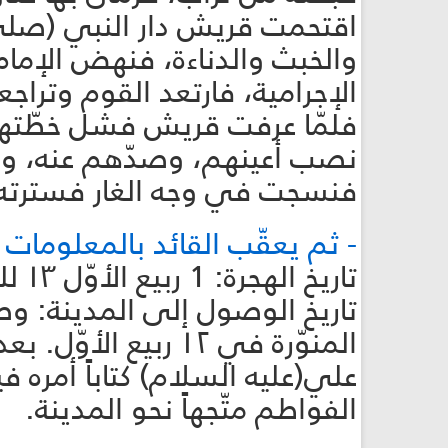
اقتحمت قريش دار النبي (صلى 
والخبث والدناءة، فنهض الإم
الإجرامية، فارتعد القوم وتراجع
فلمّا عرفت قريش فشل خطّتها 
نصب أعينهم، وصدّهم عنه، وأخذ
فنسجت في وجه الغار فسترته، 
- ثم يعقّب القائد بالمعلومات ا
تاريخ الهجرة: 1 ربيع الأوّل ۱۳ للبعثة.
تاريخ الوصول إلى المدينة: وصل
المنوّرة في ۱۲ ربي
علي(عليه السلام) كتاباً أمره 
الفواطم متّجهاً نحو المدينة.