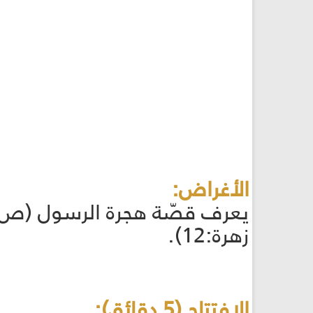
الأغراض:
يعرف قصّة هجرة الرسول (ص) ا
زهرة:12).
الافتتاح (5 دقائق):