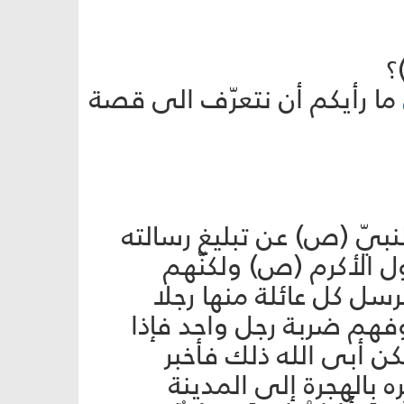
؟
ما رأيكم أن نتعرّف الى قصة
بيّ (ص) عن تبليغ رسالته
ل الأكرم (ص) ولكنّهم
سل كل عائلة منها رجلا
فهم ضربة رجل واحد فإذا
ن أبى الله ذلك فأخبر
ه بالهجرة إلى المدينة