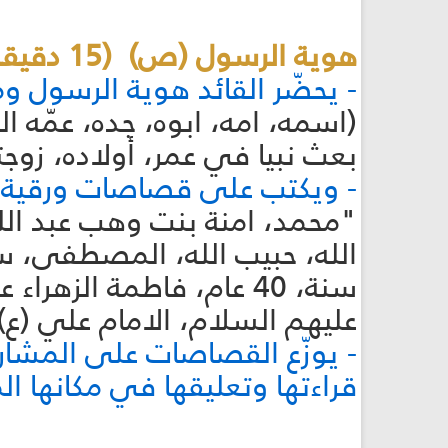
هوية الرسول (ص) (15 دقيقة):
- يحضّر القائد هوية الرسول و
(اسمه، امه، ابوه، جده، عمّه ال
بعث نبيا في عمر، أولاده، زوجته
- ويكتب على قصاصات ورقية:
سنة، 40 عام، فاطمة الز
عليهم السلام، الامام علي (ع)
- يوزّع القصاصات على المشار
قراءتها وتعليقها في مكانها ا