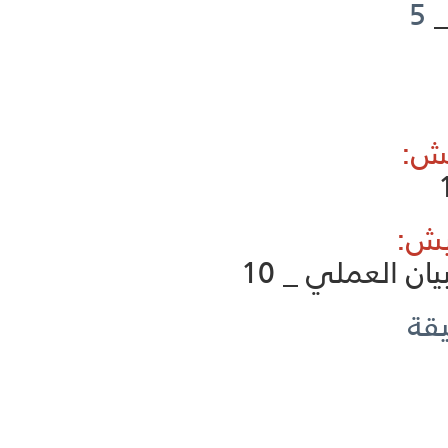
_
5
ان العملي _ 10