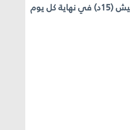
تُنفَّذ هذه الورشة في اليوم الأول من المخيم، كما تُنفَّذ مراسم التفتيش (15د) في نهاية كل يوم