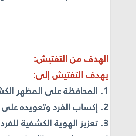
الهدف من التفتيش:
يهدف التفتيش إلى:
1. المحافظة على المظهر الكشفي اللائق، والنظافة الصحية طوال مدة الإقامة في المخيم.
2. إكساب الفرد وتعويده على النظام والانضباطية، وبعض العادات الصحية السليمة.
3. تعزيز الهوية الكشفية للفرد، لِكَون "الكشّاف نظيف".