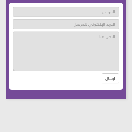
ارسال
عدد زوار الموقع: 46743843 آخر تحديث:
2025-