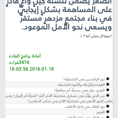
الصغر يضمن تنشئة جيلٍ واعٍ قادرٍ
على المساهمة بشكلٍ إيجابيٍّ
في بناء مجتمعٍ مزدهرٍ مستقرٍّ
ويسعى نحو الأمل الموعود.
¹سورة آل عمران، آية ١٠٣.
أمانة برامج القادة
3474قراءة
2016-01-19 16:03:56
دور الراشدين في الكشفيّة؟
العقدة والرّبطة والدّورة الكشفيّة
القيم، هل هي نسبيّةٌ أم مطلقةٌ؟
من الذي يؤثّر في تشكيل شخصيّة الآخر أكثر؟ المرأة أم الرجل؟ ومن
يلعب الدور الأهم في شخصيّة الآخر في شتّى الميادين؟
دور القائد في إدارة الألعاب
القيم
دور القائد في إدارة الألعاب