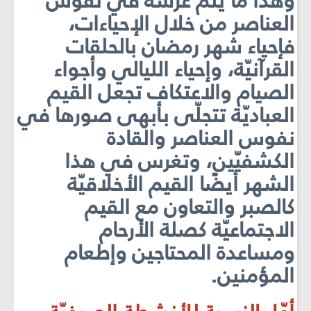
وھذا ما يتمّ غرسه في نفوس
العناصر من خلال الإحياءات،
فإحياء شھر رمضان بالحلقات
القرآنيّة، وإحياء الليالي وأجواء
الصيام والاعتكاف تجعل القيم
العباديّة تتجلّى بأبھى صورھا في
نفوس العناصر والقادة
الكشفيّين، وتغرس في ھذا
الشھر أيضًا القيم الأخلاقيّة
كالصبر والتعاون مع القيم
الاجتماعيّة كصلة الأرحام
ومساعدة المحتاجين وإطعام
المؤمنين.