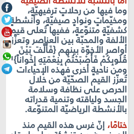
أمّا بالنسبة للأنشطة الصيفيّة
وما فيھا من
رحلاتٍ ترفيهيّةٍ،
ومخيّماتٍ ونوادٍ صيفيّةٍ، وأنشطةٍ
كشفيّةٍ متنوّعةٍ، ففيها تُعلى قيم
الألفة والمحبّة بين العناصر وتعزَّز
أواصر الأخوّة بينھم {فَأَلَّفَ بَيْنَ
قُلُوبِكُمْ فَأَصْبَحْتُمْ بِنِعْمَتِهِ إِخْواناً}¹
ومن ناحيةٍ أخرى فھذه الإحياءات
تُعزّز القيم الصحّيّة من خلال
الحرص على نظافة وسلامة
الجسد ولياقته وتنمية قدراته
بالأنشطة الرياضيّة المتنوّعة.
ختامًا،
إنّ غرس هذه القيم منذ