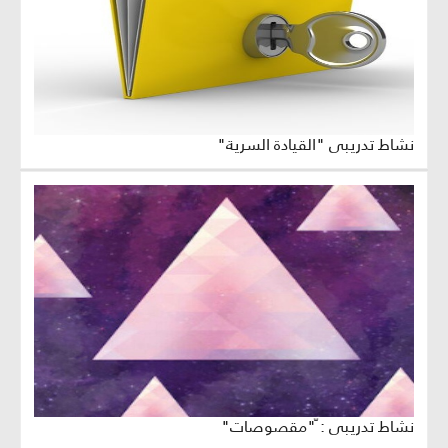
نشاط تدريبي "القيادة السرية"
نشاط تدريبي : ّ"مقصوصات"