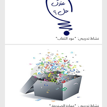
نشاط تدريبي: "عود الثقاب"
نشاط تدريبي: "مهارة الصندوق"