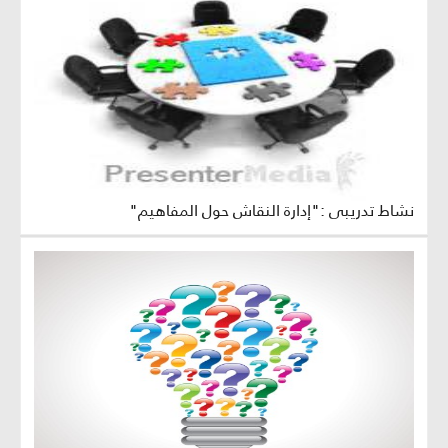
نشاط تدريبي :"إدارة النقاش حول المفاهيم"