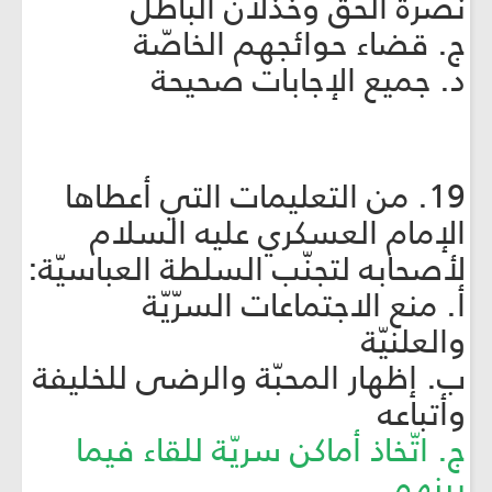
نصرة الحقّ وخذلان الباطل
ج. قضاء حوائجهم الخاصّة
د. جميع الإجابات صحيحة
19. من التعليمات التي أعطاها
الإمام العسكري عليه السلام
لأصحابه لتجنّب السلطة العباسيّة:
أ. منع الاجتماعات السرّيّة
والعلنيّة
ب. إظهار المحبّة والرضى للخليفة
وأتباعه
ج. اتّخاذ أماكن سريّة للقاء فيما
بينهم