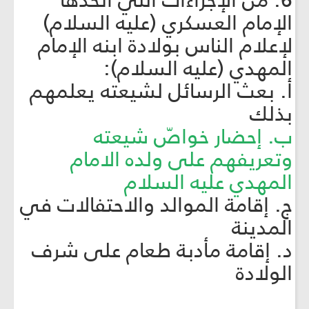
6. من الإجراءات التي اتّخذها
الإمام العسكري (عليه السلام)
لإعلام الناس بولادة ابنه الإمام
المهدي (عليه السلام):
أ. بعث الرسائل لشيعته يعلمهم
بذلك
ب. إحضار خواصّ شيعته
وتعريفهم على ولده الامام
المهدي عليه السلام
ج. إقامة الموالد والاحتفالات في
المدينة
د. إقامة مأدبة طعام على شرف
الولادة