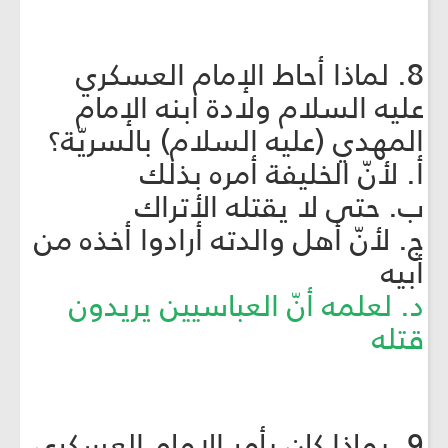
8. لماذا أحاط الإمام العسكري
عليه السلام ولادة ابنه الإمام
المهدي (عليه السلام) بالسريّة؟
أ. لأنّ الخليفة أمره بذلك
ب. حتى لا يقتله الأتراك
ج. لأنّ أهل والدته أرادوا أخذه من
أبيه
د. لعلمه أنّ العباسيين يريدون
قتله
9. بماذا كان يأمر الإمام العسكري