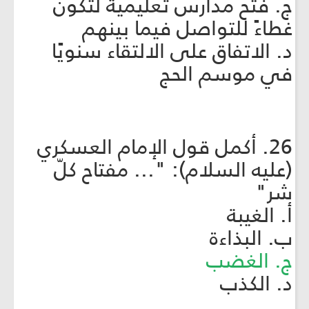
ج. فتح مدارس تعليمية لتكون
غطاءً للتواصل فيما بينهم
د. الاتفاق على الالتقاء سنويًا
في موسم الحج
26. أكمل قول الإمام العسكري
(عليه السلام): "... مفتاح كلّ
شر"
أ. الغيبة
ب. البذاءة
ج. الغضب
د. الكذب