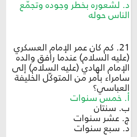
د. لشعوره بخطر وجوده وتجمّع
الناس حوله
21. كم كان عمر الإمام العسكري
(عليه السلام) عندما رافق والده
الإمام الهادي (عليه السلام) إلى
سامراء بأمر من المتوكّل الخليفة
العباسي؟
أ. خمس سنوات
ب. سنتان
ج. عشر سنوات
د. سبع سنوات