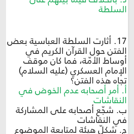
السلطة
17. أثارت السلطة العباسية بعض
الفتن حول القرآن الكريم في
أوساط الأمّة، فما كان موقف
الإمام العسكري (عليه السلام)
تجاه هذه الفتن؟
أ. أمر أصحابه عدم الخوض في
النقاشات
ب. شجّع أصحابه على المشاركة
في النقاشات
ج. شكلّ هيئة لمتابعة الموضوع