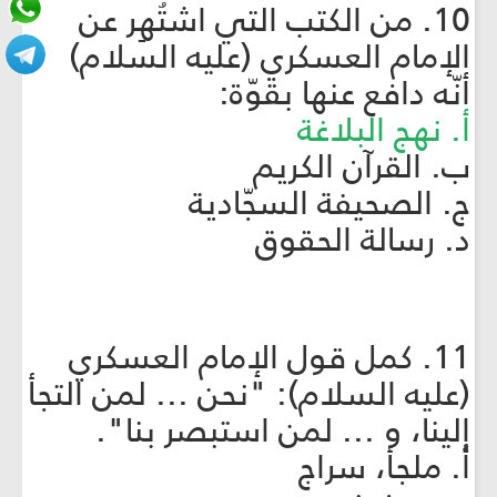
10. من الكتب التي اشتُهِر عن
الإمام العسكري (عليه السلام)
أنّه دافع عنها بقوّة:
أ. نهج البلاغة
ب. القرآن الكريم
ج. الصحيفة السجّادية
د. رسالة الحقوق
11. كمل قول الإمام العسكري
(عليه السلام): "نحن ... لمن التجأ
إلينا، و ... لمن استبصر بنا".
أ. ملجأ، سراج