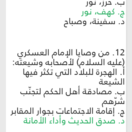
ب. حرز، نور
ج. كهف، نور
د. سفينة، وصباح
12. من وصايا الإمام العسكري
(عليه السلام) لأصحابه وشيعته:
أ. الهجرة للبلاد التي تكثر فيها
الشيعة
ب. مصادقة أهل الحكم لتجنّب
شرّهم
ج. إقامة الاجتماعات بجوار المقابر
د. صدق الحديث وأداء الأمانة