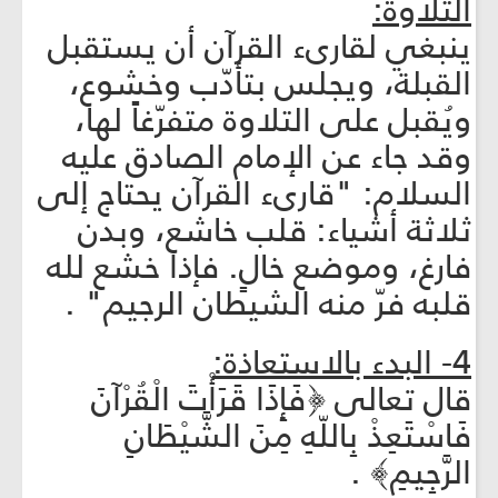
التلاوة:
ينبغي لقارى‏ء القرآن أن يستقبل
القبلة، ويجلس بتأدّب وخشوع،
ويُقبل على التلاوة متفرّغاً لها،
وقد جاء عن الإمام الصادق عليه
السلام: "قارى‏ء القرآن يحتاج إلى
ثلاثة أشياء: قلب خاشع، وبدن
فارغ، وموضع خالٍ. فإذا خشع لله
قلبه فرّ منه الشيطان الرجيم" .
4- البدء بالاستعاذة:
قال تعالى ﴿فَإِذَا قَرَأْتَ الْقُرْآنَ
فَاسْتَعِذْ بِاللّهِ مِنَ الشَّيْطَانِ
الرَّجِيمِ﴾ .