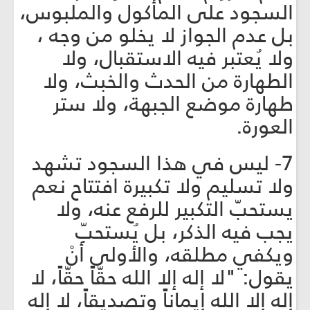
السجود على المأكول والملبوس،
بل عدم الجواز لا يخلو من وجه ،
ولا يُعتبر فيه الاستقبال، ولا
الطهارة من الحدث والخبث، ولا
طهارة موضع الجبهة، ولا ستر
العورة.
7- ليس في هذا السجود تشهد
ولا تسليم ولا تكبيرة افتتاح نعم
يستحبّ التكبير للرفع عنه، ولا
يجب فيه الذكر، بل يُستحبّ
ويكفي مطلقه، والأولى أنْ
يقول: "لا إله إلا الله حقّاً حقّاً، لا
إله إلا الله إيماناً وتصديقاً، لا إله