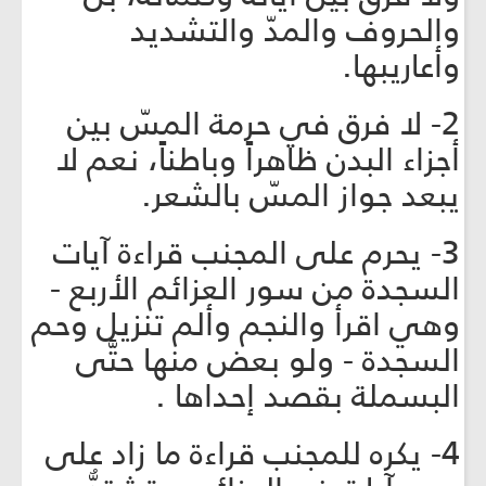
والحروف والمدّ والتشديد
وأعاريبها.
2- لا فرق في حرمة المسّ بين
أجزاء البدن ظاهراً وباطناً، نعم لا
يبعد جواز المسّ بالشعر.
3- يحرم على المجنب قراءة آيات
السجدة من سور العزائم الأربع -
وهي اقرأ والنجم وألم تنزيل وحم
السجدة - ولو بعض منها حتَّى
البسملة بقصد إحداها .
4- يكره للمجنب قراءة ما زاد على