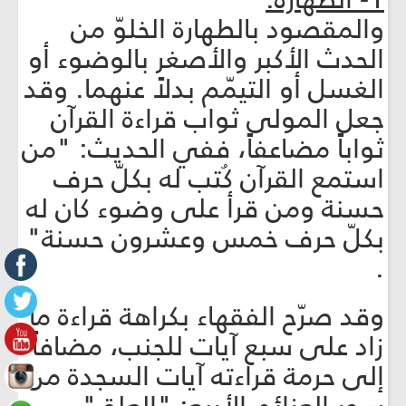
والمقصود بالطهارة الخلوّ من
الحدث الأكبر والأصغر بالوضوء أو
الغسل أو التيمّم بدلاً عنهما. وقد
جعل المولى ثواب قراءة القرآن
ثواباً مضاعفاً، ففي الحديث: "من
استمع القرآن كُتب له بكلّ حرف
حسنة ومن قرأ على وضوء كان له
بكلّ حرف خمس وعشرون حسنة"
.
وقد صرّح الفقهاء بكراهة قراءة ما
زاد على سبع آيات للجنب، مضافاً
إلى حرمة قراءته آيات السجدة من