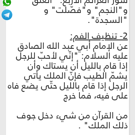
سور العزائم الأربع: "العلق"
و"النجم" و"فصّلت" و
"السجدة".
2- تنظيف الفم:
عن الإمام أبي عبد الله الصادق
عليه السلام: "إنّي لأحبّ للرجل
إذا قام بالليل أن يستاك وأن
يشمّ الطيب فإنّ الملك يأتي
الرجل إذا قام بالليل حتّى يضع فاه
على فيه، فما خرج
من القرآن من شي‏ء دخل جوف
ذلك الملك" .