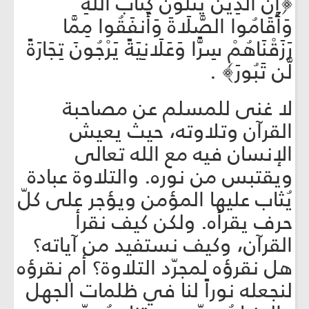
﴿إِنَّ الَّذِينَ يَتْلُونَ كِتَابَ اللَّهِ
وَأَقَامُوا الصَّلَاةَ وَأَنفَقُوا مِمَّا
رَزَقْنَاهُمْ سِرًّا وَعَلَانِيَةً يَرْجُونَ تِجَارَةً
لَّن تَبُورَ﴾ .
لا غنى للمسلم عن مصاحبة
القرآن وتلاوته، حيث يعيش
الإنسان فيه مع الله تعالى
ويقتبس من نوره. والتلاوة عبادة
يُثاب عليها المؤمن ويؤجر على كلّ
حرف يقرأه. ولكن كيف نقرأ
القرآن، وكيف نستفيد من آياته؟
هل نقرؤه لمجرّد التلاوة؟ أم نقرؤه
لنجعله نوراً لنا في ظلمات الجهل