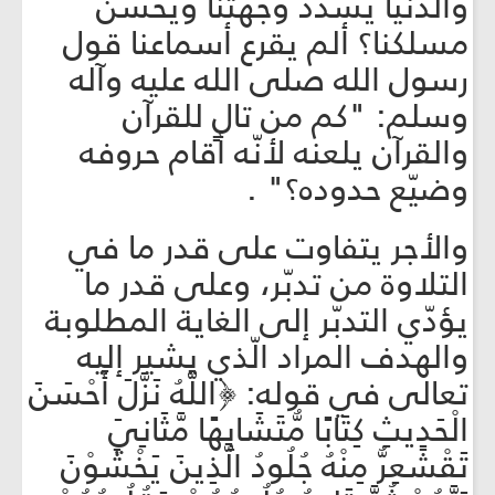
والدنيا يُسدّد وجهتنا ويُحسّن
مسلكنا؟ ألم يقرع أسماعنا قول
رسول الله صلى الله عليه وآله
وسلم: "كم من تالٍ للقرآن
والقرآن يلعنه لأنّه أقام حروفه
وضيّع حدوده؟" .
والأجر يتفاوت على قدر ما في
التلاوة من تدبّر، وعلى قدر ما
يؤدّي التدبّر إلى الغاية المطلوبة
والهدف المراد الّذي يشير إليه
تعالى في قوله: ﴿اللَّهُ نَزَّلَ أَحْسَنَ
الْحَدِيثِ كِتَابًا مُّتَشَابِهًا مَّثَانِيَ
تَقْشَعِرُّ مِنْهُ جُلُودُ الَّذِينَ يَخْشَوْنَ