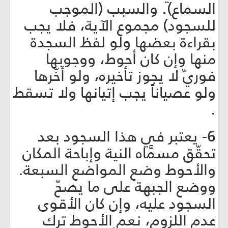
السماع). والسبب (الموجب
للسجود) مجموع الآية، فلا يجب
بقراءة بعضها ولو لفظ السجدة
منها وإن كان أحوط، ووجوبها
فوريّ لا يجوز تأخيره، ولو أخّرها
ولو عصياناً يجب إتيانها ولا تسقط
.
6- يعتبر في هذا السجود بعد
تحقّق مسمَّاه النية وإباحة المكان
والأحوط وضع المواضع السبعة.
ووضع الجبهة على ما يصحّ
السجود عليه، وإن كان الأقوى
عدم اللزوم، نعم الأحوط ترك