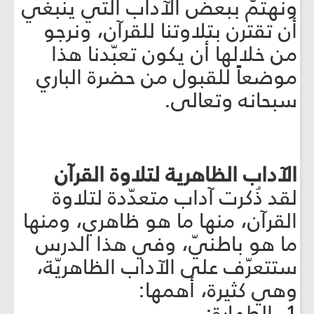
ونهتمّ ببعض الآداب الّتي ينبغي
أن تقترن بتلاوتنا للقرآن، ونرجو
من خلالها أن يكون تعبّدنا هذا
موضعاً للقبول من حضرة الباري
سبحانه وتعالى.
الآداب الظاهرية لتلاوة القرآن
لقد ذُكرت آداب متعدّدة لتلاوة
القرآن، منها ما هو ظاهري، ومنها
ما هو باطنيّ، وفي هذا الدرس
ستتعرّف على الآداب الظاهريّة،
وهي كثيرة، أهمها:
1- الطهارة: