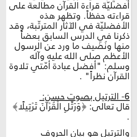
أفضليّة قراءة القرآن مطالعة على
قراءته حفظاً. وتظهر هذه
الأفضليّة في الآثار المترتّبة، وقد
ذكرنا في الدرس السابق بعضاً
منها ونُضيف ما ورد عن الرسول
الأعظم صلى الله عليه وآله
وسلم: "أفضل عبادة أمّتي تلاوة
القرآن نظراً" .
6- الترتيل بصوت حسن: ‏
قال تعالى: ﴿وَرَتِّلِ الْقُرْآنَ تَرْتِيلًا﴾
.
والترتيل هو بيان الحروف