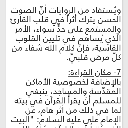
ويُستفاد من الروايات أنّ الصوت
الحسن يترك أثراً في قلب القارئ
والمستمع على حدٍّ سواء، الأمر
الّذي يُساهم في تليين القلوب
القاسية، فإنّ كلام الله شفاء من
كلّ مرض قلبيّ.
7- مكان القراءة:
بالإضافة لخصوصية الأماكن
المقدّسة والمساجد، ينبغي
للمسلم أنْ يقرأَ القرآن في بيته
لما في ذلك من أثر هام، عن
الإمام علي عليه السلام: "البيت