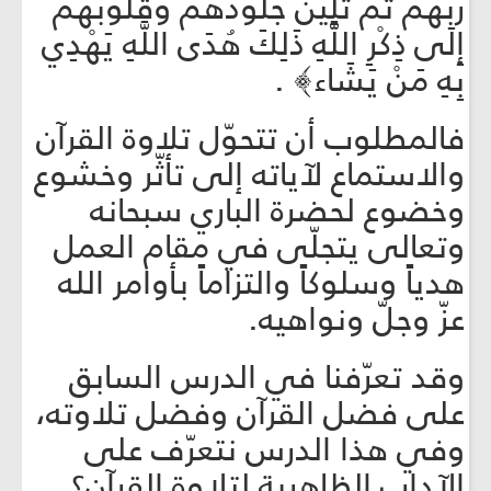
رَبَّهُمْ ثُمَّ تَلِينُ جُلُودُهُمْ وَقُلُوبُهُمْ
إِلَى ذِكْرِ اللَّهِ ذَلِكَ هُدَى اللَّهِ يَهْدِي
بِهِ مَنْ يَشَاء﴾ .
فالمطلوب أن تتحوّل تلاوة القرآن
والاستماع لآياته إلى تأثّر وخشوع
وخضوع لحضرة الباري سبحانه
وتعالى يتجلّى في مقام العمل
هدياً وسلوكاً والتزاماً بأوامر الله
عزّ وجلّ ونواهيه.
وقد تعرّفنا في الدرس السابق‏
على فضل القرآن وفضل تلاوته،
وفي هذا الدرس نتعرّف على
الآداب الظاهرية لتلاوة القرآن؟