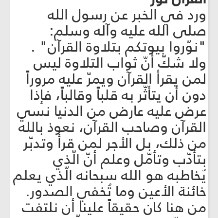
ورد في الخبر عن رسول الله
صلى الله عليه وآله وسلم:
"نوّروا بيوتكم بتلاوة القرآن" .
ولا شكّ أنّ ثواب التلاوة ليس
لمن يقرأ القرآن ويمرّ عليه مروراً
دون أن يتأثّر به قلباً وقالباً، فإذا
عرض عليه عارض من الدنيا نسي
القرآن وصاحب القرآن، نعوذ بالله
من ذلك، بل الأجر لمن قرأ وتدبّر
بتأدّب وتأمّل وعلم أنّ الّذي
يُخاطبه هو الله سبحانه الّذي يعلم
خائنة الأعين وما تُخفي الصدور.
من هنا كان حقيقاً علينا أن نلتفت