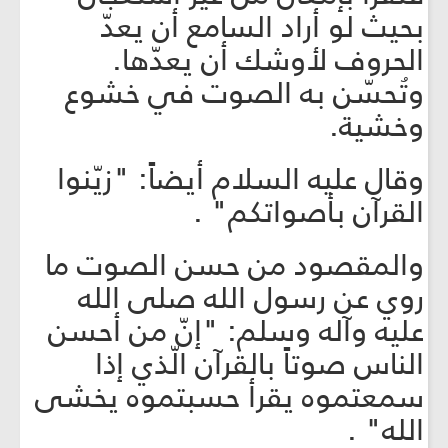
بحيث لو أراد السامع أن يعدّ
الحروف لأوشك أن يعدّها.
وتُحسّن به الصوت في خشوع
وخشية.
وقال عليه السلام أيضاً: "زيّنوا
القرآن بأصواتكم" .
والمقصود من حسن الصوت ما
روي عن رسول الله صلى الله
عليه وآله وسلم: "إنّ من أحسن
الناس صوتاً بالقرآن الّذي إذا
سمعتموه يقرأ حسبتموه يخشى
الله" .