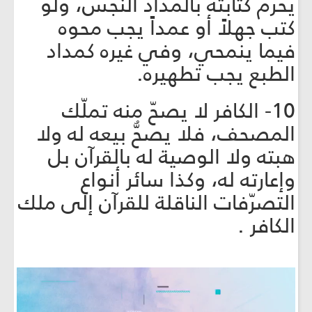
يحرم كتابته بالمداد النَّجس، ولو
كتب جهلاً أو عمداً يجب محوه
فيما ينمحي، وفي غيره كمداد
الطبع يجب تطهيره.
10- الكافر لا يصحّ منه تملّك
المصحف، فلا يصحُّ بيعه له ولا
هبته ولا الوصية له بالقرآن بل
وإعارته له، وكذا سائر أنواع
التصرّفات الناقلة للقرآن إلى ملك
الكافر .