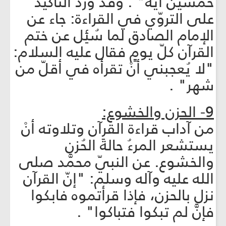
خمسين آية" . وقد ورد التأكيد
على التروّي في القراءة: جاء عن
الإمام الصادق لما سُئِل عن ختم
القرآن كلّ يومٍ فقال عليه السلام:
"لا يُعجبني أنْ تقرأه في أقلّ من
شهر" .
9- الحزن والخشوع:
من آداب قراءة القرآن وتلاوته أنْ
يستشعر المرءُ حالةَ الحُزن
والخشوع. عن النبيّ محمَّد صلى
الله عليه وآله وسلم: "إنّ القرآن
نزل بالحزن، فإذا قرأتموه فابكوا
فإنَّ لم تبكوا فتباكوا" .