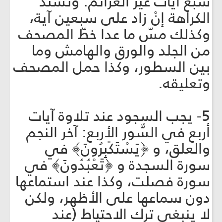
سبع آيات غير العزائم. وتشتدُّ
الكراهة إنْ زاد على سبعين آية،
وكذلك مسّ ما عدا خطّ المصحف
من الجلد والورق والهامش وما
بين السطور، وكذا حمل المصحف
وتعليقه.
5- يجب السجود عند تلاوة آيات
أربع في السُّور الأربع: آخر النجم
والعلق، و ﴿يَسْتَكْبِرُونَ﴾ في
سورة السجدة و ﴿تَعْبُدُونَ﴾ في
سورة فصلت، وكذا عند استماعها
دون سماعها على الأظهر، ولكن
لا ينبغي ترك الاحتياط (عند