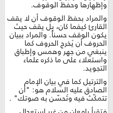
وإظهارها وحفظ الوقوف.
والمراد بحفظ الوقوف أن لا يقف
القارئ كيفما كان، بل يقف حيث
يكون الوقف حسناً. والمراد ببيان
الحروف أن يُخرج الحروف كما
ينبغي من جهر وهمس وإطباق
واستعلاء على ما ذكره علماء
التجويد.
والترتيل كما في بيان الإمام
الصادق عليه السلام هو: "أن
تتمكّث فيه وتُحسّن به صوتك" .
فتقرأ بإمعان من غير استعجال