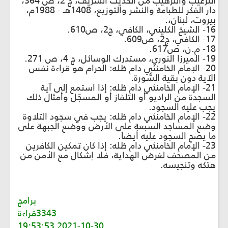
الترغيب والترهيب من الحديث الشريف، ج 2، ص 364،
دار الفكر للطباعة والنشر والتوزيع، 1408هـ - 1988م،
بيروت، لبنان،.
16- الشيخ الكليني، الكافي، ج2، ص610.
17- الكافي، ج2، ص609.
18- م.ن، ص617.
19- الميرزا النوري، مستدرك الوسائل، ج 4، ص 271.
20- الإمام الخامنئي دام ظله: الحرام هو قراءة نفس
الآية دون بقية السُّورة.
21- الإمام الخامنئي دام ظله: إذا استمع إلى آية
السجدة من الراديو أو التلفاز أو المسجّل وأمثال ذلك
يجب عليه السجود.
22- الإمام الخامنئي دام ظله: يجب في سجود التلاوة
وضع المساجد السبعة على الأرض ووضع الجبهة على
ما يصح السجود عليه أيضاً.
23- الإمام الخامنئي دام ظله: إذا كان تمكين الكافرين
من المصحف لغرض الهداية، فلا إشكال مع الأمن من
هتكه وتنجيسه.
برامج
3343قراءة
2021-10-30 19:53:53