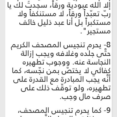
إلا الله عبودية ورقاً، سجدتُ لك يا
ربّ تعبّداً ورقاً، لا مستنكفاً ولا
مستكبراً بل أنا عبد ذليل خائف
مستجير".
8- يحرم تنجيس المصحف الكريم
حتَّى جلده وغلافه ويجب إزالة
النجاسة عنه. ووجوب تطهيره
كفائي لا يختصّ بمن نجّسه، كما
أنَّه يجب المبادرة مع القدرة على
تطهيره، ولو توقّف ذلك على
صرف مال وجب.
9- كما يحرم تنجيس المصحف،