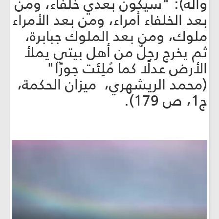
وآله): "سيكون بعدي خلفاء، ومن
بعد الخلفاء أمراء، ومن بعد الأمراء
ملوك، ومن بعد الملوك جبابرة،
ثم يخرج رجلٌ من أهل بيتي يملأ
الأرض عدلًا كما مُلِئت جورًا"
(محمد الريشهري، ميزان الحكمة،
ج1، ص 179).