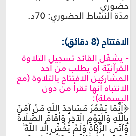
حضوري
مدّة النشاط الحضوري: 70د.
الافتتاح (8 دقائق):
- يشغّل القائد تسجيل التلاوة
القرآنيّة أو يطلب من أحد
المشاركين الافتتاح بالتلاوة (مع
الانتباه أنها تقرأ من دون
البسملة):
﴿إِنَّمَا يَعْمُرُ مَسَاجِدَ اللَّهِ مَنْ آمَنَ
بِاللَّهِ وَالْيَوْمِ الْآخِرِ وَأَقَامَ الصَّلَاةَ
وَآتَى الزَّكَاةَ وَلَمْ يَخْشَ إِلَّا اللَّهَ ۖ