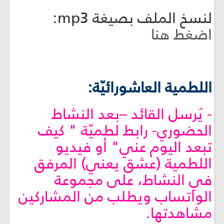
لنسخ الملف بصيغة mp3:
اضغط هنا
اللطمية العاشورائيّة:
- يُرسل القائد –بعد النشاط
الحضوري- رابط لطميّة " كيف
تبعد اليوم عني" أو فيديو
اللطمية (عشق يعني) المرفق
في النشاط، على مجموعة
الواتساب ويطلب من المشاركين
مشاهدتها.