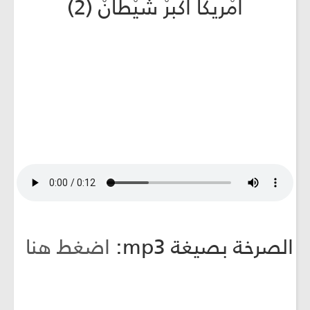
أمْريكا أكْبرْ شَيْطانْ (2)
الصرخة بصيغة mp3:
اضغط هنا