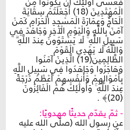
فَعَسَىٰ أُولَٰئِكَ أَن يَكُونُوا مِنَ
الْمُهْتَدِينَ (18) أَجَعَلْتُمْ سِقَايَةَ
الْحَاجِّ وَعِمَارَةَ الْمَسْجِدِ الْحَرَامِ كَمَنْ
آمَنَ بِاللَّهِ وَالْيَوْمِ الْآخِرِ وَجَاهَدَ فِي
سَبِيلِ اللَّهِ ۚ لَا يَسْتَوُونَ عِندَ اللَّهِ ۗ
وَاللَّهُ لَا يَهْدِي الْقَوْمَ
الظَّالِمِين(19) الَّذِينَ آمَنُوا
وَهَاجَرُوا وَجَاهَدُوا فِي سَبِيلِ اللَّهِ
بِأَمْوَالِهِمْ وَأَنفُسِهِمْ أَعْظَمُ دَرَجَةً
عِندَ اللَّهِ ۚ وَأُولَٰئِكَ هُمُ الْفَائِزُونَ
(20)﴾ .
- ثمّ يقدّم حديثًا مهدويًا:
عن رسول الله (صلّى الله عليه