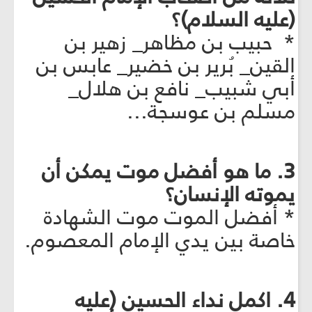
(عليه السلام)؟
* حبيب بن مظاهر_ زهير بن
القين_ بُرير بن خضير_ عابس بن
أبي شبيب_ نافع بن هلال_
مسلم بن عوسجة...
3. ما هو أفضل موت يمكن أن
يموته الإنسان؟
* أفضل الموت موت الشهادة
خاصة بين يدي الإمام المعصوم.
4. اكمل نداء الحسين (عليه