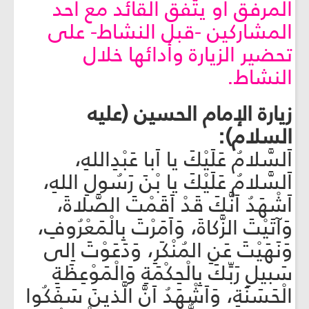
المرفق أو يتّفق القائد مع أحد
المشاركين -قبل النشاط- على
تحضير الزيارة وأدائها خلال
النشاط.
زيارة الإمام الحسين (عليه
السلام):
اَلسَّلامُ عَلَيْكَ يا اَبا عَبْدِاللهِ،
اَلسَّلامُ عَلَيْكَ يا بْنَ رَسُولِ اللهِ،
اَشْهَدُ اَنَّكَ قَدْ اَقَمْتَ الصَّلاةَ،
وَآتَيْتَ الزَّكاةَ، وَاَمَرْتَ بِالْمَعْرُوفِ،
وَنَهَيْتَ عَنِ المُنْكَرِ، وَدَعَوْتَ اِلى
سَبيلِ رَبِّكَ بِالْحِكْمَةِ وَالْمَوْعِظَةِ
الْحَسَنَةِ، وَاَشْهَدُ اَنَّ الَّذينَ سَفَكُوا