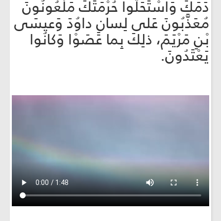
دَمَكَ وَاسْتَحَلُّوا حُرْمَتَكَ مَلْعُونُونَ
مُعَذَّبُونَ عَلى لِسانِ داوُدَ وَعيسَى
بْنِ مَرْيَمَ، ذلِكَ بِما عَصَوْا وَكانُوا
يَعْتَدُونَ.