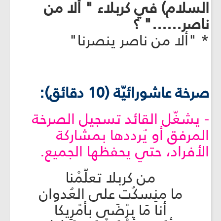
السلام) في كربلاء " ألا من
ناصر......" ؟
* "ألا من ناصر ينصرنا"
صرخة عاشورائيّة (10 دقائق):
- يشغّل القائد تسجيل الصرخة
المرفق أو يُرددها بمشاركة
الأفراد، حتي يحفظها الجميع.
من كربلا تعلّمْنا
ما منِسكُت على العُدوان
أنا مَا برْضَى بأمْرِيكا