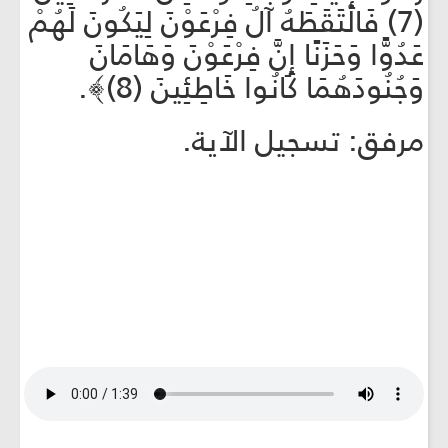
(7) فَالْتَقَطَهُ آلُ فِرْعَوْنَ لِيَكُونَ لَهُمْ
عَدُوًّا وَحَزَنًا إِنَّ فِرْعَوْنَ وَهَامَانَ
وَجُنُودَهُمَا كَانُوا خَاطِئِينَ (8)﴾.
مرفق: تسجيل الآية.