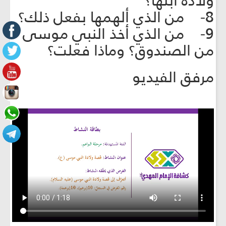
ولادة ابنها؟
8- من الذي ألهمها بفعل ذلك؟
9- من الذي أخذ النبي موسى
من الصندوق؟ وماذا فعلت؟
مرفق الفيديو