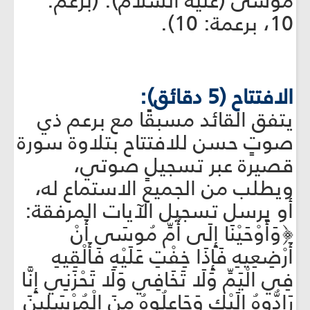
موسى (عليه السلام). (برعم:
10، برعمة: 10).
الافتتاح (5 دقائق):
يتفق القائد مسبقًا مع برعم ذي
صوتٍ حسن للافتتاح بتلاوة سورة
قصيرة عبر تسجيلٍ صوتي،
ويطلب من الجميع الاستماع له،
أو يرسل تسجيل الآيات المرفقة:
﴿وَأَوْحَيْنَا إِلَى أُمِّ مُوسَى أَنْ
أَرْضِعِيهِ فَإِذَا خِفْتِ عَلَيْهِ فَأَلْقِيهِ
فِي الْيَمِّ وَلَا تَخَافِي وَلَا تَحْزَنِي إِنَّا
رَادُّوهُ إِلَيْكِ وَجَاعِلُوهُ مِنَ الْمُرْسَلِينَ