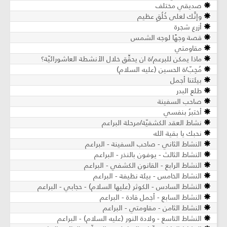
صديقي مختلف
وإنَّك لعلى خُلُقٍ عظيم
أزرع شجرة
قصة وجهًا لوجه الشمس
مقاومتي
ماذا يمكن للبرعم/ة ان يحقِّق خلال الأنشطة العاشورائيّة؟
مُحِبّ/ة الحسين (عليه السلام)
بيئتنا أجمل
طلع البدر
صاحب السفينة
أختبرُ بنفسي
نشاط العقد الكشفيّة/مرحلة البراعم
نحبك يا بقية الله
النشاط الثاني - صاحب السفينة - البراعم
النشاط الثالث - يوفون بالنذر - البراعم
النشاط الرابع - القانون الكشفي - البراعم
النشاط الخامس - بيئة نظيفة - البراعم
النشاط السادس - الكوثر (عليها السلام) - حجابي - البراعم
النشاط السابع - أجمل قادة - البراعم
النشاط الثامن - مقاومتي - البراعم
النشاط التاسع - ولادة النور (عليه السلام) - البراعم