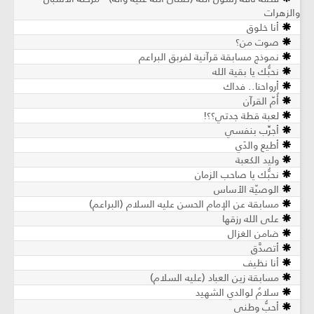
والزهرات
أنا خلوق
صوت من؟
نموذج مسابقة قرآنية لفربق البراعم
نحبُّك يا بقية الله
أرواحنا.. فداك
أُمّ القرآن
لعبة قطة جدتي؟؟!
أجرِّب بنفسي
أطيع والدَي
وليد الكعبة
نحبُّك يا صاحب الزمان
الوصيّة الأساس
مسابقة عن الإمام الحسن عليه السلام (البراعم)
على الله رزقها
ضامن الغزال
أتصدَّق
أنا نظيف
مسابقة زين العباد (عليه السلام)
سلامٌ لوالدي الشهيد
أحبُّ وطني