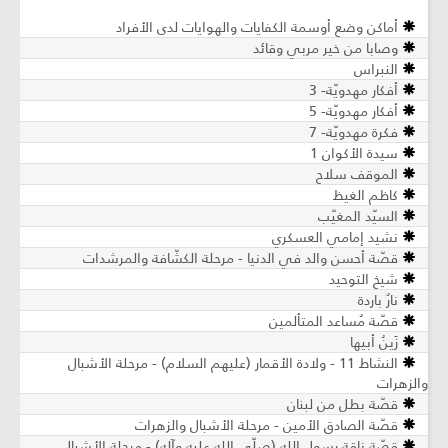
أماكن وضع أوسمة الكفايات والهوايات لدى الأفراد
وصابا من خير مربي وقائد
النبراس
أفكار مهدويّة- 3
أفكار مهدويّة- 5
فكرة مهدويّة- 7
سيدة الأكوان 1
الموقف سلاح
كاظم الغيظ
السيّد المغيّب
نشيد إمامي العسكري
قصّة أحسن والد في الدنيا - مرحلة الكشّافة والمرشدات
شيخ التوحيد
نارٌ باردة
قصّة مُساعد المتألمين
زَينُ أبيها
النشاط 11 - ولادة الأقمار (عليهم السلام) - مرحلة الأشبال
والزهرات
قصّة بطل من لبنان
قصّة الصادق الأمين - مرحلة الأشبال والزهرات
قصّة ناقة رسول الله (صلّى الله عليه وآله) - مرحلة الأشبال