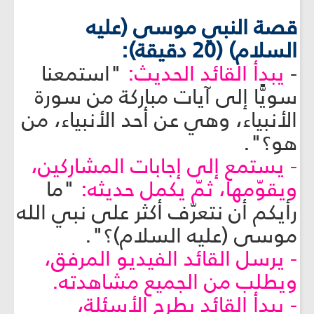
قصة النبي موسى (عليه
السلام) (20 دقيقة):
-
يبدأ القائد الحديث:
"استمعنا
سويًّا إلى آيات مباركة من سورة
الأنبياء، وهي عن أحد الأنبياء، من
هو؟".
- يستمع إلى إجابات المشاركين،
ويقوّمها، ثمّ يكمل حديثه:
"ما
رأيكم أن نتعرّف أكثر على نبي الله
موسى (عليه السلام)؟".
- يرسل القائد الفيديو المرفق،
ويطلب من الجميع مشاهدته.
- يبدأ القائد بطرح الأسئلة،