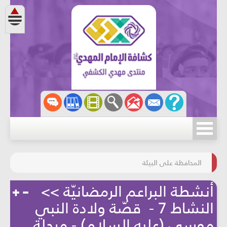
مسابقة الركب الحسينيّ
المحافظة على البيئة
أنشطة البراعم الرمضانيّة >>
النشاط 7 - قصّة ولادة النبي
موسى (عليه السلام) - مرحلة