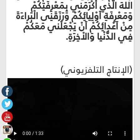
اللهَ الَّذي أكْرَمَني بِمَعْرِفَتِكُمْ
وَمَعْرِفَةِ اَوْلِيائِكُمْ وَرَزَقَنِى الْبَراءَةَ
مِنْ اَعْدائِكُمْ اَنْ يَجْعَلَني مَعَكُمْ
فِي الدُّنْيا وَالاْخِرَةِ.
(الإنتاج التلفزيوني)