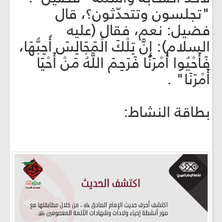
"تجلسون وتتحدّثون؟، قال
فضيل: نعم، فقال (عليه
السلام): إِنَّ تِلْكَ الْمَجَالِسَ أُحِبُّهَا،
فَأَحْيُوا أَمْرَنَا فَرَحِمَ اللَّهُ مَنْ أَحْيَا
أَمْرَنَا" .
بطاقة النشاط: