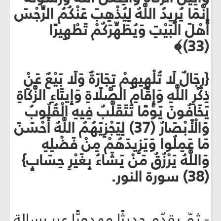
إِنَّمَا يُرِيدُ اللَّهُ لِيُذْهِبَ عَنْكُمُ الرِّجْسَ
أَهْلَ الْبَيْتِ وَيُطَهِّرَكُمْ تَطْهِيرًا
(33)﴾
{رِجَالٌ لَا تُلْهِيهِمْ تِجَارَةٌ وَلَا بَيْعٌ عَنْ
ذِكْرِ اللَّهِ وَإِقَامِ الصَّلَاةِ وَإِيتَاءِ الزَّكَاةِ
يَخَافُونَ يَوْمًا تَتَقَلَّبُ فِيهِ الْقُلُوبُ
وَالْأَبْصَارُ (37) لِيَجْزِيَهُمُ اللَّهُ أَحْسَنَ
مَا عَمِلُوا وَيَزِيدَهُمْ مِنْ فَضْلِهِ
وَاللَّهُ يَرْزُقُ مَنْ يَشَاءُ بِغَيْرِ حِسَابٍ}
(38) سورة النور.
- ثمّ يقدّم حديثًا مهدويًّا عبر رسالة