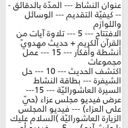
عنوان النشاط --- المدّة بالدقائق -
-- كيفيّة التقديم --- الوسائل
واللوازم
الافتتاح --- 5 --- تلاوة آيات من
القرآن الكريم + حديث مهدويّ
أنشطة وأفكار --- 15 --- عمل
مجموعات
اكتشف الحديث --- 10 --- حل
الشيفرة --- بطاقة النشاط
السيرة العاشورائيّة --- 15---
عرض فيديو مجلس عزاء (حيّ
على العزاء) --- فيديو المجلس
الزيارة العاشورائيّة )السلام عليك
يا وارث آدم) --- 5 --- فيديو أو