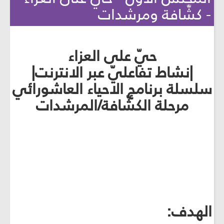
- كشّافة ومرشدات
حيّ على العزاء
|نشاط تفاعليّ عبر الانترنت|
سلسلة برنامج الاحياء العاشورائي
مرحلة الكشّافة/المرشدات
الهدف: