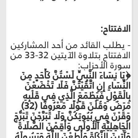
الافتتاح:
- يطلب القائد من أحد المشاركين
الافتتاح بتلاوة الآيتين 32-33 من
سورة الأحزاب:
﴿يَا نِسَاءَ النَّبِيِّ لَسْتُنَّ كَأَحَدٍ مِنَ
النِّسَاءِ إِنِ اتَّقَيْتُنَّ فَلَا تَخْضَعْنَ
بِالْقَوْلِ فَيَطْمَعَ الَّذِي فِي قَلْبِهِ
مَرَضٌ وَقُلْنَ قَوْلًا مَعْرُوفًا (32)
وَقَرْنَ فِي بُيُوتِكُنَّ وَلَا تَبَرَّجْنَ تَبَرُّجَ
الْجَاهِلِيَّةِ الْأُولَى وَأَقِمْنَ الصَّلَاةَ
وَآَتِينَ الزَّكَاةَ وَأَطِعْنَ اللَّهَ وَرَسُولَهُ