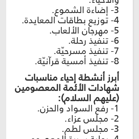
3- إضاءة الشموع.
4- توزيع بطاقات المعايدة.
5- مهرجان الألعاب.
6- تنفيذ رحلة.
7- تنفيذ مسرحيّة.
8- تنفيذ أمسية قرآنيّة.
أبرز أنشطة إحياء مناسبات
شهادات الأئمة المعصومين
(عليهم السلام):
1- رفع السواد والحزن.
2- مجلس عزاء.
3- مجلس لطم.