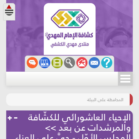
مسابقة الركب الحسينيّ
المحافظة على البيئة
الإحياء العاشورائي للكشّافة
والمرشدات عن بعد >>
المجلس الأوّل - حيَّ على العزاء