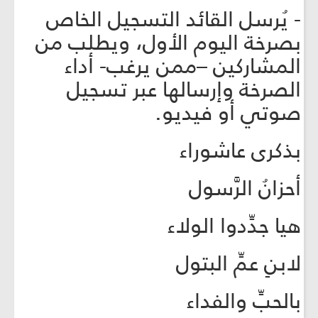
- يُرسل القائد التسجيل الخاص
بصرخة اليوم الأول، ويطلب من
المشاركين –ممن يرغب- أداء
الصرخة وإرسالها عبر تسجيل
صوتي أو فيديو.
بذكرى عاشوراء
أحزانُ الرَّسول
هيا جدِّدوا الولاء
لابنِ عمِّ البتول
بالحبِّ والفداء