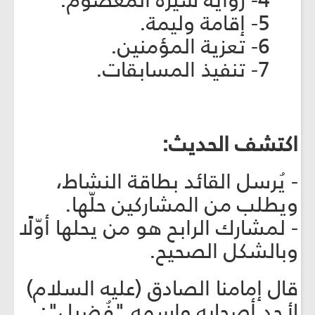
4- رواية سيرة المعصوم.
5- إقامة وليمة.
6- تعزية المؤمنين.
7- تنفيذ المسابقات.
اكتشف الحديث:
- يُرسل القائد بطاقة النشاط،
ويطلب من المشاركين حلّها.
- لمشارك الرابح هو من يحلها أوّلًا
وبالشكل الصحيح.
قال إمامنا الصادق (عليه السلام)
لأحد أصحابه واسمه "فُضيل":