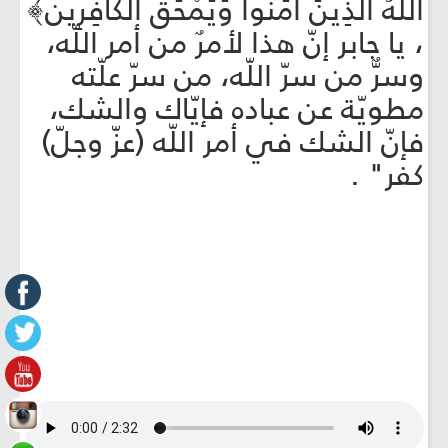
اللّهُ الَّذِينَ آمَنُواْ وَيَمْحَقَ الْكَافِرِين﴾
، يا جابر إنّ هذا لأمرٌ من أمر اللّه،
وسرٌّ من سرّ اللّه، من سرّ علّته
مطويّة عن عباده فإيّاك والشك،
فإنّ الشك في أمر اللّه (عزّ وجلّ)
كفر" .