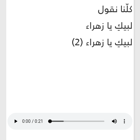
كلّنا نقول
لبيكِ يا زهراء
لبيكِ يا زهراء (2)