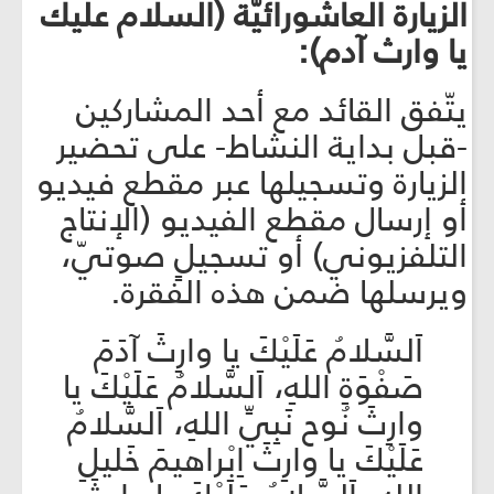
الزيارة العاشورائيّة (السلام عليك
يا وارث آدم):
يتّفق القائد مع أحد المشاركين
-قبل بداية النشاط- على تحضير
الزيارة وتسجيلها عبر مقطع فيديو
أو إرسال مقطع الفيديو (الإنتاج
التلفزيوني) أو تسجيلٍ صوتيّ،
ويرسلها ضمن هذه الفقرة.
اَلسَّلامُ عَلَيْكَ يا وارِثَ آدَمَ
صَفْوَةِ اللهِ، اَلسَّلامُ عَلَيْكَ يا
وارِثَ نُوح نَبِيِّ اللهِ، اَلسَّلامُ
عَلَيْكَ يا وارِثَ اِبْراهيمَ خَليلِ