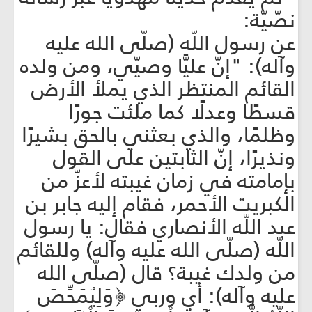
نصّيّة:
عن رسول اللّه (صلّى الله عليه
وآله): "إنّ عليًّا وصيّي، ومن ولده
القائم المنتظر الذي يملأ الأرض
قسطًا وعدلًا كما ملئت جورًا
وظلمًا، والذي بعثني بالحق بشيرًا
ونذيرًا، إنّ الثابتين على القول
بإمامته في زمان غيبته لأعزّ من
الكبريت الأحمر، فقام إليه جابر بن
عبد اللّه الأنصاري فقال: يا رسول
اللّه (صلّى الله عليه وآله) وللقائم
من ولدك غيبة؟ قال (صلّى الله
عليه وآله): أي وربي ﴿وَلِيُمَحِّصَ