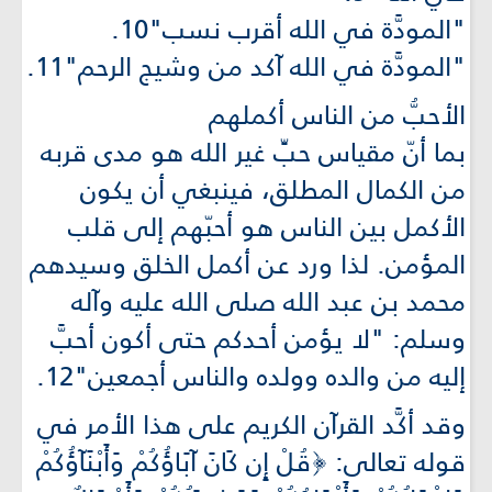
"المودَّة في الله أقرب نسب"10.
"المودَّة في الله آكد من وشيج الرحم"11.
الأحبُّ من الناس أكملهم
بما أنّ مقياس حبِّ غير الله هو مدى قربه
من الكمال المطلق، فينبغي أن يكون
الأكمل بين الناس هو أحبّهم إلى قلب
المؤمن. لذا ورد عن أكمل الخلق وسيدهم
محمد بن عبد الله صلى الله عليه وآله
وسلم: "لا يؤمن أحدكم حتى أكون أحبَّ
إليه من والده وولده والناس أجمعين"12.
وقد أكَّد القرآن الكريم على هذا الأمر في
قوله تعالى: ﴿قُلْ إِن كَانَ آبَاؤُكُمْ وَأَبْنَآؤُكُمْ