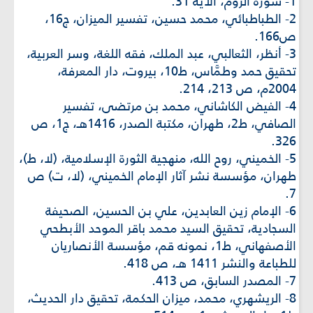
1- سورة الروم، الآية 31.
2- الطباطبائي، محمد حسين، تفسير الميزان، ج16،
ص166.
3- أنظر، الثعالبي، عبد الملك، فقه اللغة، وسر العربية،
تحقيق حمد وطمَّاس، ط10، بيروت، دار المعرفة،
2004م، ص 213، 214.
4- الفيض الكاشاني، محمد بن مرتضى، تفسير
الصافي، ط2، طهران، مكتبة الصدر، 1416هـ، ج1، ص
326.
5- الخميني، روح الله، منهجية الثورة الإسلامية، (لا، ط)،
طهران، مؤسسة نشر آثار الإمام الخميني، (لا، ت) ص
7.
6- الإمام زين العابدين، علي بن الحسين، الصحيفة
السجادية، تحقيق السيد محمد باقر الموحد الأبطحي
الأصفهاني، ط1، نمونه قم، مؤسسة الأنصاريان
للطباعة والنشر 1411 هـ، ص 418.
7- المصدر السابق، ص 413.
8- الريشهري، محمد، ميزان الحكمة، تحقيق دار الحديث،