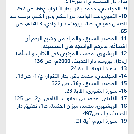
ط1، دار الحديث، ج1، ص514.
9- المجلسي، محمد باقر، بحار الأنوار، ج66، ص 252.
10- الآموي،عبد الواحد، غرر الحكم ودرر الكلم، ترتيب عبد
الحسن دهيني، ط1، بيروت، دار الهادي، 1413ه، ص
65.
11- المصدر السابق، والمراد من وشيج الرحم أي
اشتباكُه، فالرحم الواشجة هي المشتبكة.
12- الريشهري، محمد، المجتبى في الكتاب والسنَّة،(
ل،ط)، بيروت، دار الحديث، 2000م، ص 136.
13- سورة التوبة، الآية 24.
14- المجلسي، محمد باقر، بحار الأنوار، ج17، ص13.
15- المصدر السابق، ج36، ص 322.
16- سورة الشورى، الآية 23.
17- الكليني، محمد بن يعقوب، الكافي، ج2، ص 125.
18- الريشهري، محمد، ميزان الحكمة، ط1، تحقيق دار
الحديث، ج1، ص497.
19- سورة الروم، آية 21.