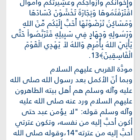
وَإِخْوَانُكُمْ وَأَزْوَاجُكُمْ وَعَشِيرَتُكُمْ وَأَمْوَالٌ
اقْتَرَفْتُمُوهَا وَتِجَارَةٌ تَخْشَوْنَ كَسَادَهَا
وَمَسَاكِنُ تَرْضَوْنَهَا أَحَبَّ إِلَيْكُم مِّنَ اللهِ
وَرَسُولِهِ وَجِهَادٍ فِي سَبِيلِهِ فَتَرَبَّصُواْ حَتَّى
يَأْتِيَ اللهُ بِأَمْرِهِ وَاللهُ لاَ يَهْدِي الْقَوْمَ
الْفَاسِقِينَ﴾13.
مودَّة القربى عليهم السلام
وبما أنّ الأكمل بعد رسول الله صلى الله
عليه وآله وسلم هم أهل بيته الطاهرون
عليهم السلام ورد عنه صلى الله عليه
وآله وسلم قوله: "لا يؤمن عبد حتى
أكون أحبَّ إليه من نفسه، وتكون عترتي
أحبَّ إليه من عترته"14،وقوله صلى الله