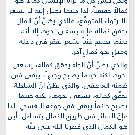
ولكن ليس كل ما يراه الإنسان كمالاً هو
كمالاً حقيقيّاً، لذا حينما يصل إليه لا يشعر
بالارتواء المتوقَّع، فالذي يظنّ أنّ المال
يحقق كماله فإنه يسعى نحوه، إلا أنه
حينما يصبح غنياً يشعر بفقر في داخله
وميلٍ نحو كمالٍ آخر.
والذي يظنّ أنّ الجاه يحقّق كماله، يسعى
نحوه، لكنه حينما يصبح وجيهاً، يبقى في
ظمئه العاطفي. والذي يظنّ أنّ السلطة
تحقِّق كماله، يسعى نحوها، لكنه حينما
يصبح حاكماً يبقى في جوعه النفسي. لذا
فإنّ السائر في طريق الكمال يتساءل: أين
هو الكمال الذي فطرنا الله على حبِّه