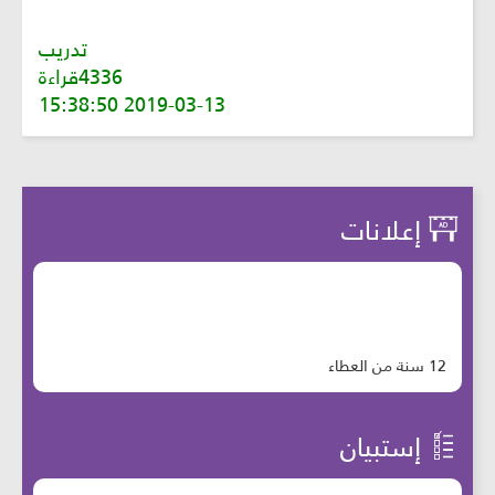
تدريب
4336قراءة
2019-03-13 15:38:50
إعلانات
12 سنة من العطاء
إستبيان