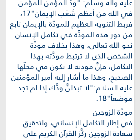
عليه وآله وسلم: "ودُّ المؤمن للمؤمن
في الله من أعظم شُعَب الإيمان"17،
فربط التنويه العظيم للمودَّة بالإيمان نابع
من دور هذه المودَّة في تكامل الإنسان
نحو الله تعالى، وهذا بخلاف مودَّة
الشخص الذي لا ترتبط مودَّته بهذا
التكامل، فإنَّ مودته لا تكون في محلّها
الصحيح، وهذا ما أشار إليه أمير المؤمنين
عليه السلام:"لا تبذلنَّ ودَّك إذا لم تجد
موضعاً"18.
مودَّة الزوجين
في إطار التكامل الإنساني، ولتحقيق
سعادة الزوجين ركَّز القرآن الكريم على