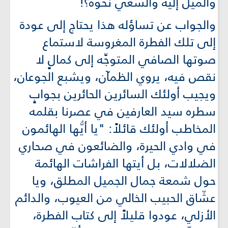
والميل إليه والسعي نحوه؟!
والجواب عن تساؤله هذا يحتاج إلى عودة
إلى تلك الفطرة المغروسة لاستماع
صوتها الصافي المتوجِّه إلى كمالٍ لا
نقص فيه، يروي الظمآن، ويشبع الجوعان،
ويجيب أولئك السائرين الحائرين بجوابٍ
سطره سيد العارفين في عصرنا بقلمه
المخاطب أولئك قائلاً: "يا أيُّها الهائمون
في وادي الحيرة، والضائعون في صحاري
الضلالات، بل أيتها الفراشات الهائمة
حول شمعة جمال الجميل المطلق، ويا
عشّاق الحبيب الخالي من العيوب، والدائم
الأزلي، عودوا قليلاً إلى كتاب الفطرة،