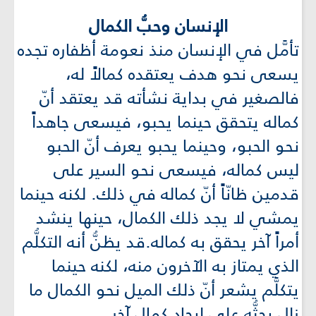
الإنسان وحبُّ الكمال
تأمَّل في الإنسان منذ نعومة أظفاره تجده
يسعى نحو هدف يعتقده كمالاً له،
فالصغير في بداية نشأته قد يعتقد أنّ
كماله يتحقق حينما يحبو، فيسعى جاهداً
نحو الحبو، وحينما يحبو يعرف أنّ الحبو
ليس كماله، فيسعى نحو السير على
قدمين ظانّاً أنّ كماله في ذلك. لكنه حينما
يمشي لا يجد ذلك الكمال، حينها ينشد
أمراً آخر يحقق به كماله.قد يظنُّ أنه التكلُّم
الذي يمتاز به الآخرون منه، لكنه حينما
يتكلَّم يشعر أنّ ذلك الميل نحو الكمال ما
زال يحثُّه على إيجاد كمال آخر.