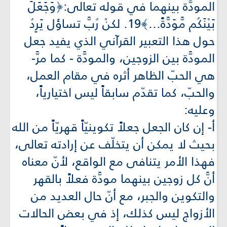
المودَّة بينهما في قوله تعالى:﴿وَجَعَلَ
بَيْنَكُم مَّوَدَّةً...﴾19. لكنْ رُبَّ تساؤل يَرِدُ
حول هذا التعبير القرآني الذي يفيد جعل
المودَّة بين الزوجين، والمودَّة - كما مرَّ-
هي الحبّ الظاهر أثره في مقام العمل،
والحبّ، كما تقدّم سابقاً ليس اختيارياً،
وعليه:
أ- إن كان الجعل جعلاً تكوينيّاً قهريّاً من الله
بحيث لا يمكن أن يتخلّف عن إرادته تعالى،
فهذا الأمر يتنافى مع الواقع، لأنّ معناه
أنَّ كل زوجين بينهما مودَّة فعلاً بالقهر
والتكوين والجبر، مع أنّ حال العديد من
الأزواج ليس كذلك، إذ في بعض الحالات