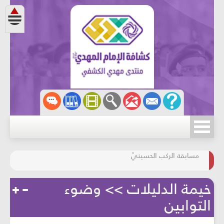
مسابقة الركب الحسينيّ
المحافظة على البيئة
خيمة الدليلات >> وضوء
التوابين